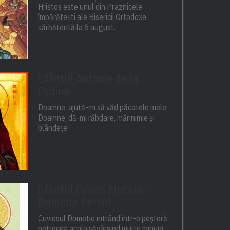
Hristos este unul din Praznicele
împărătești ale Bisericii Ortodoxe,
sărbătorită la 6 august.
Sfântul Antonie de la
Optina
Doamne, ajută-mi să văd păcatele mele;
Doamne, dă-mi răbdare, mărinimie şi
blândeţe!
Sfântul Cuvios Mucenic
Dometie Persul
Cuviosul Dometie intrând într-o peșteră,
petrecea acolo săvârșind multe minuni