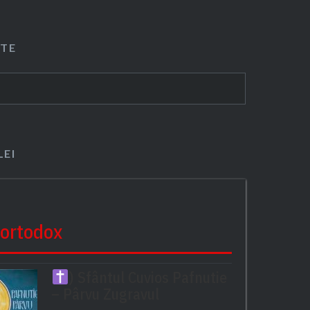
ITE
LEI
 ortodox
) Sfântul Cuvios Pafnutie
– Pârvu Zugravul