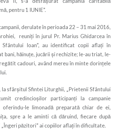
Deva II, s-a desfășurat campania caritabilă
imă, pentru 1 IUNIE”.
 campanii, derulate în perioada 22 – 31 mai 2016,
parohiei, reuniți în jurul Pr. Marius Ghidarcea în
 Sfântului Ioan”, au identificat copii aflați în
 bani, hăinuțe, jucării și rechizite; le-au triat, le-
pregătit cadouri, având mereu în minte dorințele
lui.
la sfârșitul Sfintei Liturghii, „Prietenii Sfântului
umit credincioșilor participanți la campanie
, oferindu-le limonadă preparată chiar de ei,
ița, spre a le aminti că dăruind, fiecare după
„Îngeri păzitori” ai copiilor aflați în dificultate.