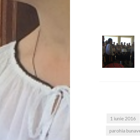
1 iunie 2016
parohia bunav