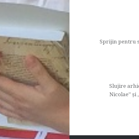
Navigare
în
articole
Sprijin pentru s
Slujire arhi
Nicolae” și 