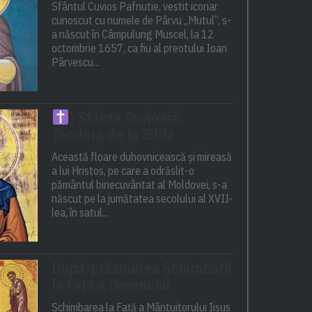
Sfântul Cuvios Pafnutie, vestit iconar
cunoscut cu numele de Pârvu „Mutul”, s-
a născut în Câmpulung Muscel, la 12
octombrie 1657, ca fiu al preotului Ioan
Pârvescu...
) Sfânta Cuvioasă
Teodora de la Sihla
Această floare duhovnicească și mireasă
a lui Hristos, pe care a odrăslit-o
pământul binecuvântat al Moldovei, s-a
născut pe la jumătatea secolului al XVII-
lea, în satul...
După-prăznuirea Schimbării
la Față a Domnului
Schimbarea la Față a Mântuitorului Iisus