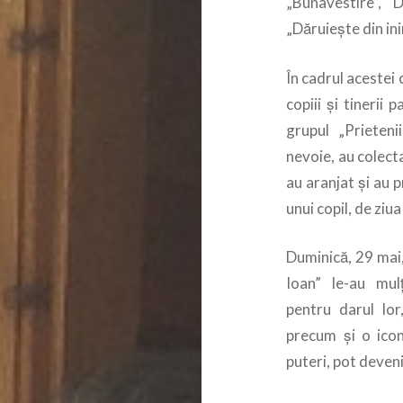
„Bunavestire”, 
„Dăruiește din in
În cadrul acestei
copiii și tinerii 
grupul „Prietenii
nevoie, au colectat
au aranjat și au 
unui copil, de ziua 
Duminică, 29 mai, 
Ioan” le-au mulț
pentru darul lor
precum și o icon
puteri, pot deveni 