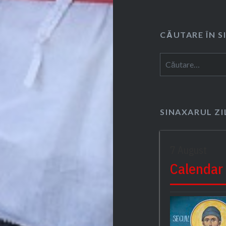
CĂUTARE ÎN S
Caută
după:
SINAXARUL ZI
7 August
Calendar