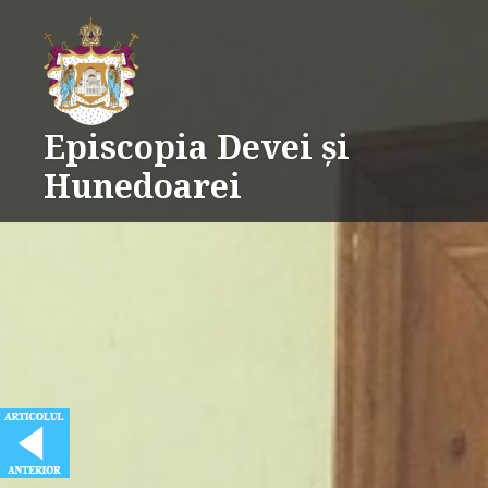
Skip
Supporter of Post Navigator
WP Plugins
to
content
Episcopia Devei și
Hunedoarei