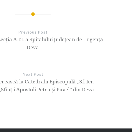
Previous Post
ecția A.T.I. a Spitalului Județean de Urgență
Deva
Next Post
erească la Catedrala Episcopală „Sf. Ier.
„Sfinții Apostoli Petru și Pavel” din Deva