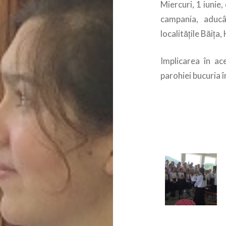
Miercuri, 1 iunie, 
campania, aducâ
localitățile Băița
Implicarea în ace
parohiei bucuria î