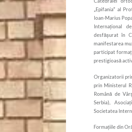
Catedralei orto
„Epifania” al Pr
Ioan-Marius Popa, 
Internaţional 
desfăşurat în C
manifestarea muzi
participat formaţi
prestigioasă acti
Organizatorii pri
prin Ministerul 
Română de Vârşe
Serbia), Asocia
Societatea Intern
Formaţiile din Or