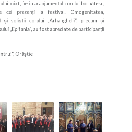
rului mixt, fie în aranjamentul corului bărbătesc,
e cei prezenţi la festival. Omogenitatea,
il şi soliştii corului „Arhanghelii”, precum şi
lui „Epifania”, au fost apreciate de participanţii
centru!”, Orăştie