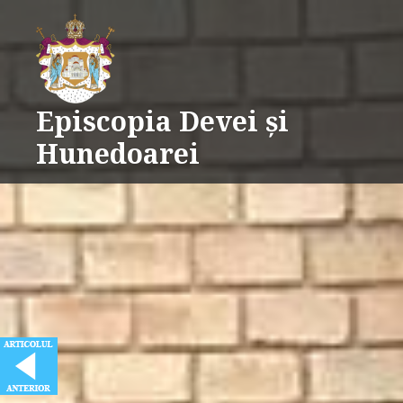
Skip
Supporter of Post Navigator
WP Plugins
to
content
Episcopia Devei și
Hunedoarei