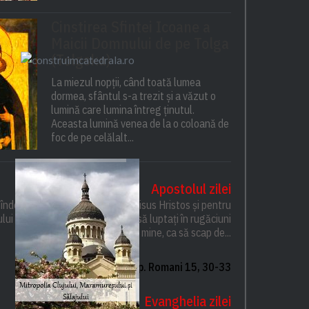
Cinstirea Sfintei Icoane a
Maicii Domnului de pe Tolga
(Tolgska)
La miezul nopții, când toată lumea
dormea, sfântul s-a trezit și a văzut o
lumină care lumina întreg ținutul.
Aceasta lumină venea de la o coloană de
foc de pe celălalt...
Apostolul zilei
ă îndemn, pentru Domnul nostru Iisus Hristos și pentru
lui Sfânt, ca împreună cu mine, să luptați în rugăciuni
către Dumnezeu pentru mine, ca să scap de...
Ap. Romani 15, 30-33
Evanghelia zilei