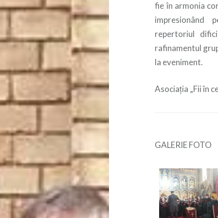
fie în armonia co
impresionând p
repertoriul dific
rafinamentul grupu
la eveniment.
Asociaţia „Fii în 
GALERIE FOTO