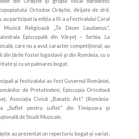
doxe din Orăştie şi grupul vocal bărbătesc
otopopiatului Ortodox Orăştie, dirijate de drd.
au participat la ediţia a III-a a Festivalului Coral
de Muzică Religioasă „Te Deum Laudamus”,
atedrala Episcopală din Vârşeţ – Serbia. La
cală, care nu a avut caracter competiţional, au
i din ţările fostei Iugoslavii şi din România, cu o
vitate şi cu un palmares bogat.
ncipali ai festivalului au fost Guvernul României,
Românilor de Pretutindeni, Episcopia Ortodoxă
ţ, Asociaţia Civică „Banatic Art” (România-
ţia „Suflet pentru suflet” din Timişoara şi
aţională de Studii Muzicale.
ăştie au prezentat un repertoriu bogat şi variat,