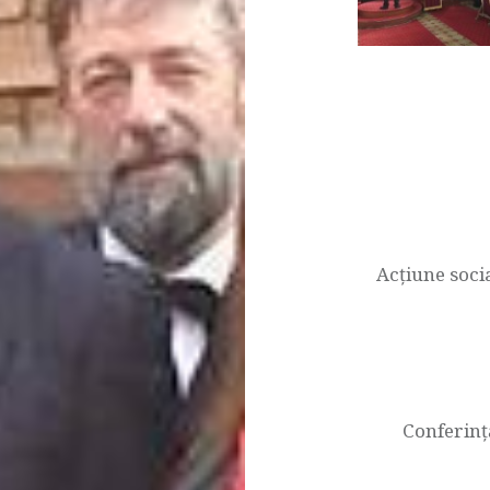
Navigare
în
articole
Acțiune socia
Conferinț