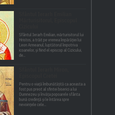
Sfântul Ierarh Emilian
Mărturisitorul, Episcopul
Cizicului
Sfântul Ierarh Emilian, mărturisitorul lui
Hristos, a trăit pe vremea împărăției lui
Leon Armeanul, luptătorul împotriva
icoanelor, și fiind el episcop al Cizicului,
de...
Sfântul Ierarh Miron,
Episcopul Cretei
Pentru o viață îmbunătățită ca aceasta a
fost pus preot al sfintei biserici a lui
Dumnezeu și învăța popoarele sfânta
bună credință și le întărea spre
nevoințele cele...