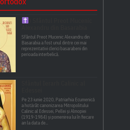
 ortodox
) Sfântul Preot Mucenic
Alexandru din Basarabia
Sfântul Preot Mucenic Alexandru din
Basarabia a fost unul dintre cei mai
reprezentativi clerici basarabeni din
perioada interbelică.
Sfântul Ierarh Calinic al
Edessei
Pe 23 iunie 2020, Patriarhia Ecumenică
a hotărât canonizarea Mitropolitului
Calinic al Edessei, Pellei și Almopiei
(1919-1984) și pomenirea lui în fiecare
an la data de...