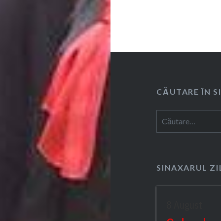
CĂUTARE ÎN S
Caută
după:
SINAXARUL ZI
8 August