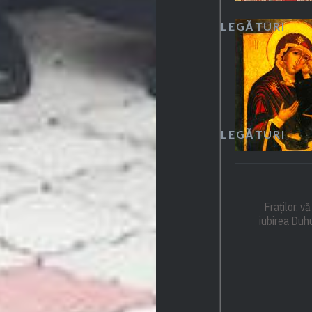
LEGĂTURI
LEGĂTURI
Fraților, v
iubirea Duhu