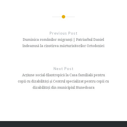
Navigare
în
Previous Post
articole
Duminica românilor migranți | Patriarhul Daniel
îndeamnă la cinstirea mărturisitorilor Ortodoxiei
Next Post
Acțiune social-filantropică la Casa familială pentru
copii cu dizabilități și Centrul specializat pentru copii cu
dizabilități din municipiul Hunedoara