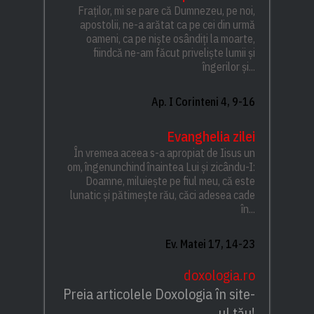
Fraților, mi se pare că Dumnezeu, pe noi,
apostolii, ne-a arătat ca pe cei din urmă
oameni, ca pe niște osândiți la moarte,
fiindcă ne-am făcut priveliște lumii și
îngerilor și...
Ap. I Corinteni 4, 9-16
Evanghelia zilei
În vremea aceea s-a apropiat de Iisus un
om, îngenunchind înaintea Lui și zicându-I:
Doamne, miluiește pe fiul meu, că este
lunatic și pătimește rău, căci adesea cade
în...
Ev. Matei 17, 14-23
doxologia.ro
Preia articolele Doxologia în site-
ul tău!