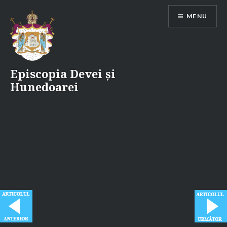
Skip
MENU
to
content
Episcopia Devei și
Hunedoarei