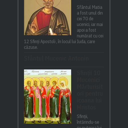
Sfântul Matia
a fost unul din
cei 70 de
ucenici, iar mai
apoi a fost
numărat cu cei
12 Sfinți Apostoli , în locul lui Iuda, care
căzuse.
Sfântul Mucenic Antonin
Sfinții 10
Mucenici
Mărturisit
ori pentru
icoana lui
Hristos
Sfinții,
întărindu-se
cu puterea lui