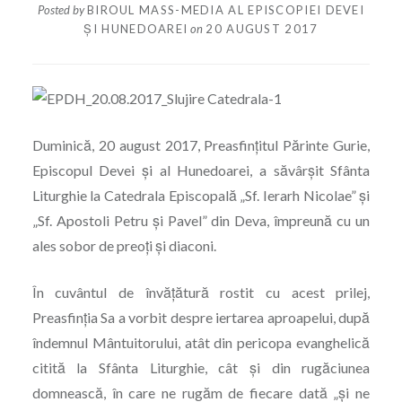
Posted by
BIROUL MASS-MEDIA AL EPISCOPIEI DEVEI
ȘI HUNEDOAREI
on
20 AUGUST 2017
Duminică, 20 august 2017, Preasfințitul Părinte Gurie,
Episcopul Devei și al Hunedoarei, a săvârșit Sfânta
Liturghie la Catedrala Episcopală „Sf. Ierarh Nicolae” și
„Sf. Apostoli Petru și Pavel” din Deva, împreună cu un
ales sobor de preoți și diaconi.
În cuvântul de învățătură rostit cu acest prilej,
Preasfinția Sa a vorbit despre iertarea aproapelui, după
îndemnul Mântuitorului, atât din pericopa evanghelică
citită la Sfânta Liturghie, cât și din rugăciunea
domnească, în care ne rugăm de fiecare dată „și ne