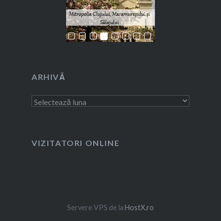
ARHIVĂ
Arhivă
VIZITATORI ONLINE
Servere VPS de la
HostX.ro