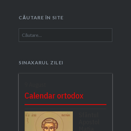
CĂUTARE ÎN SITE
Caută
după:
SINAXARUL ZILEI
9 August
Calendar ortodox
Sfântul
Apostol
Matia