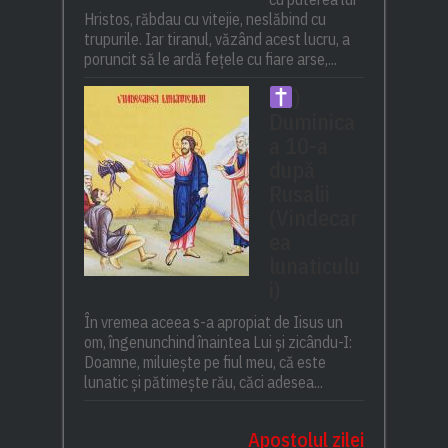
Hristos, răbdau cu vitejie, neslăbind cu
trupurile. Iar tiranul, văzând acest lucru, a
poruncit să le ardă fețele cu fiare arse,...
)
Duminica
a 10-a
după
Rusalii
(Vindecar
ea
lunaticulu
i)
În vremea aceea s-a apropiat de Iisus un
om, îngenunchind înaintea Lui și zicându-I:
Doamne, miluiește pe fiul meu, că este
lunatic și pătimește rău, căci adesea...
Apostolul zilei