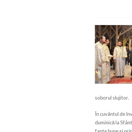
soborul slujitor.
În cuvântul de în
duminică la Sfânt
fapte bune și prin