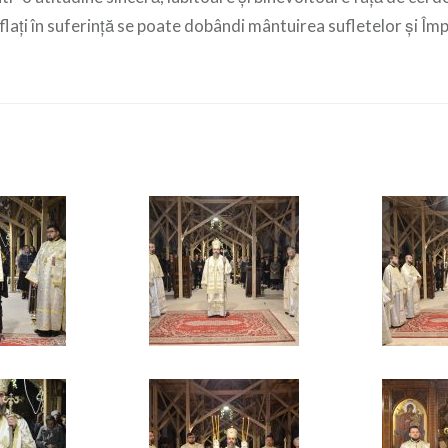
aflați în suferință se poate dobândi mântuirea sufletelor și Împ