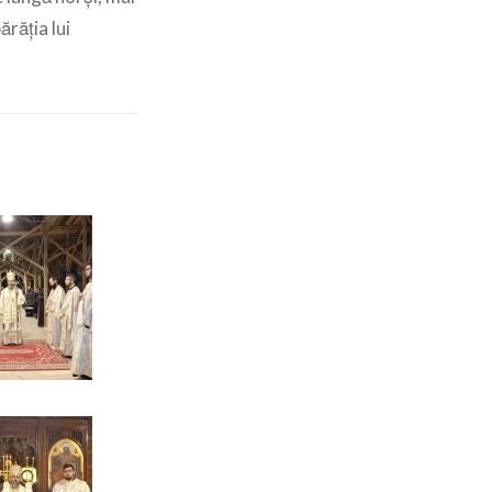
ărăția lui