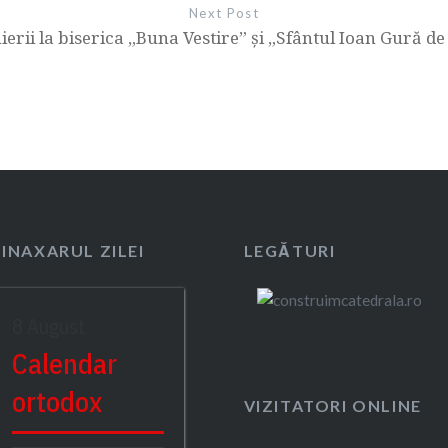
Next Post
ierii la biserica „Buna Vestire” și „Sfântul Ioan Gură d
SINAXARUL ZILEI
LEGĂTURI
8 August
Calendar
ortodox
VIZITATORI ONLINE