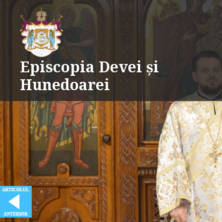
Skip
to
content
Episcopia Devei și
Hunedoarei