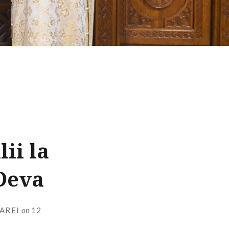
ii la
 Deva
AREI
on
12