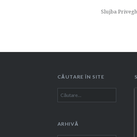
Slujba Privegh
CĂUTARE ÎN SITE
Caută
după:
ARHIVĂ