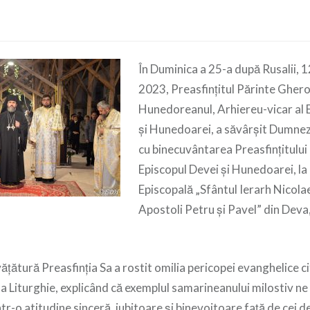
În Duminica a 25-a după Rusalii, 
2023, Preasfințitul Părinte Ghero
Hunedoreanul, Arhiereu-vicar al 
și Hunedoarei, a săvârșit Dumnez
cu binecuvântarea Preasfințitului
Episcopul Devei și Hunedoarei, la
Episcopală „Sfântul Ierarh Nicolae”
Apostoli Petru și Pavel” din Deva
vățătură Preasfinția Sa a rostit omilia pericopei evanghelice ci
a Liturghie, explicând că exemplul samarineanului milostiv ne 
tr-o atitudine sinceră, iubitoare și binevoitoare față de cei de