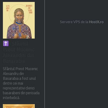
Servere VPS de la
HostX.ro
) Sfântul
Preot Mucenic
Alexandru din
Basarabia
Sfântul Preot Mucenic
Alexandru din
Basarabia a fost unul
dintre cei mai
reprezentativi clerici
basarabeni din perioada
interbelică.