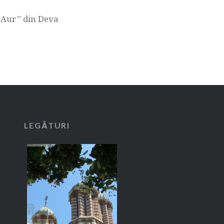
e Aur” din Deva
LEGĂTURI