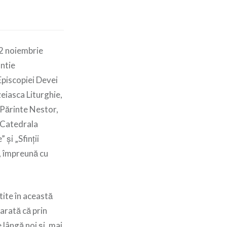
12 noiembrie
ntie
Episcopiei Devei
eiasca Liturghie,
 Părinte Nestor,
 Catedrala
 și „Sfinții
, împreună cu
tite în această
arată că prin
 lângă noi și, mai