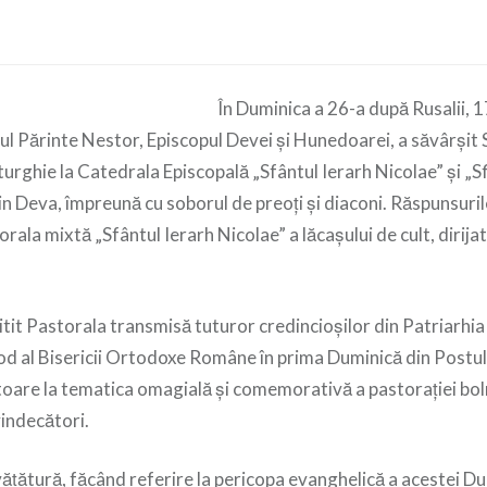
În Duminica a 26-a după Rusalii, 
ul Părinte Nestor, Episcopul Devei și Hunedoarei, a săvârșit 
rghie la Catedrala Episcopală „Sfântul Ierarh Nicolae” și „Sfi
in Deva, împreună cu soborul de preoți și diaconi. Răspunsurile
orala mixtă „Sfântul Ierarh Nicolae” a lăcașului de cult, dirija
citit Pastorala transmisă tuturor credincioșilor din Patriarh
nod al Bisericii Ortodoxe Române în prima Duminică din Postul
oare la tematica omagială și comemorativă a pastorației boln
 vindecători.
vățătură, făcând referire la pericopa evanghelică a acestei Dum