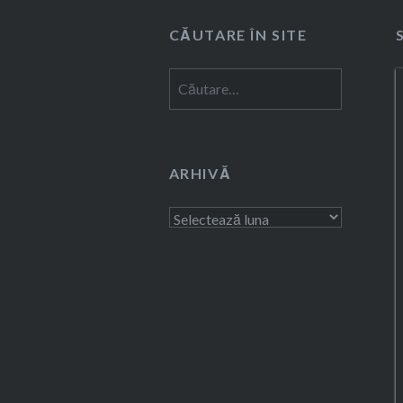
CĂUTARE ÎN SITE
Caută
după:
ARHIVĂ
Arhivă