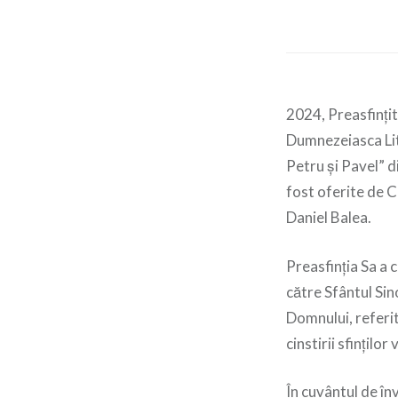
2024, Preasfințit
Dumnezeiasca Litu
Petru și Pavel” d
fost oferite de C
Daniel Balea.
Preasfinția Sa a 
către Sfântul Si
Domnului, referit
cinstirii sfinților
În cuvântul de în