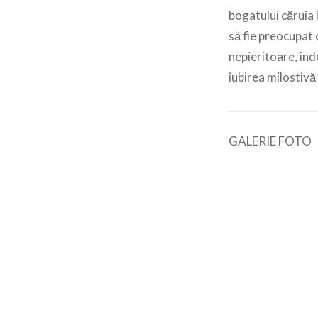
bogatului căruia 
să fie preocupat 
nepieritoare, în
iubirea milostivă 
GALERIE FOTO