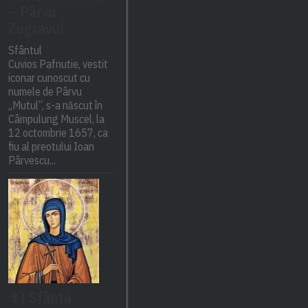
– Pârvu
Zugravul
Sfântul
Cuvios Pafnutie, vestit
iconar cunoscut cu
numele de Pârvu
„Mutul”, s-a născut în
Câmpulung Muscel, la
12 octombrie 1657, ca
fiu al preotului Ioan
Pârvescu...
✝) Sfânta