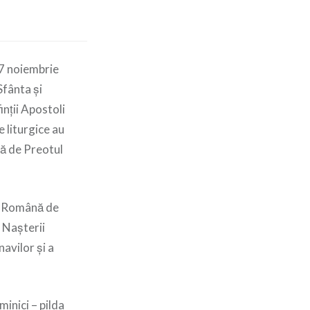
17 noiembrie
Sfânta și
nții Apostoli
 liturgice au
tă de Preotul
ia Română de
 Nașterii
avilor și a
inici – pilda