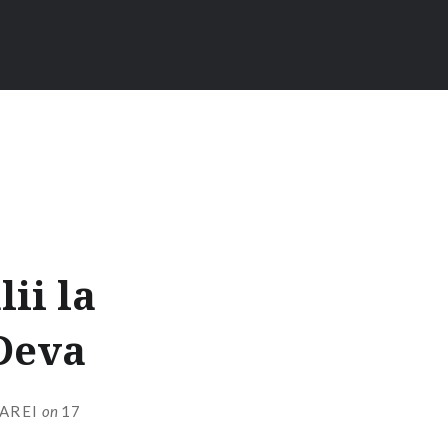
ii la
 Deva
AREI
on
17