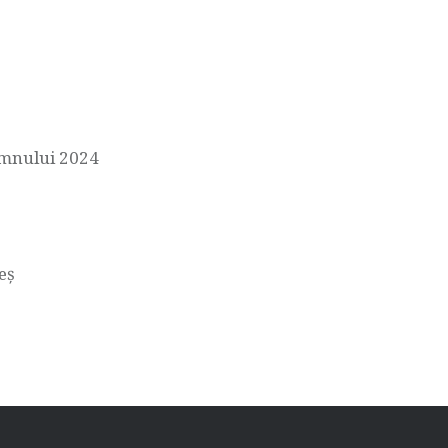
omnului 2024
eș