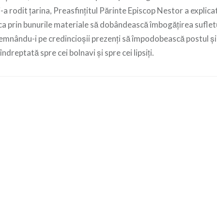
i-a rodit țarina, Preasfințitul Părinte Episcop Nestor a explica
ca prin bunurile materiale să dobândească îmbogățirea sufletu
demnându-i pe credincioșii prezenți să împodobească postul ș
îndreptată spre cei bolnavi și spre cei lipsiți.