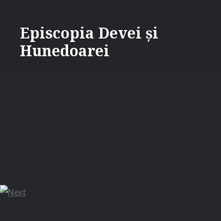
Skip
to
Episcopia Devei și
content
Hunedoarei