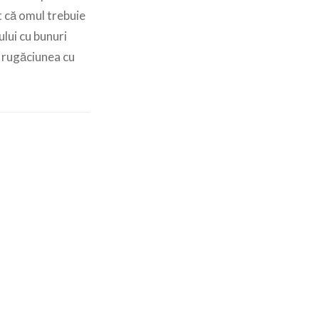
t că omul trebuie
lui cu bunuri
i rugăciunea cu