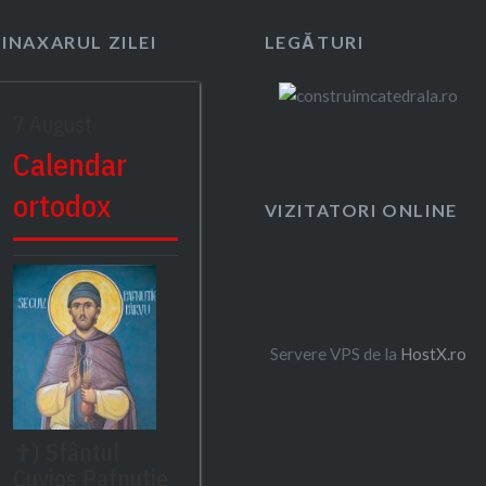
SINAXARUL ZILEI
LEGĂTURI
7 August
Calendar
ortodox
VIZITATORI ONLINE
Servere VPS de la
HostX.ro
✝) Sfântul
Cuvios Pafnutie