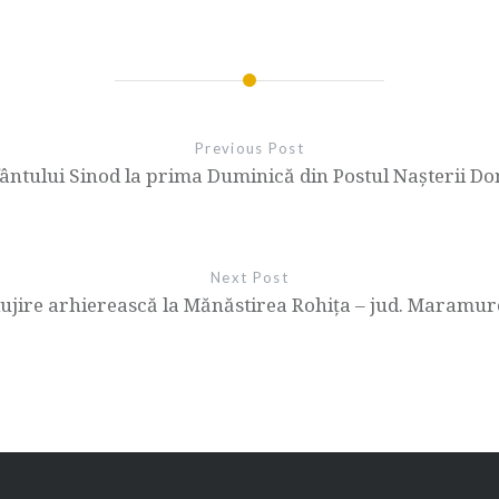
Previous Post
fântului Sinod la prima Duminică din Postul Nașterii D
Next Post
lujire arhierească la Mănăstirea Rohița – jud. Maramur