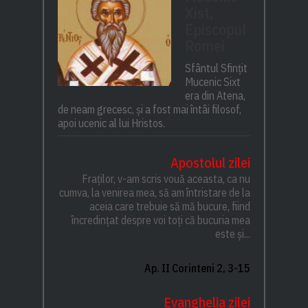
Xist,
Episcopul
Romei
Sfântul Sfințit
Mucenic Sixt
era din Atena,
de neam grecesc, și a fost mai întâi filosof,
apoi ucenic al lui Hristos.
Apostolul zilei
Fraților, v-am scris vouă aceasta, ca nu
cumva, la venirea mea, să am întristare de la
aceia care trebuie să mă bucure, fiind
încredințat despre voi toți că bucuria mea
este și...
Ap. II Corinteni 2, 3-15
Evanghelia zilei