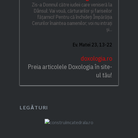
Zis-a Domnul către iudeii care veniseră la
Dânsul: Vai vouă, cărturarilor și fariseilor
fățarnici! Pentru că închideți Împărăția
Cerurilor înaintea oamenilor; voi nu intrați
și...
Ev. Matei 23, 13-22
doxologia.ro
Preia articolele Doxologia în site-
ul tău!
LEGĂTURI