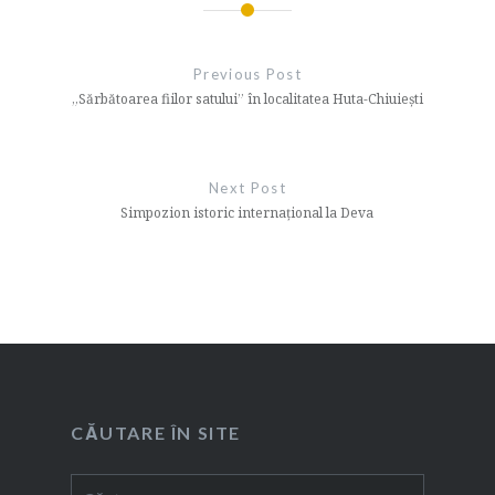
Navigare
în
Previous Post
articole
„Sărbătoarea fiilor satului” în localitatea Huta-Chiuiești
Next Post
Simpozion istoric internațional la Deva
CĂUTARE ÎN SITE
Caută