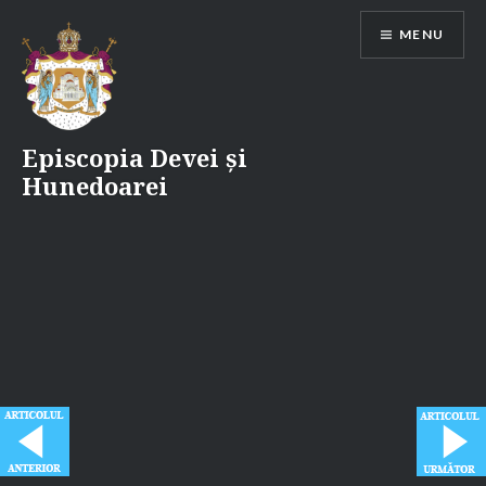
Skip
MENU
to
content
Episcopia Devei și
Hunedoarei