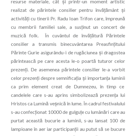
resurse materiale, cât și printr-un moment artistic
realizat de părintele consilier pentru învățământ și
activități cu tinerii Pr. Radu Ioan Trifon care, împreună
cu membrii familiei sale, a susținut un concert de
muzică folk. În cuvântul de învățătură Părintele
consilier a transmis binecuvântarea Preasfințitului
Părinte Gurie asigurându-i de rugăciunea și dragostea
părintească pe care acesta le-o poartă tuturor celor
prezenți. De asemenea părintele consilier le-a vorbit
celor prezenți despre semnificația și importanța luminii
ca prim element creat de Dumnezeu, în timp ce
candelele care s-au aprins simbolizează prezența lui
Hristos ca Lumină veșnică în lume. În cadrul festivalului
s-au confecționat 10000 de gulguțe cu lumânări care au
purtat această bucurie a luminii, s-au lansat 100 de
lampioane în aer iar participanții au putut să se bucure