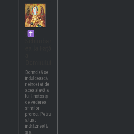
(
)
Schimbar
ea la Față
a
Domnului
Dorind să se
îndulcească
neîncetat de
acea slavă a
lui Hristos și
de vederea
sfinților
proroci, Petru
a luat
îndrăzneală
și a