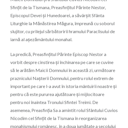
Sfințit de la Tismana, Preasfințitul Părinte Nestor,
Episcopul Devei și Hunedoarei, a săvârșit Sfânta
Liturghie la Mănăstirea Măgura, împreună cu soborul
slujitor, cu prilejul sărbătoririi hramului Paraclisului de
iarnă al așezământului monahal.
La predică, Preasfințitul Părinte Episcop Nestor a
vorbit despre cinstirea și închinarea pe care se cuvine
să le arătăm Maicii Domnului în această zi, următoare
praznicului Nașterii Domnului, pentru rolul extrem de
important pe care l-a avut în istoria mântuirii noastre și
pentru că este pururea ajutătoare și mijlocitoare
pentru noi înaintea Tronului Sfintei Treimi. De
asemenea, Preasfinția Sa a amintit rolul Sfântului Cuvios
Nicodim cel Sfințit de la Tismana în reorganizarea
monahismului românesc, în a doua jumătate a secolului