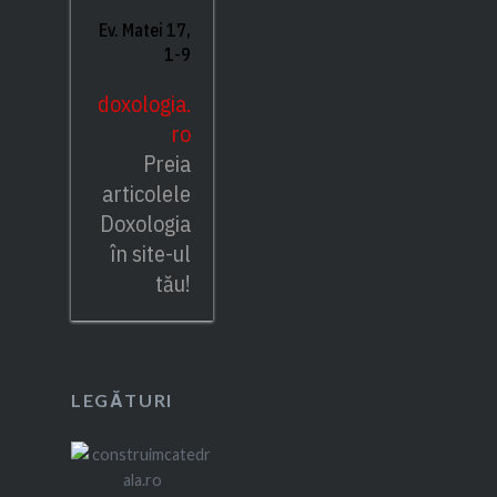
Ev. Matei 17,
1-9
doxologia.
ro
Preia
articolele
Doxologia
în site-ul
tău!
LEGĂTURI