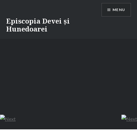
Skip
MENU
to
content
Episcopia Devei și
Hunedoarei