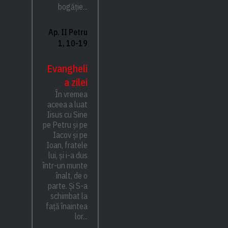
bogăție...
Ap. II Petru
1, 10-19
Evangheli
a zilei
În vremea
aceea a luat
Iisus cu Sine
pe Petru și pe
Iacov și pe
Ioan, fratele
lui, și i-a dus
într-un munte
înalt, de o
parte. Și S-a
schimbat la
față înaintea
lor...