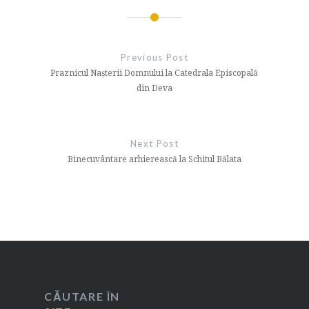
Navigare
în
Previous Post
articole
Praznicul Nașterii Domnului la Catedrala Episcopală
din Deva
Next Post
Binecuvântare arhierească la Schitul Bălata
CĂUTARE ÎN