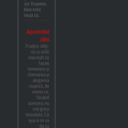
zis: Doamne,
bine este
nouă să...
Apostolul
zilei
Fraților, siliți-
vă cu atât
mai mult să
faceți
temeinice și
chemarea și
alegerea
voastră, de
vreme ce,
făcând
acestea, nu
veți greși
niciodată. Că
așa vi se va
da cu