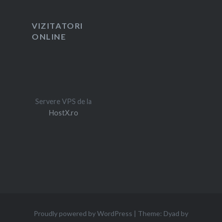
VIZITATORI
ONLINE
Servere VPS de la
HostX.ro
Proudly powered by WordPress
|
Theme: Dyad by