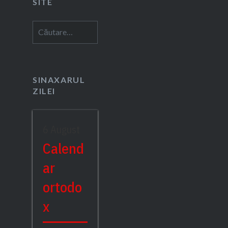
SITE
Caută
după:
SINAXARUL
ZILEI
6 August
Calend
ar
ortodo
x