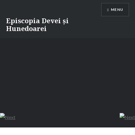
Skip
MENU
to
content
Episcopia Devei și
Hunedoarei