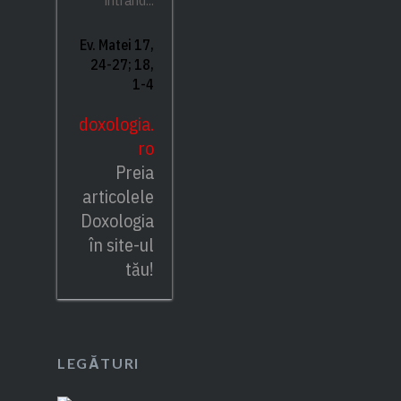
intrând...
Ev. Matei 17,
24-27; 18,
1-4
doxologia.
ro
Preia
articolele
Doxologia
în site-ul
tău!
LEGĂTURI