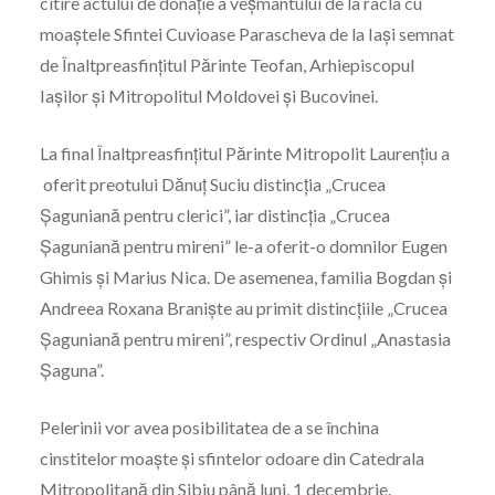
citire actului de donație a veșmântului de la racla cu
moaştele Sfintei Cuvioase Parascheva de la Iași semnat
de Înaltpreasfințitul Părinte Teofan, Arhiepiscopul
Iașilor și Mitropolitul Moldovei și Bucovinei.
La final Înaltpreasfinţitul Părinte Mitropolit Laurenţiu a
oferit preotului Dănuț Suciu distincţia „Crucea
Șaguniană pentru clerici”, iar distincţia „Crucea
Șaguniană pentru mireni” le-a oferit-o domnilor Eugen
Ghimis și Marius Nica. De asemenea, familia Bogdan și
⁠Andreea Roxana Braniște au primit distincţiile „Crucea
Șaguniană pentru mireni”, respectiv Ordinul „Anastasia
Șaguna”.
Pelerinii vor avea posibilitatea de a se închina
cinstitelor moaște și sfintelor odoare din Catedrala
Mitropolitană din Sibiu până luni, 1 decembrie.