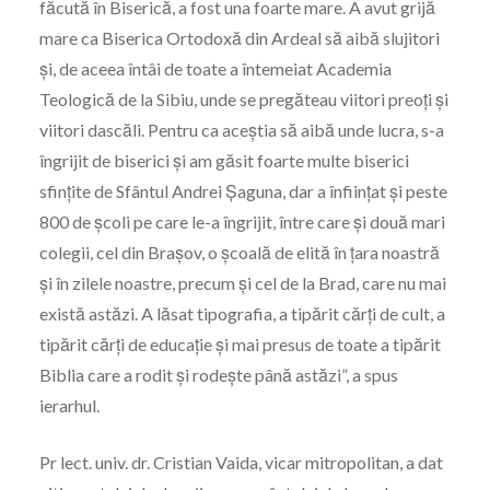
făcută în Biserică, a fost una foarte mare. A avut grijă
mare ca Biserica Ortodoxă din Ardeal să aibă slujitori
şi, de aceea întâi de toate a întemeiat Academia
Teologică de la Sibiu, unde se pregăteau viitori preoţi şi
viitori dascăli. Pentru ca aceştia să aibă unde lucra, s-a
îngrijit de biserici şi am găsit foarte multe biserici
sfinţite de Sfântul Andrei Şaguna, dar a înfiinţat şi peste
800 de şcoli pe care le-a îngrijit, între care şi două mari
colegii, cel din Braşov, o şcoală de elită în ţara noastră
şi în zilele noastre, precum şi cel de la Brad, care nu mai
există astăzi. A lăsat tipografia, a tipărit cărţi de cult, a
tipărit cărţi de educaţie şi mai presus de toate a tipărit
Biblia care a rodit şi rodeşte până astăzi”, a spus
ierarhul.
Pr lect. univ. dr. Cristian Vaida, vicar mitropolitan, a dat