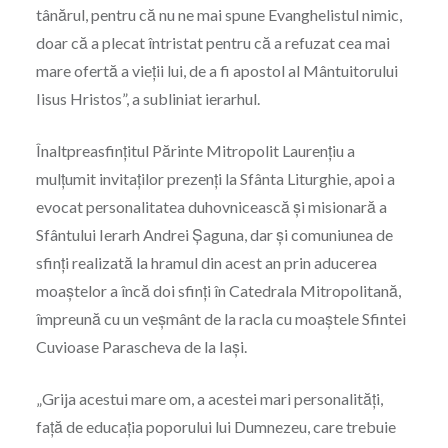
tânărul, pentru că nu ne mai spune Evanghelistul nimic,
doar că a plecat întristat pentru că a refuzat cea mai
mare ofertă a vieţii lui, de a fi apostol al Mântuitorului
Iisus Hristos”, a subliniat ierarhul.
Înaltpreasfinţitul Părinte Mitropolit Laurenţiu a
mulțumit invitaților prezenți la Sfânta Liturghie, apoi a
evocat personalitatea duhovnicească şi misionară a
Sfântului Ierarh Andrei Şaguna, dar şi comuniunea de
sfinţi realizată la hramul din acest an prin aducerea
moaştelor a încă doi sfinţi în Catedrala Mitropolitană,
împreună cu un veşmânt de la racla cu moaştele Sfintei
Cuvioase Parascheva de la Iaşi.
„Grija acestui mare om, a acestei mari personalităţi,
faţă de educaţia poporului lui Dumnezeu, care trebuie