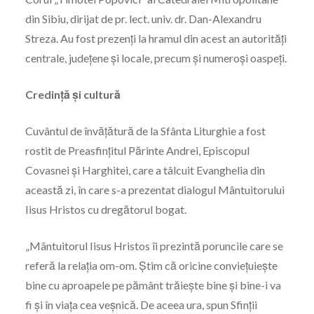
din Sibiu, dirijat de pr. lect. univ. dr. Dan-Alexandru
Streza. Au fost prezenţi la hramul din acest an autorităţi
centrale, judeţene şi locale, precum şi numeroşi oaspeţi.
Credinţă şi cultură
Cuvântul de învăţătură de la Sfânta Liturghie a fost
rostit de Preasfinţitul Părinte Andrei, Episcopul
Covasnei și Harghitei, care a tâlcuit Evanghelia din
această zi, în care s-a prezentat dialogul Mântuitorului
Iisus Hristos cu dregătorul bogat.
„Mântuitorul Iisus Hristos îi prezintă poruncile care se
referă la relaţia om-om. Ştim că oricine convieţuieşte
bine cu aproapele pe pământ trăieşte bine şi bine-i va
fi şi în viaţa cea veşnică. De aceea ura, spun Sfinţii