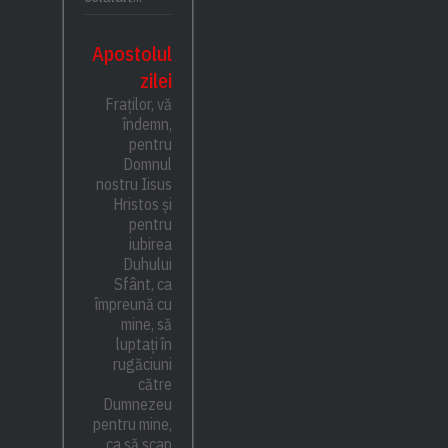
Apostolul
zilei
Fraților, vă
îndemn,
pentru
Domnul
nostru Iisus
Hristos și
pentru
iubirea
Duhului
Sfânt, ca
împreună cu
mine, să
luptați în
rugăciuni
către
Dumnezeu
pentru mine,
ca să scap