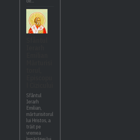
de...
Sfântul
Ierarh
Emilian
Mărturisi
torul,
Episcopu
l Cizicului
Sfântul
Ierarh
Emilian,
mărturisitorul
lui Hristos, a
trăit pe
vremea
împărăției lui