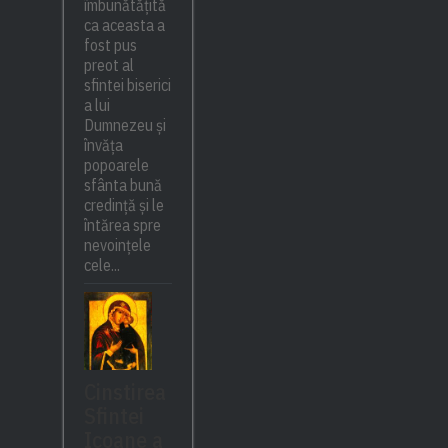
îmbunătățită
ca aceasta a
fost pus
preot al
sfintei biserici
a lui
Dumnezeu și
învăța
popoarele
sfânta bună
credință și le
întărea spre
nevoințele
cele...
Cinstirea
Sfintei
Icoane a