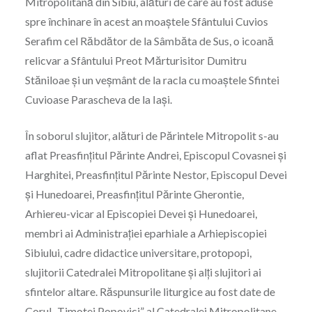
Mitropolitană din Sibiu, alături de care au fost aduse
spre închinare în acest an moaştele Sfântului Cuvios
Serafim cel Răbdător de la Sâmbăta de Sus, o icoană
relicvar a Sfântului Preot Mărturisitor Dumitru
Stăniloae şi un veşmânt de la racla cu moaştele Sfintei
Cuvioase Parascheva de la Iaşi.
În soborul slujitor, alături de Părintele Mitropolit s-au
aflat Preasfinţitul Părinte Andrei, Episcopul Covasnei şi
Harghitei, Preasfinţitul Părinte Nestor, Episcopul Devei
şi Hunedoarei, Preasfinţitul Părinte Gherontie,
Arhiereu-vicar al Episcopiei Devei şi Hunedoarei,
membri ai Administraţiei eparhiale a Arhiepiscopiei
Sibiului, cadre didactice universitare, protopopi,
slujitorii Catedralei Mitropolitane şi alţi slujitori ai
sfintelor altare. Răspunsurile liturgice au fost date de
Corul „Timotei Popovici” al Catedralei Mitropolitane