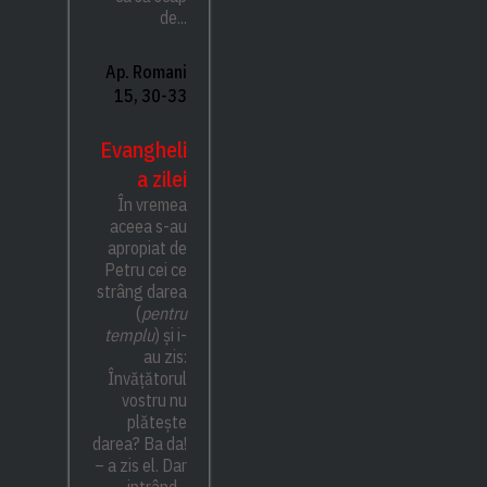
de...
Ap. Romani
15, 30-33
Evangheli
a zilei
În vremea
aceea s-au
apropiat de
Petru cei ce
strâng darea
(
pentru
templu
) și i-
au zis:
Învățătorul
vostru nu
plătește
darea? Ba da!
– a zis el. Dar