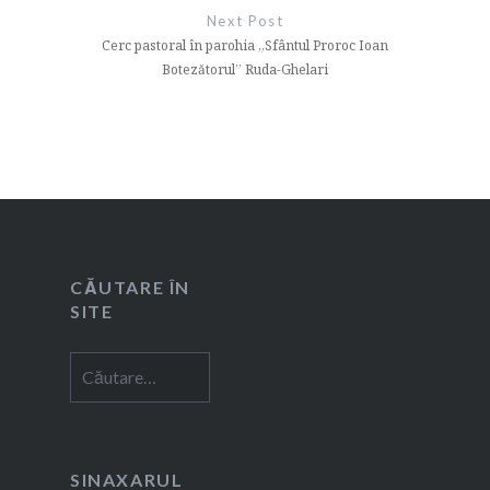
Next Post
Cerc pastoral în parohia „Sfântul Proroc Ioan
Botezătorul” Ruda-Ghelari
CĂUTARE ÎN
SITE
Caută
după:
SINAXARUL