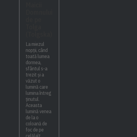
Maicii
Domnului
de pe
Tolga
(Tolgska)
La miezul
nopții, când
toată lumea
dormea,
sfântul s-a
trezit și a
văzut o
lumină care
lumina întreg
ținutul.
Aceasta
lumină venea
de la o
coloană de
foc de pe
celălalt...