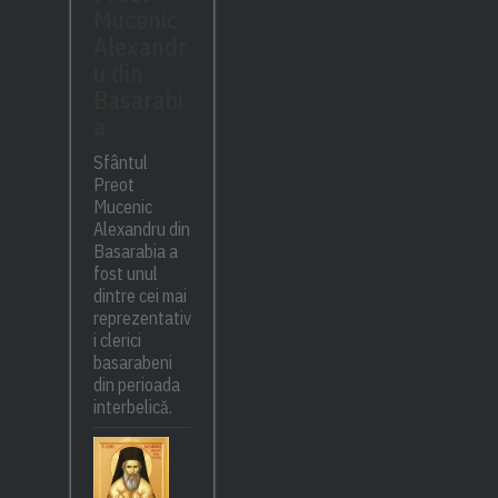
Mucenic
Alexandr
u din
Basarabi
a
Sfântul
Preot
Mucenic
Alexandru din
Basarabia a
fost unul
dintre cei mai
reprezentativ
i clerici
basarabeni
din perioada
interbelică.