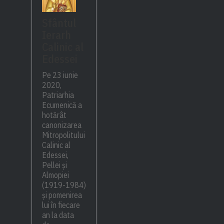
Sfântul
Ierarh
Calinic al
Edessei
Pe 23 iunie
2020,
Patriarhia
Ecumenică a
hotărât
canonizarea
Mitropolitului
Calinic al
Edessei,
Pellei și
Almopiei
(1919-1984)
și pomenirea
lui în fiecare
an la data