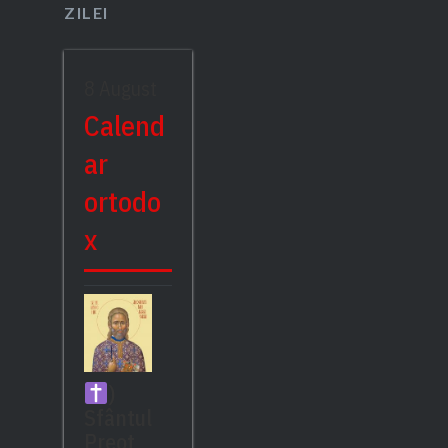
ZILEI
8 August
Calend
ar
ortodo
x
)
Sfântul
Preot