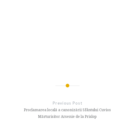
Navigare
în
Previous Post
articole
Proclamarea locală a canonizării Sfântului Cuvios
Mărturisitor Arsenie de la Prislop