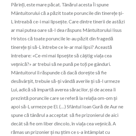
Părinţi, este mare păcat. Tânărul acesta Îi spune
Mântuitorului că a păzit toate poruncile din tinereţe şi-
L întreabă ce-i mai lipseşte. Care dintre tinerii de astăzi
ar mai putea oare să-I dea răspuns Mântuitorului Iisus
Hristos că toate poruncile le-au păzit din fragedă
tinereţe şi să-L întrebe ce le-ar mai lipsi? Această
întrebare: «Ce-mi mai lipseşte să câştig viaţa cea
veşnică?» ar trebui să ne pună pe toţi pe gânduri.
Mântuitorul îi răspunde că dacă doreşte să fie
desăvârşit, trebuie să-şi vândă averile şi să-I urmeze
Lui, adică să împartă averea săracilor, şi de aceea îi
prezintă poruncile care se referă la relaţia om-om şi
apoi să-L urmeze pe El. (…) Sfântul Ioan Gură de Aur ne
spune că tânărul a acceptat să fie prizonierul de aici
decât să fie om liber dincolo, în viaţa cea veşnică. A
rămas un prizonier şi nu ştim ce s-a întâmplat cu