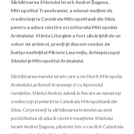
Sărbătoarea Sfântului Ierarh Andrei Şaguna,
Mitropolitul Transilvaniei, a adunat mulţimi de
credincioşi la Catedrala Mitropolitană din Sibiu
pentru a aduce cinstire ocrotitorului Mitropoliei
Ardealului. Sfânta Liturghie a fost săvârşită de un
sobor de arhierei, preoţi şi diaconi condus de
Înaltpreasfinţitul Părinte Laurenţiu, Arhiepiscopul
Sibiului și Mitropolitul Ardealului.
Sărbătoarea marelui ierarh care a rectitorit Mitropolia
Ardealului, prăznuit în aceeaşi zi cu Apostolul
românilor, Sfântul Andrei, adună în fiecare an numeroşi
credincioşi şi pelerini la Catedrala Mitropolitană din
Sibiu. Cei prezenţi la sărbătoarea hramului au avut
posibilitatea să aducă cinstire moaştelor Sfântului
Ierarh Andrei Şaguna, păstrate într-o raclă în Catedrala