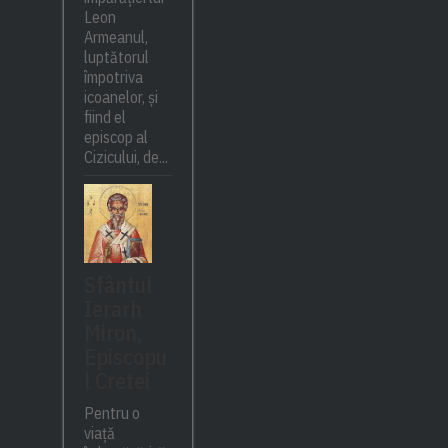
Leon
Armeanul,
luptătorul
împotriva
icoanelor, și
fiind el
episcop al
Cizicului, de...
Sfântul
Ierarh
Miron,
Episcopu
l Cretei
Pentru o
viață