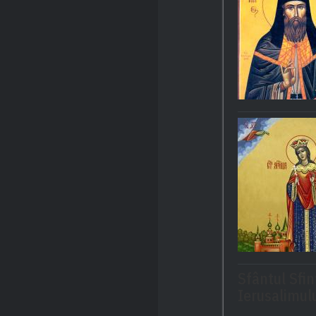
Sfântul Sfin
Ierusalimul