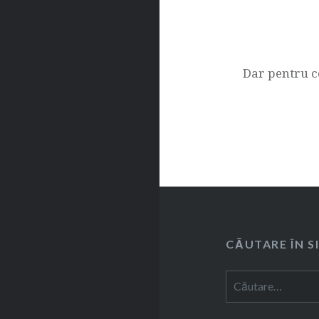
Dar pentru co
CĂUTARE ÎN S
Caută
după: