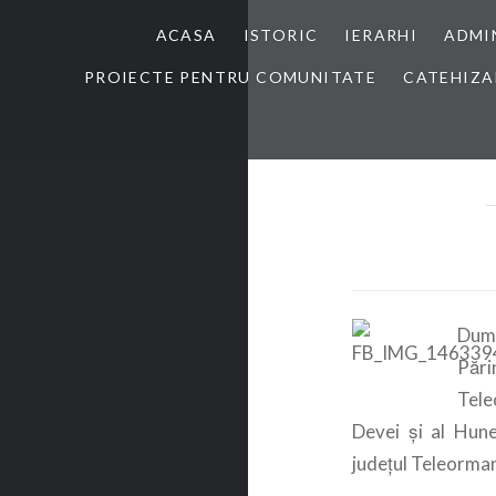
ACASA
ISTORIC
IERARHI
ADMI
PROIECTE PENTRU COMUNITATE
CATEHIZA
Dumi
Pări
Tele
Devei și al Hune
județul Teleorman,