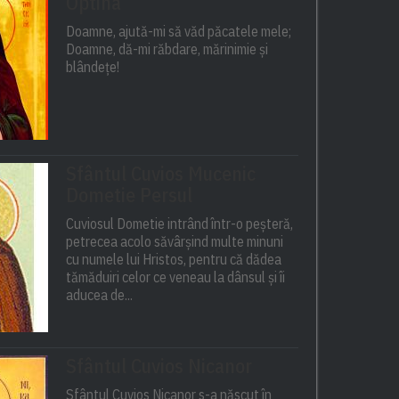
Optina
Doamne, ajută-mi să văd păcatele mele;
Doamne, dă-mi răbdare, mărinimie şi
blândeţe!
Sfântul Cuvios Mucenic
Dometie Persul
Cuviosul Dometie intrând într-o peșteră,
petrecea acolo săvârșind multe minuni
cu numele lui Hristos, pentru că dădea
tămăduiri celor ce veneau la dânsul și îi
aducea de...
Sfântul Cuvios Nicanor
Sfântul Cuvios Nicanor s-a născut în