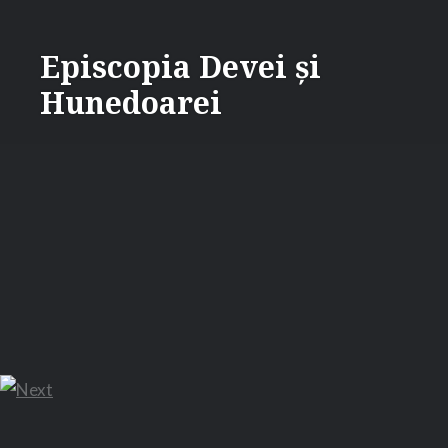
Skip
Supporter of Post Navigator
WP Plugins
to
Episcopia Devei și
content
Hunedoarei