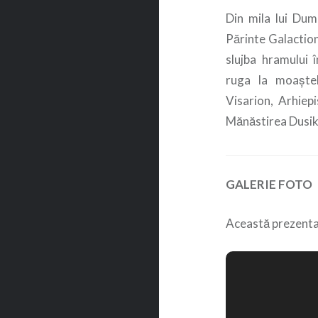
Din mila lui Dum
Părinte Galaction,
slujba hramului 
ruga la moaștel
Visarion, Arhiepi
Mănăstirea Dusik
GALERIE FOTO
Această prezenta