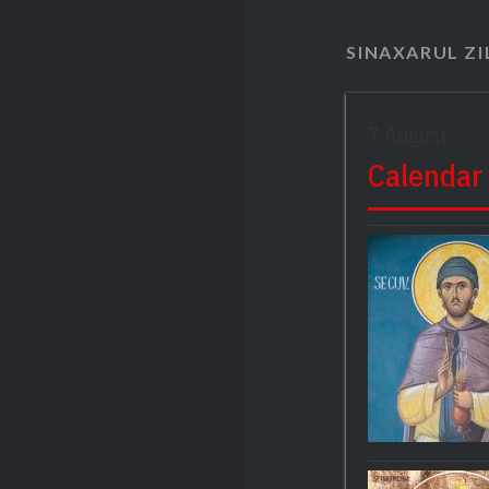
SINAXARUL ZI
7 August
Calendar