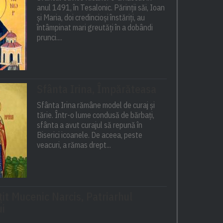
anul 1491, în Tesalonic. Părinții săi, Ioan
și Maria, doi credincioși înstăriți, au
întâmpinat mari greutăți în a dobândi
prunci....
Sfânta Irina, Împărăteasa
Sfânta Irina rămâne model de curaj și
tărie. Într-o lume condusă de bărbați,
sfânta a avut curajul să repună în
Biserici icoanele. De aceea, peste
veacuri, a rămas drept...
ţit Mucenic Narcis, Patriarhul
ui