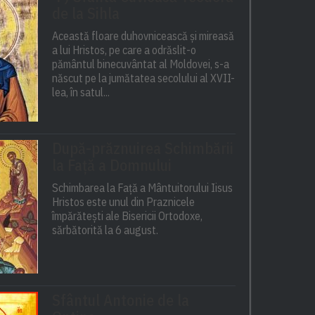
de la Sihla
Această floare duhovnicească și mireasă
a lui Hristos, pe care a odrăslit-o
pământul binecuvântat al Moldovei, s-a
născut pe la jumătatea secolului al XVII-
lea, în satul...
După-prăznuirea Schimbării
la Față a Domnului
Schimbarea la Față a Mântuitorului Iisus
Hristos este unul din Praznicele
împărătești ale Bisericii Ortodoxe,
sărbătorită la 6 august.
Sfântul Antonie de la