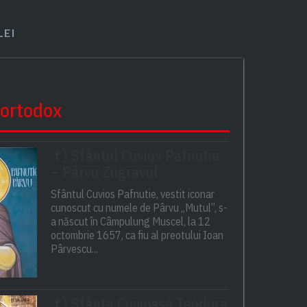
LEI
 ortodox
✝) Sfântul Cuvios Pafnutie
– Pârvu Zugravul
Sfântul Cuvios Pafnutie, vestit iconar
cunoscut cu numele de Pârvu „Mutul”, s-
a născut în Câmpulung Muscel, la 12
octombrie 1657, ca fiu al preotului Ioan
Pârvescu...
✝) Sfânta Cuvioasă Teodora