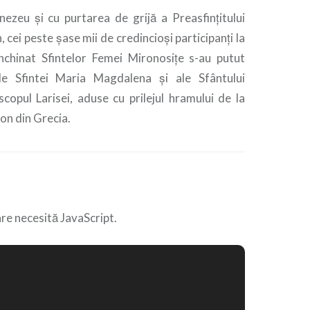
nezeu și cu purtarea de grijă a Preasfințitului
 cei peste șase mii de credincioși participanți la
închinat Sfintelor Femei Mironosițe s-au putut
e Sfintei Maria Magdalena și ale Sfântului
scopul Larisei, aduse cu prilejul hramului de la
on din Grecia.
re necesită JavaScript.