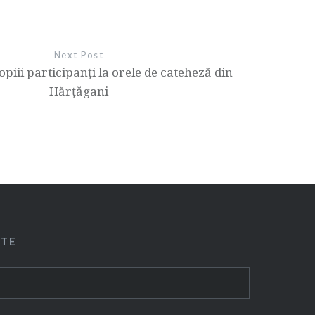
Next Post
piii participanţi la orele de cateheză din
Hărţăgani
ITE