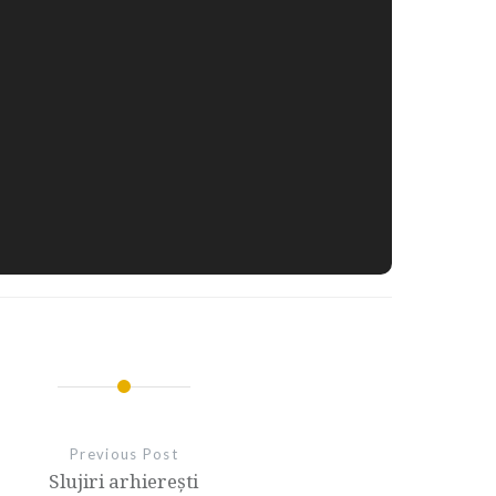
Previous Post
Slujiri arhierești