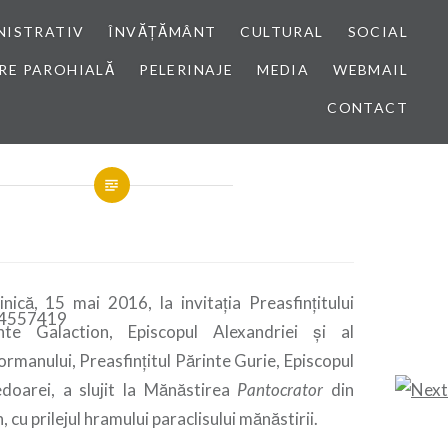
NISTRATIV
ÎNVĂȚĂMÂNT
CULTURAL
SOCIAL
RE PAROHIALĂ
PELERINAJE
MEDIA
WEBMAIL
CONTACT
nică, 15 mai 2016, la invitația Preasfințitului
nte Galaction, Episcopul Alexandriei și al
ormanului, Preasfințitul Părinte Gurie, Episcopul
doarei, a slujit la Mănăstirea
Pantocrator
din
 cu prilejul hramului paraclisului mănăstirii.