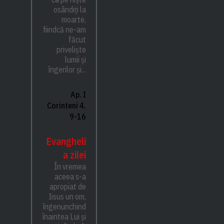
osândiți la
moarte,
fiindcă ne-am
făcut
priveliște
lumii și
îngerilor și...
Ap. I
Corinteni 4,
9-16
Evangheli
a zilei
În vremea
aceea s-a
apropiat de
Iisus un om,
îngenunchind
înaintea Lui și