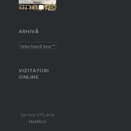
ARHIVĂ
Arhivă
VIZITATORI
ONLINE
Servere VPS de la
HostX.ro