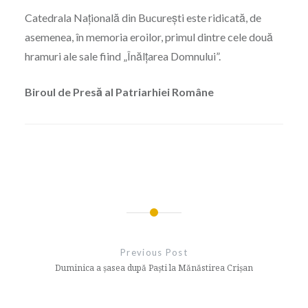
Catedrala Națională din București este ridicată, de
asemenea, în memoria eroilor, primul dintre cele două
hramuri ale sale fiind „Înălțarea Domnului”.
Biroul de Presă al Patriarhiei Române
Navigare
în
Previous Post
articole
Duminica a șasea după Paști la Mănăstirea Crișan