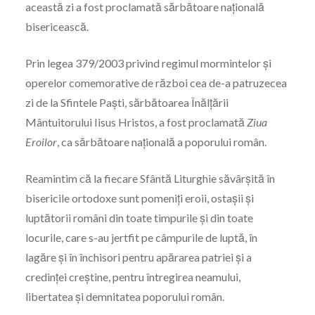
această zi a fost proclamată sărbătoare națională
bisericească.
Prin legea 379/2003 privind regimul mormintelor şi
operelor comemorative de război cea de-a patruzecea
zi de la Sfintele Paşti, sărbătoarea Înălţării
Mântuitorului Iisus Hristos, a fost proclamată
Ziua
Eroilor
, ca sărbătoare naţională a poporului român.
Reamintim că la fiecare Sfântă Liturghie săvârșită în
bisericile ortodoxe sunt pomeniţi eroii, ostaşii şi
luptătorii români din toate timpurile şi din toate
locurile, care s-au jertfit pe câmpurile de luptă, în
lagăre şi în închisori pentru apărarea patriei şi a
credinţei creștine, pentru întregirea neamului,
libertatea şi demnitatea poporului român.