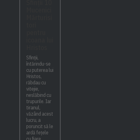
Sfinții 10
Mucenici
Mărturisi
tori
pentru
icoana lui
Hristos
Sfinții,
întărindu-se
cu puterea lui
Hristos,
răbdau cu
vitejie,
neslăbind cu
trupurile. Iar
tiranul,
văzând acest
lucru, a
poruncit să le
ardă fețele
cu fiare