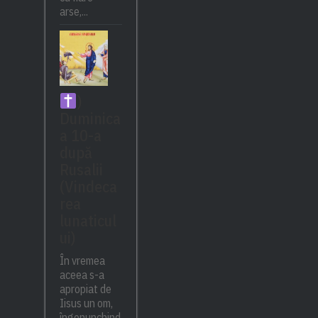
arse,...
)
Duminica
a 10-a
după
Rusalii
(Vindeca
rea
lunaticul
ui)
În vremea
aceea s-a
apropiat de
Iisus un om,
îngenunchind