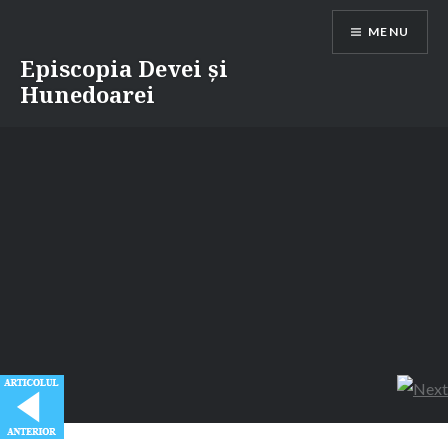
Skip
MENU
to
content
Episcopia Devei și
Hunedoarei