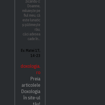
zicându-I:
Doamne,
miluiește pe
fiul meu, că
este lunatic
și pătimește
rău,
căci adesea
cade în...
Ev. Matei 17,
14-23
doxologia.
ro
Preia
articolele
Doxologia
în site-ul
tău!