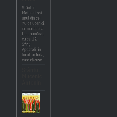
Sfântul
Matia a fost
unul din cei
70 de ucenici,
iar mai apoi a
fost numărat
cu cei 12
Sfinți
Apostoli , în
locul lui Iuda,
care căzuse.
Sfântul
Mucenic
Antonin