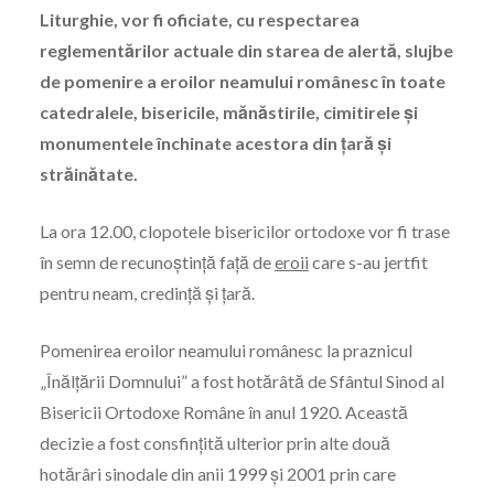
Liturghie, vor fi oficiate, cu respectarea
reglementărilor actuale din starea de alertă, slujbe
de pomenire a eroilor neamului românesc în toate
catedralele, bisericile, mănăstirile, cimitirele şi
monumentele închinate acestora din ţară şi
străinătate.
La ora 12.00, clopotele bisericilor ortodoxe vor fi trase
în semn de recunoştinţă faţă de
eroii
care s-au jertfit
pentru neam, credinţă şi ţară.
Pomenirea eroilor neamului românesc la praznicul
„Înălţării Domnului” a fost hotărâtă de Sfântul Sinod al
Bisericii Ortodoxe Române în anul 1920. Această
decizie a fost consfinţită ulterior prin alte două
hotărâri sinodale din anii 1999 şi 2001 prin care