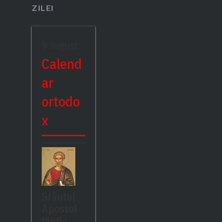
ZILEI
9 August
Calend
ar
ortodo
x
Sfântul
Apostol
Matia