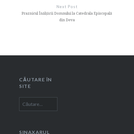
Next Post
Praznicul Înălțării Domnului la Catedrala Episcopală
din Deva
CĂUTARE ÎN
SITE
Caută
după:
SINAXARUL