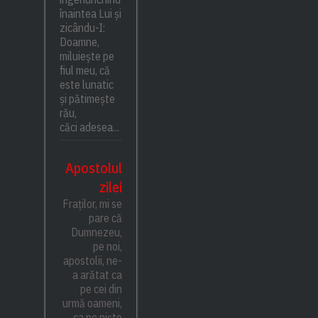
înaintea Lui și
zicându-I:
Doamne,
miluiește pe
fiul meu, că
este lunatic
și pătimește
rău,
căci adesea...
Apostolul
zilei
Fraților, mi se
pare că
Dumnezeu,
pe noi,
apostolii, ne-
a arătat ca
pe cei din
urmă oameni,
ca pe niște