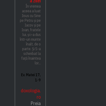
a zilei
În vremea
aceea a luat
Iisus cu Sine
pe Petru și pe
Iacov și pe
Ioan, fratele
lui, și i-a dus
într-un munte
înalt, de o
parte. Și S-a
schimbat la
față înaintea
lor...
Ev. Matei 17,
1-9
doxologia.
ro
Preia