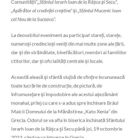
Comunității”,
„Sfântul Ierarh Ioan de la Râșca și Secu”
,
„Apărător al credinței creștine”
și
„Sfântul Mucenic Ioan
cel Nou de la Suceava”.
La deosebitul eveniment au participat stareți, starețe,
numeroși credincioși veniți din mai multe zone ale țării,
dar și din străinătate, binefăcători, membri ai familiilor
ctitorilor, dar și oficialități centrale și locale.
Această aleasă și sfântă slujbă de sfințire încununează
toate lucrările de construcție, de pictură, de
înfrumusețare și împodobire ale acestui așezământ
monahal, prilej cu care s-a adus spre închinare Brâul
Maicii Domnului de la Mănăstirea „Kato Xenia” din
Grecia. Odorul se va afla în biserica închinată Sfântului
Ierarh Ioan de la Râșca și Secu până joi, 19 octombrie
2023, când se va întoarce în Grecia.