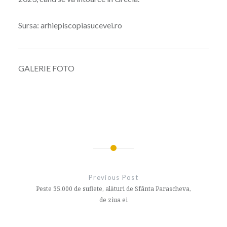
Sursa: arhiepiscopiasucevei.ro
GALERIE FOTO
Navigare
în
Previous Post
articole
Peste 35.000 de suflete, alături de Sfânta Parascheva,
de ziua ei