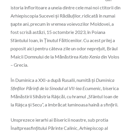
istoria înfloritoare a uneia dintre cele mai noi ctitorii din
Arhiepiscopia Sucevei și Rădăuților, ridicată în numai
șapte ani, precum în vremea voievozilor Moldovei, a
fost scrisă astăzi, 15 octombrie 2023, în Poiana
Sfântului Ioan, în Ținutul Fălticenilor. Cu acest prilej a
poposit aici pentru câteva zile un odor neprețuit, Brâul
Maicii Domnului de la Mănăstirea
Kato Xenia
din Volos
– Grecia.
În Duminica a XXI-a după Rusalii, numită și
Duminica
Sfinților Părinți de la Sinodul al VII-lea Ecumenic
, biserica
Mănăstirii Sihăstria Râșcăi, cu hramul „Sfântul Ioan de
la Râșca și Secu”, a îmbrăcat luminoasa haină a sfințirii.
Unsprezece ierarhi ai Bisericii noastre, sub protia
Înaltpreasfințitului Părinte Calinic, Arhiepiscop al