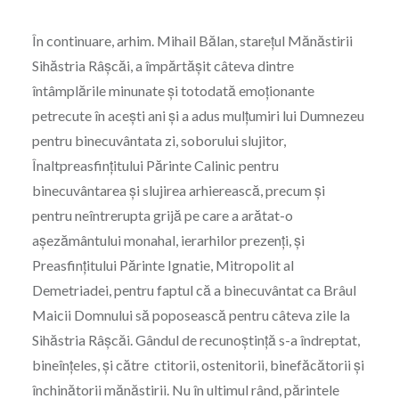
În continuare, arhim. Mihail Bălan, starețul Mănăstirii
Sihăstria Râșcăi, a împărtășit câteva dintre
întâmplările minunate și totodată emoționante
petrecute în acești ani și a adus mulțumiri lui Dumnezeu
pentru binecuvântata zi, soborului slujitor,
Înaltpreasfințitului Părinte Calinic pentru
binecuvântarea și slujirea arhierească, precum și
pentru neîntrerupta grijă pe care a arătat-o
așezământului monahal, ierarhilor prezenți, și
Preasfințitului Părinte Ignatie, Mitropolit al
Demetriadei, pentru faptul că a binecuvântat ca Brâul
Maicii Domnului să poposească pentru câteva zile la
Sihăstria Râșcăi. Gândul de recunoștință s-a îndreptat,
bineînțeles, și către ctitorii, ostenitorii, binefăcătorii și
închinătorii mănăstirii. Nu în ultimul rând, părintele