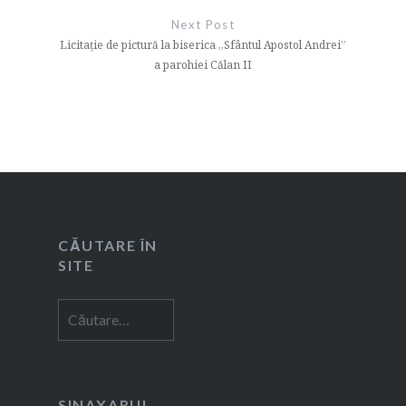
Next Post
Licitație de pictură la biserica „Sfântul Apostol Andrei”
a parohiei Călan II
CĂUTARE ÎN
SITE
Caută
după:
SINAXARUL