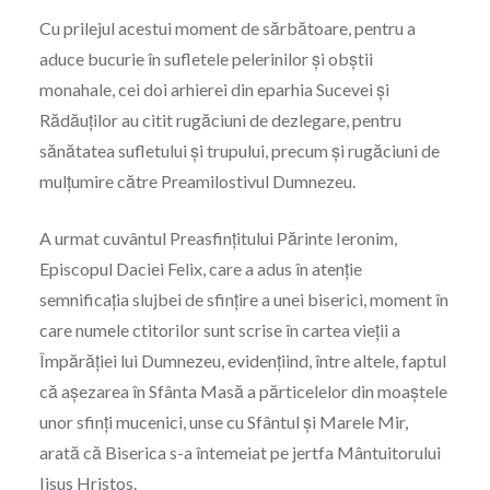
Cu prilejul acestui moment de sărbătoare, pentru a
aduce bucurie în sufletele pelerinilor și obștii
monahale, cei doi arhierei din eparhia Sucevei și
Rădăuților au citit rugăciuni de dezlegare, pentru
sănătatea sufletului și trupului, precum și rugăciuni de
mulțumire către Preamilostivul Dumnezeu.
A urmat cuvântul Preasfințitului Părinte Ieronim,
Episcopul Daciei Felix, care a adus în atenție
semnificația slujbei de sfințire a unei biserici, moment în
care numele ctitorilor sunt scrise în cartea vieții a
Împărăției lui Dumnezeu, evidențiind, între altele, faptul
că așezarea în Sfânta Masă a părticelelor din moaștele
unor sfinți mucenici, unse cu Sfântul și Marele Mir,
arată că Biserica s-a întemeiat pe jertfa Mântuitorului
Iisus Hristos.