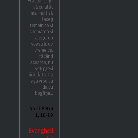
Fraților, siliți-
vă cu atât
mai mult să
faceți
temeinice și
chemarea și
alegerea
voastră, de
vreme ce,
făcând
acestea, nu
veți greși
niciodată. Că
așa vi se va
da cu
bogăție...
Ap. II Petru
1, 10-19
Evangheli