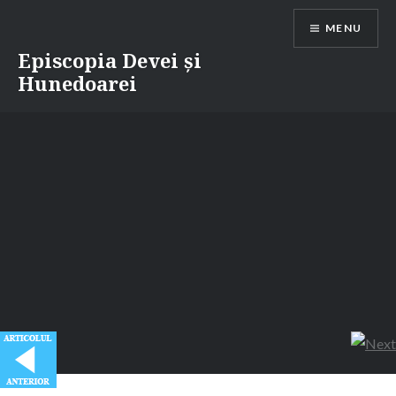
Skip
MENU
to
content
Episcopia Devei și
Hunedoarei