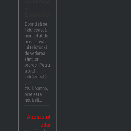
ea la Față
a
Domnului
Dorind să se
îndulcească
neîncetat de
acea slavă a
lui Hristos și
de vederea
sfinților
proroci, Petru
a luat
îndrăzneală
și a
zis: Doamne,
bine este
nouă să...
Apostolul
zilei