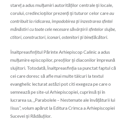
stareț a adus mulțumiri autorităților centrale și locale,
corului, credincioșilor prezenți și tuturor celor care
au
contribuit la ridicarea, împodobirea și înzestrarea sfintei
mănăstiri cu toate cele necesare săvârșirii sfintelor slujbe,
ctitori, constructori, iconari, ostenitori și binefăcători
.
Înaltpreasfințitul Părinte Arhiepiscop Calinic a adus
mulțumire episcopilor, preoților și diaconilor împreună
slujitori. Totodată, Înaltpreasfinția sa punctat faptul că
cei care doresc să afle mai multe tâlcuri la textul
evanghelic lecturat astăzi pot citi exegeza pe care o
semnează pe site-ul Arhiepiscopiei, cuprinsă și în
lucrarea sa, „Parabolele – Nestemate ale învățăturii lui
Iisus”, volum apărut la Editura Crimca a Arhiepiscopiei
Sucevei și Rădăuților.