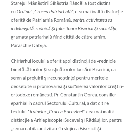
Starețul Mănăstirii Sihăstria Râșcăi a fost distins
cu
Ordinul
„
Crucea Patriarhală”
, cea mai înaltă distincție
oferită de Patriarhia Română,
pentru activitatea sa
îndelungată, rodnică și folositoare Bisericii și societății
,
gramata patriarhală fiind citită de către arhim.
Paraschiv Dabija.
Chiriarhul locului a oferit apoi distincții de vrednicie
binefăcătorilor și susținătorilor lucrării Bisericii, ca
semn al prețuirii și recunoștinței pentru meritele
deosebite în promovarea și susținerea valorilor creștin-
ortodoxe românești. Pr. Constantin Oprea, consilier
eparhial în cadrul Sectorului Cultural, a dat citire
textului
Ordin
elor „Crucea Bucovinei”
, cea mai înaltă
distincție a Arhiepiscopiei Sucevei și Rădăuților, pentru
„remarcabila activitate în slujirea Bisericii și