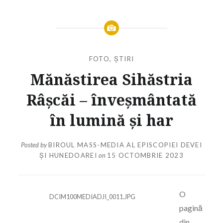
FOTO
,
ȘTIRI
Mănăstirea Sihăstria
Râșcăi – înveșmântată
în lumină și har
Posted by
BIROUL MASS-MEDIA AL EPISCOPIEI DEVEI
ȘI HUNEDOAREI
on
15 OCTOMBRIE 2023
O
DCIM100MEDIADJI_0011.JPG
pagină
din