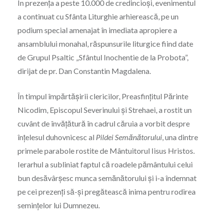
În prezența a peste 10.000 de credincioși, evenimentul
a continuat cu Sfânta Liturghie arhierească, pe un
podium special amenajat în imediata apropiere a
ansamblului monahal, răspunsurile liturgice fiind date
de Grupul Psaltic „Sfântul Inochentie de la Probota”,
dirijat de pr. Dan Constantin Magdalena.
În timpul împărtășirii clericilor, Preasfințitul Părinte
Nicodim, Episcopul Severinului și Strehaei, a rostit un
cuvânt de învățătură în cadrul căruia a vorbit despre
înțelesul duhovnicesc al
Pildei Semănătorului
, una dintre
primele parabole rostite de Mântuitorul Iisus Hristos.
Ierarhul a subliniat faptul că roadele pământului celui
bun desăvârșesc munca semănătorului și i-a îndemnat
pe cei prezenți să-și pregătească inima pentru rodirea
semințelor lui Dumnezeu.