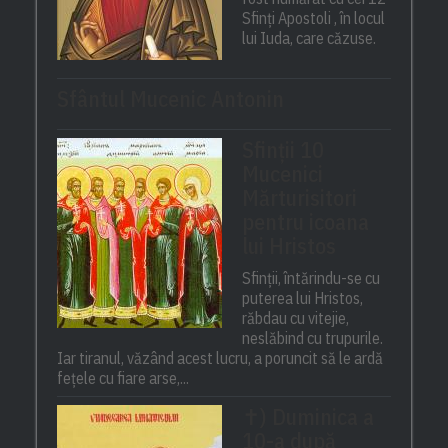
Sfinți Apostoli , în locul
lui Iuda, care căzuse.
Sfântul Mucenic Antonin
Sfinții 10
Mucenici
Mărturisitori
pentru icoana
lui Hristos
Sfinții, întărindu-se cu
puterea lui Hristos,
răbdau cu vitejie,
neslăbind cu trupurile.
Iar tiranul, văzând acest lucru, a poruncit să le ardă
fețele cu fiare arse,...
✝) Duminica a
10-a după