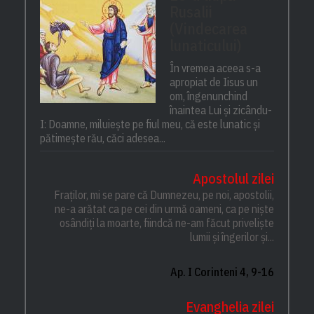
Rusalii
(Vindecarea
lunaticului)
În vremea aceea s-a
apropiat de Iisus un
om, îngenunchind
înaintea Lui și zicându-
I: Doamne, miluiește pe fiul meu, că este lunatic și
pătimește rău, căci adesea...
Apostolul zilei
Fraților, mi se pare că Dumnezeu, pe noi, apostolii,
ne-a arătat ca pe cei din urmă oameni, ca pe niște
osândiți la moarte, fiindcă ne-am făcut priveliște
lumii și îngerilor și...
Ap. I Corinteni 4, 9-16
Evanghelia zilei