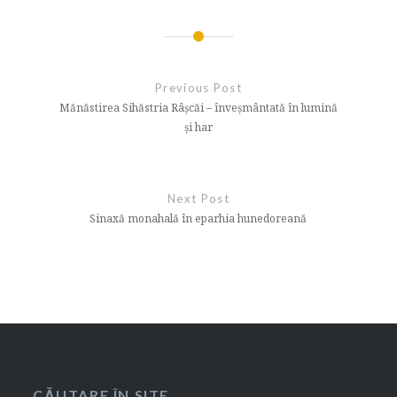
Navigare
în
Previous Post
articole
Mănăstirea Sihăstria Râșcăi – înveșmântată în lumină
și har
Next Post
Sinaxă monahală în eparhia hunedoreană
CĂUTARE ÎN SITE