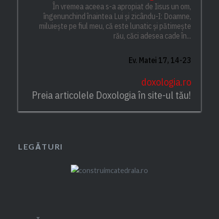
În vremea aceea s-a apropiat de Iisus un om,
îngenunchind înaintea Lui și zicându-I: Doamne,
miluiește pe fiul meu, că este lunatic și pătimește
rău, căci adesea cade în...
Ev. Matei 17, 14-23
doxologia.ro
Preia articolele Doxologia în site-ul tău!
LEGĂTURI