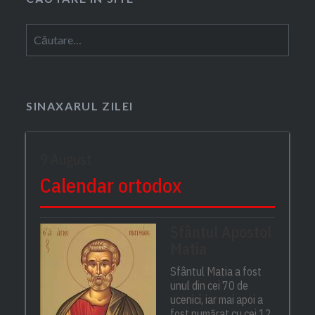
Caută
după:
SINAXARUL ZILEI
9 August
Calendar ortodox
Sfântul Apostol
Matia
Sfântul Matia a fost
unul din cei 70 de
ucenici, iar mai apoi a
fost numărat cu cei 12