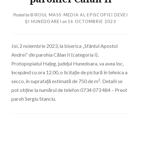
Posted by
BIROUL MASS-MEDIA AL EPISCOPIEI DEVEI
ȘI HUNEDOAREI
on
16 OCTOMBRIE 2023
Joi, 2 noiembrie 2023, la biserica „Sfântul Apostol
Andrei” din parohia Călan II (categoria I),
Protopopiatul Hațeg, județul Hunedoara, va avea loc,
începând cu ora 12.00, o licitație de pictură în tehnica a
2
secco, în suprafață estimată de 750 de m
. Detalii se
pot obține la numărul de telefon 0734 073 484 – Preot
paroh Sergiu Stanciu.