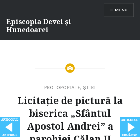
Skip
MENU
to
content
Episcopia Devei și
Hunedoarei
PROTOPOPIATE
,
ȘTIRI
Licitație de pictură la
biserica „Sfântul
Apostol Andrei” a
parohiei Călan II