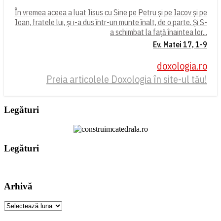
În vremea aceea a luat Iisus cu Sine pe Petru și pe Iacov și pe
Ioan, fratele lui, și i-a dus într-un munte înalt, de o parte. Și S-
a schimbat la față înaintea lor...
Ev. Matei 17, 1-9
doxologia.ro
Preia articolele Doxologia în site-ul tău!
Legături
Legături
Arhivă
Arhivă