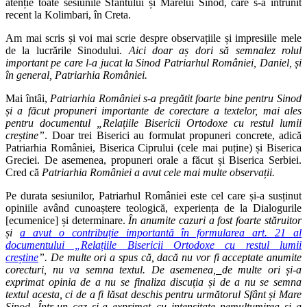
atenție toate sesiunile Sfântului și Marelui Sinod, care s-a întrunit
recent la Kolimbari, în Creta.
Am mai scris și voi mai scrie despre observațiile și impresiile mele
de la lucrările Sinodului.
Aici doar aș dori să semnalez rolul
important pe care l-a jucat la Sinod Patriarhul României, Daniel, și
în general, Patriarhia României.
Mai întâi,
Patriarhia României s-a pregătit foarte bine pentru Sinod
și a făcut propuneri importante de corectare a textelor, mai ales
pentru documentul „Relațiile Bisericii Ortodoxe cu restul lumii
creștine”
. Doar trei Biserici au formulat propuneri concrete, adică
Patriarhia României, Biserica Ciprului (cele mai puține) și Biserica
Greciei. De asemenea, propuneri orale a făcut și Biserica Serbiei.
Cred că
Patriarhia României a avut cele mai multe observații.
Pe durata sesiunilor, Patriarhul României este cel care și-a susținut
opiniile având cunoaștere teologică, experiența de la Dialogurile
[ecumenice] și determinare.
În anumite cazuri a fost foarte stăruitor
și
a avut o contribuție importantă în formularea art. 21 al
documentului „
Relațiile Bisericii Ortodoxe cu restul lumii
creștine
”. De multe ori a spus că, dacă nu vor fi acceptate anumite
corecturi, nu va semna textul. De asemenea,
de multe ori și-a
exprimat opinia de a nu se finaliza discuția și de a nu se semna
textul acesta, ci de a fi lăsat deschis pentru următorul Sfânt și Mare
Sinod. Într-un caz și-a exprimat cu intensitate nemulțumirea și a