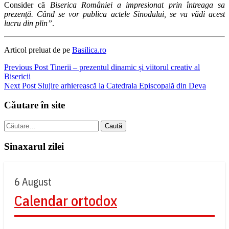
Consider că
Biserica României a impresionat prin întreaga sa
prezență. Când se vor publica actele Sinodului, se va vădi acest
lucru din plin”
.
Articol preluat de pe
Basilica.ro
Navigare
Previous Post
Tinerii – prezentul dinamic și viitorul creativ al
Bisericii
în
Next Post
Slujire arhierească la Catedrala Episcopală din Deva
articole
Căutare în site
Caută
după:
Sinaxarul zilei
6 August
Calendar ortodox