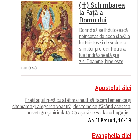
(✝) Schimbarea
la Față a
Domnului
Dorind să se îndulcească
neîncetat de acea slavă a
lui Hristos și de vederea
sfinților proroci, Petru a
luat îndrăzneală și a
zis: Doamne, bine este
nouă să...
Apostolul zilei
Fraților, siliți-vă cu atât mai mult să faceți temeinice și
chemarea și alegerea voastră, de vreme ce, făcând acestea,
nu veți greși niciodată. Că așa vi se va da cu bogăție...
Ap. II Petru 1, 10-19
Evanghelia zilei