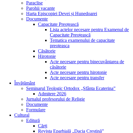
Paraclise
Parohii vacante
Harta Episcopiei Devei și Hunedoarei
Documente
Capacitate Preoțească
Lista actelor necesare pentru Examenul de
Capacitate Preoțească
Tematica examenului de capacitate
preoteasca
Căsătorie
Hirotonie
Acte necesare pentru binecuvântarea de
căsătorie
Acte necesare pentru hirotonie
Acte necesare pentru transfer
Învățământ
Seminarul Teologic Ortodox „Sfânta Ecaterina”
Admitere 2026
Jurnalul profesorului de Religie
Documente
Formulare
Cultural
Editură
Cărți
Revista Eparhială „Dacia Creștină”