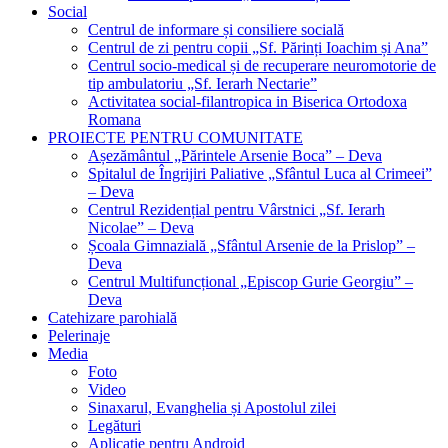
Social
Centrul de informare și consiliere socială
Centrul de zi pentru copii „Sf. Părinți Ioachim și Ana”
Centrul socio-medical și de recuperare neuromotorie de
tip ambulatoriu „Sf. Ierarh Nectarie”
Activitatea social-filantropica in Biserica Ortodoxa
Romana
PROIECTE PENTRU COMUNITATE
Așezământul „Părintele Arsenie Boca” – Deva
Spitalul de Îngrijiri Paliative „Sfântul Luca al Crimeei”
– Deva
Centrul Rezidențial pentru Vârstnici „Sf. Ierarh
Nicolae” – Deva
Școala Gimnazială „Sfântul Arsenie de la Prislop” –
Deva
Centrul Multifuncțional „Episcop Gurie Georgiu” –
Deva
Catehizare parohială
Pelerinaje
Media
Foto
Video
Sinaxarul, Evanghelia și Apostolul zilei
Legături
Aplicație pentru Android