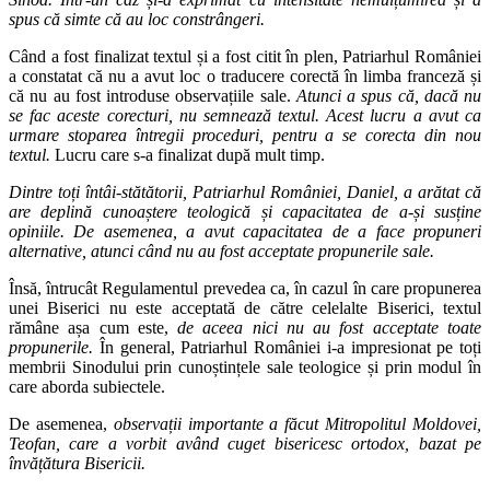
spus că simte că au loc constrângeri.
Când a fost finalizat textul și a fost citit în plen, Patriarhul României
a constatat că nu a avut loc o traducere corectă în limba franceză și
că nu au fost introduse observațiile sale.
Atunci a spus că, dacă nu
se fac aceste corecturi, nu semnează textul. Acest lucru a avut ca
urmare stoparea întregii proceduri, pentru a se corecta din nou
textul.
Lucru care s-a finalizat după mult timp.
Dintre toți întâi-stătătorii, Patriarhul României, Daniel, a arătat că
are deplină cunoaștere teologică și capacitatea de a-și susține
opiniile. De asemenea, a avut capacitatea de a face propuneri
alternative, atunci când nu au fost acceptate propunerile sale.
Însă, întrucât Regulamentul prevedea ca, în cazul în care propunerea
unei Biserici nu este acceptată de către celelalte Biserici, textul
rămâne așa cum este,
de aceea nici nu au fost acceptate toate
propunerile.
În general, Patriarhul României i-a impresionat pe toți
membrii Sinodului prin cunoștințele sale teologice și prin modul în
care aborda subiectele.
De asemenea,
observații importante a făcut Mitropolitul Moldovei,
Teofan, care a vorbit având cuget bisericesc ortodox, bazat pe
învățătura Bisericii.