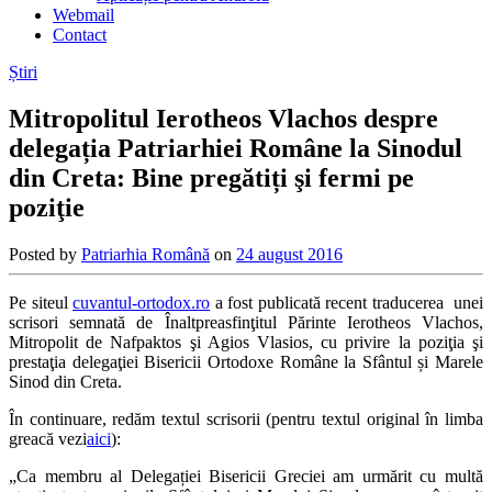
Webmail
Contact
Știri
Mitropolitul Ierotheos Vlachos despre
delegația Patriarhiei Române la Sinodul
din Creta: Bine pregătiți şi fermi pe
poziţie
Posted by
Patriarhia Română
on
24 august 2016
Pe siteul
cuvantul-ortodox.ro
a fost publicată recent traducerea unei
scrisori semnată de Înaltpreasfinţitul Părinte Ierotheos Vlachos,
Mitropolit de Nafpaktos şi Agios Vlasios, cu privire la poziţia şi
prestaţia delegaţiei Bisericii Ortodoxe Române la Sfântul și Marele
Sinod din Creta.
În continuare, redăm textul scrisorii (pentru textul original în limba
greacă vezi
aici
):
„Ca membru al Delegației Bisericii Greciei am urmărit cu multă