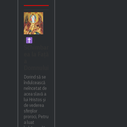
(
)
Schimbar
ea la Față
a
Domnului
Dorind să se
îndulcească
neîncetat de
acea slavă a
lui Hristos și
de vederea
sfinților
proroci, Petru
a luat