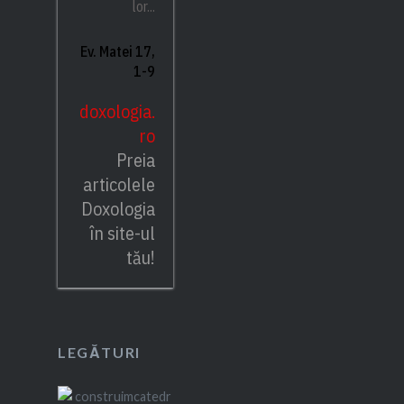
lor...
Ev. Matei 17,
1-9
doxologia.
ro
Preia
articolele
Doxologia
în site-ul
tău!
LEGĂTURI