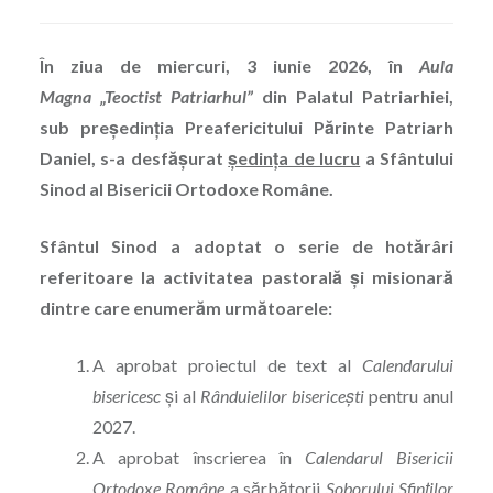
În ziua de miercuri, 3 iunie 2026,
î
n
Aula
Magna
„
Teoctist Patriarhul
”
din Palatul Patriarhiei,
sub pre
ș
edin
ț
ia Preafericitului P
ă
rinte Patriarh
Daniel, s-a desf
ă
ș
urat
ședința de lucru
a Sf
â
ntului
Sinod al Bisericii Ortodoxe Rom
â
ne.
Sfântul Sinod a adoptat o serie de hotărâri
referitoare la activitatea pastorală și misionară
dintre care enumerăm următoarele:
A aprobat proiectul de text al
Calendarului
bisericesc
și al
Rânduielilor bisericești
pentru anul
2027.
A aprobat înscrierea în
Calendarul Bisericii
Ortodoxe Române
a sărbătorii
Soborului Sfinților