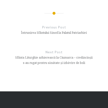
Navigare
în
Previous Post
articole
Întrunirea Sfântului Sinod la Palatul Patriarhiei
Next Post
Sfânta Liturghie arhierească la Ciumarca – credincioșii
s-au rugat pentru sănătate și izbăvire de boli