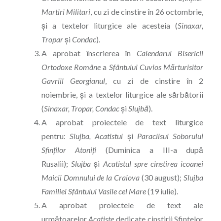
Martiri Militari
, cu zi de cinstire în 26 octombrie,
și a textelor liturgice ale acesteia (
Sinaxar,
Tropar
și
Condac
).
A aprobat înscrierea în
Calendarul Bisericii
Ortodoxe Române
a
Sfântului Cuvios Mărturisitor
Gavriil Georgianul
, cu zi de cinstire în 2
noiembrie, și a textelor liturgice ale sărbătorii
(
Sinaxar, Tropar, Condac
și
Slujbă
).
A aprobat proiectele de text liturgice
pentru:
Slujba, Acatistul
și
Paraclisul Soborului
Sfinților Atoniți
(Duminica a III-a după
Rusalii);
Slujba
și
Acatistul
spre cinstirea icoanei
Maicii Domnului de la Craiova
(30 august);
Slujba
Familiei Sfântului Vasile cel Mare
(19 iulie).
A aprobat proiectele de text ale
următoarelor
Acatiste
dedicate cinstirii Sfintelor