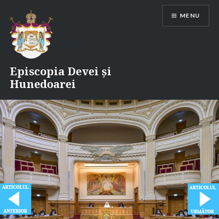
Skip
MENU
to
content
Episcopia Devei și
Hunedoarei