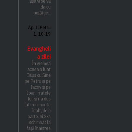
așa vi se va
da cu
bogăție...
Ap. II Petru
1, 10-19
Evangheli
a zilei
În vremea
aceea a luat
Iisus cu Sine
pe Petru și pe
Iacov și pe
Ioan, fratele
lui, și i-a dus
într-un munte
înalt, de o
parte. Și S-a
schimbat la
față înaintea