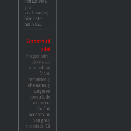
îndrăzneală
și a
zis: Doamne,
bine este
nouă să...
Apostolul
zilei
Fraților, siliți-
vă cu atât
mai mult să
faceți
temeinice și
chemarea și
alegerea
voastră, de
vreme ce,
făcând
acestea, nu
veți greși
niciodată. Că