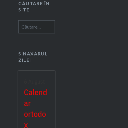
CĂUTARE ÎN
SITE
Caută
după:
SINAXARUL
ZILEI
6 August
Calend
ar
ortodo
x