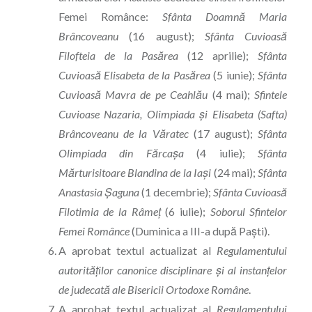
Femei Românce:
Sfânta Doamnă Maria
Brâncoveanu
(16 august);
Sfânta Cuvioasă
Filofteia de la Pasărea
(12 aprilie);
Sfânta
Cuvioasă Elisabeta de la Pasărea
(5 iunie);
Sfânta
Cuvioasă Mavra de pe Ceahlău
(4 mai);
Sfintele
Cuvioase Nazaria, Olimpiada și Elisabeta (Safta)
Brâncoveanu de la Văratec
(17 august);
Sfânta
Olimpiada din Fărcașa
(4 iulie);
Sfânta
Mărturisitoare Blandina de la Iași
(24 mai);
Sfânta
Anastasia Șaguna
(1 decembrie);
Sfânta Cuvioasă
Filotimia de la Râmeț
(6 iulie);
Soborul Sfintelor
Femei Românce
(Duminica a III-a după Paști).
A aprobat textul actualizat al
Regulamentului
autorităților canonice disciplinare și al instanțelor
de judecată ale Bisericii Ortodoxe Române
.
A aprobat textul actualizat al
Regulamentului