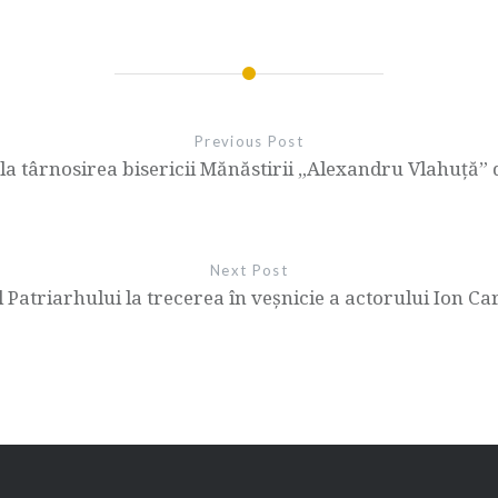
Previous Post
t la târnosirea bisericii Mănăstirii „Alexandru Vlahuță”
Next Post
 Patriarhului la trecerea în veşnicie a actorului Ion C