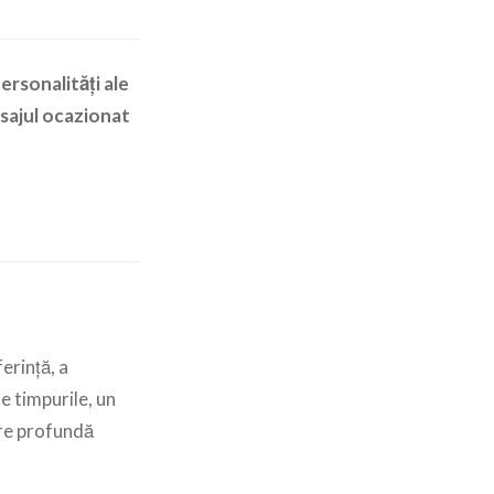
ersonalități ale
esajul ocazionat
erință, a
e timpurile, un
ire profundă