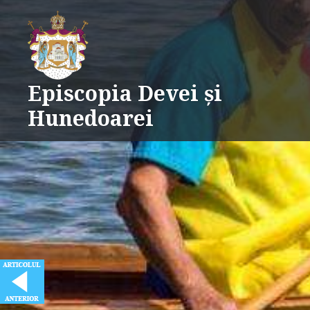
Skip
to
content
Episcopia Devei și
Hunedoarei