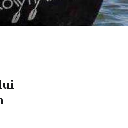
lui
n