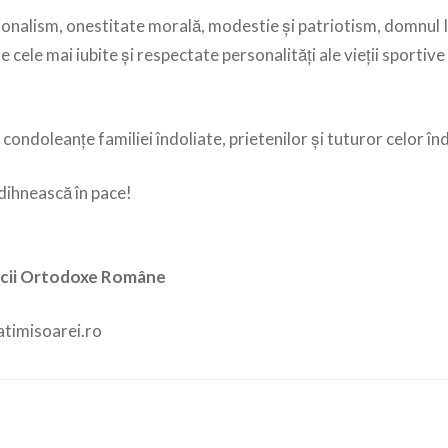
onalism, onestitate morală, modestie și patriotism, domnul 
 cele mai iubite și respectate personalități ale vieții sportiv
ondoleanțe familiei îndoliate, prietenilor și tuturor celor înd
dihnească în pace!
ricii Ortodoxe Române
atimisoarei.ro