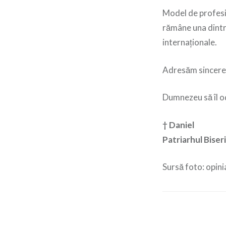
Model de profesi
rămâne una dintre
internaționale.
Adresăm sincere c
Dumnezeu să îl o
† Daniel
Patriarhul Bise
Sursă foto: opini