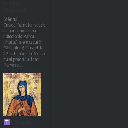
– Pârvu
Zugravul
Sfântul
Cuvios Pafnutie, vestit
iconar cunoscut cu
numele de Pârvu
„Mutul”, s-a născut în
Câmpulung Muscel, la
12 octombrie 1657, ca
fiu al preotului Ioan
Pârvescu...
) Sfânta