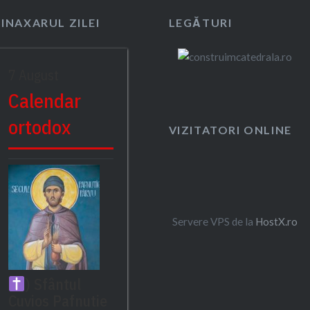
SINAXARUL ZILEI
LEGĂTURI
7 August
Calendar
ortodox
VIZITATORI ONLINE
Servere VPS de la
HostX.ro
) Sfântul
Cuvios Pafnutie