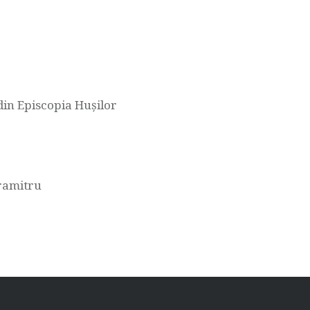
 din Episcopia Hușilor
aramitru