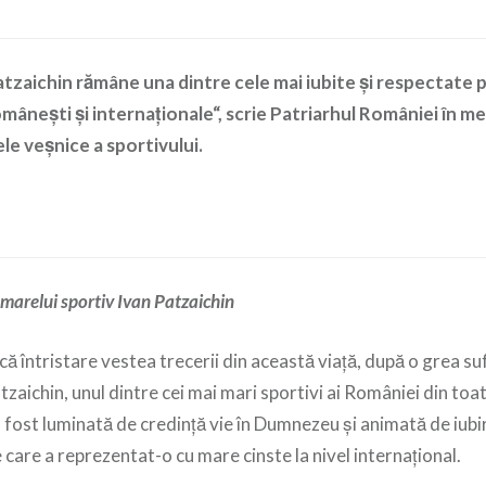
zaichin rămâne una dintre cele mai iubite și respectate p
românești și internaționale“, scrie Patriarhul României în m
ele veşnice a sportivului.
arelui sportiv Ivan Patzaichin
ă întristare vestea trecerii din această viaţă, după o grea suf
zaichin, unul dintre cei mai mari sportivi ai României din toat
a fost luminată de credință vie în Dumnezeu şi animată de iub
e care a reprezentat-o cu mare cinste la nivel internaţional.