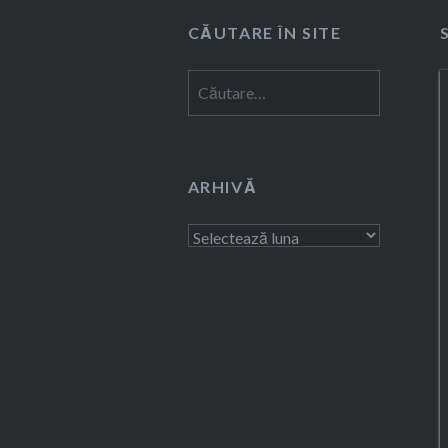
CĂUTARE ÎN SITE
Caută
după:
ARHIVĂ
Arhivă