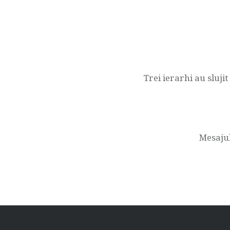
Navigare
în
articole
Trei ierarhi au sluji
Mesajul