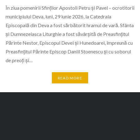
În ziua pomenirii Sfinților Apostoli Petru și Pavel – ocrotitorii
municipiului Deva, luni, 29 iunie 2026, la Catedrala
Episcopală din Deva a fost sărbătorit hramul de vară. Sfânta
și Dumnezeiasca Liturghie a fost săvârșită de Preasfințitul
Părinte Nestor, Episcopul Devei și Hunedoarei, împreună cu
Preasfințitul Părinte Episcop Daniil Stoenescu și cu soborul
de preoți și…
READ MORE