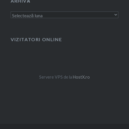
ARHIVĂ
Arhivă
VIZITATORI ONLINE
Servere VPS de la
HostX.ro