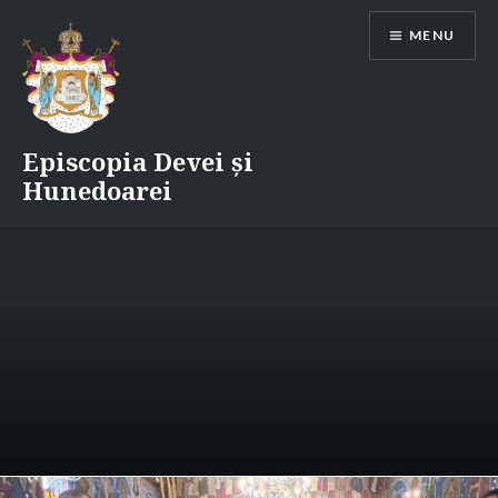
Skip
MENU
to
content
Episcopia Devei și
Hunedoarei