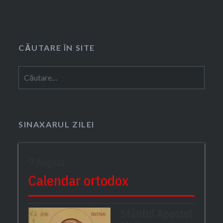
în
articole
CĂUTARE ÎN SITE
Caută
după:
SINAXARUL ZILEI
9 August
Calendar ortodox
Sfântul Apostol