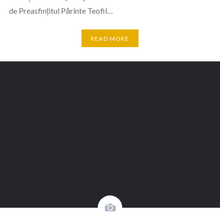
de Preasfințitul Părinte Teofil…
READ MORE