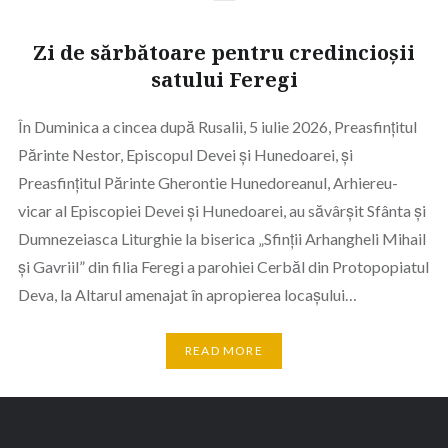
Zi de sărbătoare pentru credincioșii
satului Feregi
În Duminica a cincea după Rusalii, 5 iulie 2026, Preasfințitul
Părinte Nestor, Episcopul Devei și Hunedoarei, și
Preasfințitul Părinte Gherontie Hunedoreanul, Arhiereu-
vicar al Episcopiei Devei și Hunedoarei, au săvârșit Sfânta și
Dumnezeiasca Liturghie la biserica „Sfinții Arhangheli Mihail
și Gavriil” din filia Feregi a parohiei Cerbăl din Protopopiatul
Deva, la Altarul amenajat în apropierea locașului…
READ MORE