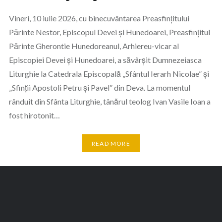
Vineri, 10 iulie 2026, cu binecuvântarea Preasfințitului
Părinte Nestor, Episcopul Devei și Hunedoarei, Preasfințitul
Părinte Gherontie Hunedoreanul, Arhiereu-vicar al
Episcopiei Devei și Hunedoarei, a săvârșit Dumnezeiasca
Liturghie la Catedrala Episcopală „Sfântul Ierarh Nicolae” și
„Sfinții Apostoli Petru și Pavel” din Deva. La momentul
rânduit din Sfânta Liturghie, tânărul teolog Ivan Vasile Ioan a
fost hirotonit…
READ MORE