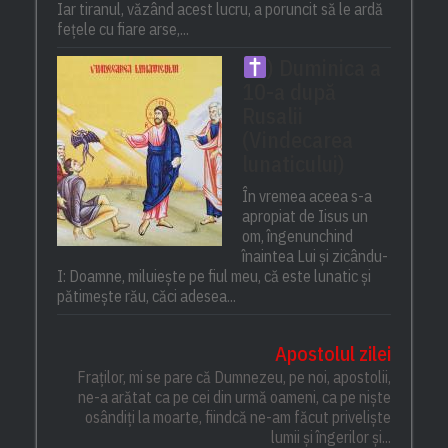
Iar tiranul, văzând acest lucru, a poruncit să le ardă
fețele cu fiare arse,...
) Duminica a
10-a după
Rusalii
(Vindecarea
lunaticului)
În vremea aceea s-a
apropiat de Iisus un
om, îngenunchind
înaintea Lui și zicându-
I: Doamne, miluiește pe fiul meu, că este lunatic și
pătimește rău, căci adesea...
Apostolul zilei
Fraților, mi se pare că Dumnezeu, pe noi, apostolii,
ne-a arătat ca pe cei din urmă oameni, ca pe niște
osândiți la moarte, fiindcă ne-am făcut priveliște
lumii și îngerilor și...