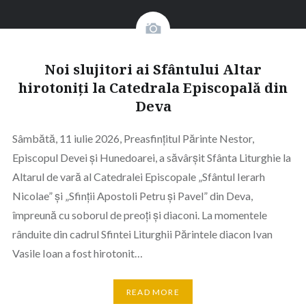
Noi slujitori ai Sfântului Altar
hirotoniți la Catedrala Episcopală din
Deva
Sâmbătă, 11 iulie 2026, Preasfințitul Părinte Nestor,
Episcopul Devei și Hunedoarei, a săvârșit Sfânta Liturghie la
Altarul de vară al Catedralei Episcopale „Sfântul Ierarh
Nicolae” și „Sfinții Apostoli Petru și Pavel” din Deva,
împreună cu soborul de preoți și diaconi. La momentele
rânduite din cadrul Sfintei Liturghii Părintele diacon Ivan
Vasile Ioan a fost hirotonit…
READ MORE