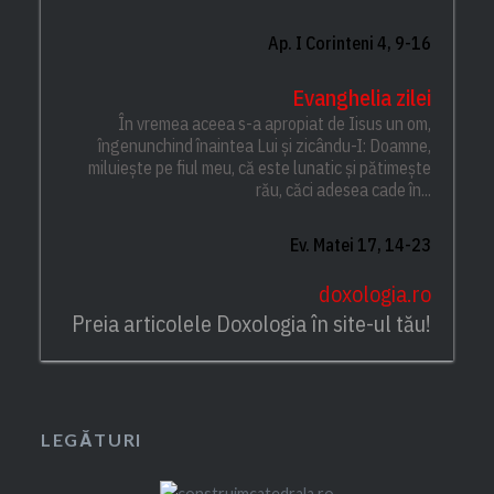
Ap. I Corinteni 4, 9-16
Evanghelia zilei
În vremea aceea s-a apropiat de Iisus un om,
îngenunchind înaintea Lui și zicându-I: Doamne,
miluiește pe fiul meu, că este lunatic și pătimește
rău, căci adesea cade în...
Ev. Matei 17, 14-23
doxologia.ro
Preia articolele Doxologia în site-ul tău!
LEGĂTURI