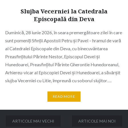
Slujba Vecerniei la Catedrala
Episcopală din Deva
Duminică, 28 iunie 2026, în seara premergătoare zilei în care
sunt pomeniți Sfinții Apostoli Petru și Pavel – hramul de vară
al Catedralei Episcopale din Deva, cu binecuvântarea
Preasfințitului Părinte Nestor, Episcopul Devei și
Hunedoarei, Preasfințitul Părinte Gherontie Hunedoreanul,
Arhiereu-vicar al Episcopiei Devei și Hunedoarei, a săvârșit
slujba Vecerniei cu Litie, împreună cu soborul slujitor….
READ MORE
Navigare
ARTICOLE MAI VECHI
ARTICOLE MAI NOI