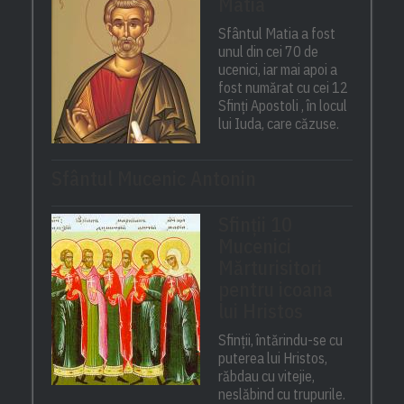
Matia
Sfântul Matia a fost
unul din cei 70 de
ucenici, iar mai apoi a
fost numărat cu cei 12
Sfinți Apostoli , în locul
lui Iuda, care căzuse.
Sfântul Mucenic Antonin
Sfinții 10
Mucenici
Mărturisitori
pentru icoana
lui Hristos
Sfinții, întărindu-se cu
puterea lui Hristos,
răbdau cu vitejie,
neslăbind cu trupurile.