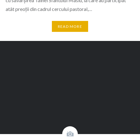
cu săvârșirea Tainei Sfântului Maslu, la care au participat
atât preoții din cadrul cercului pastoral,…
READ MORE