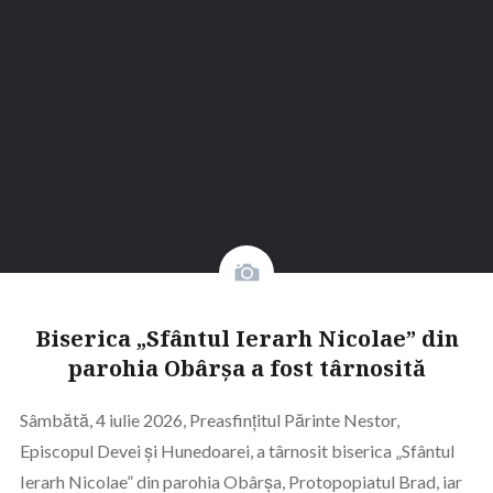
Biserica „Sfântul Ierarh Nicolae” din
parohia Obârșa a fost târnosită
Sâmbătă, 4 iulie 2026, Preasfințitul Părinte Nestor,
Episcopul Devei și Hunedoarei, a târnosit biserica „Sfântul
Ierarh Nicolae” din parohia Obârșa, Protopopiatul Brad, iar