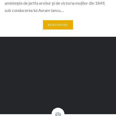
amintește de jertfa eroilor și de victoria moților din 1849,
sub conducerea lui Avram Iancu,…
READ MORE