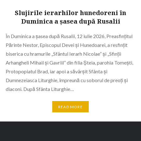
Slujirile ierarhilor hunedoreni în
Duminica a șasea după Rusalii
În Duminica a șasea după Rusalii, 12 iulie 2026, Preasfințitul
Părinte Nestor, Episcopul Devei și Hunedoarei, a resfințit
biserica cu hramurile „Sfântul Ierarh Nicolae” și „Sfinții
Arhangheli Mihail și Gavriil” din filia Șteia, parohia Tomești,
Protopopiatul Brad, iar apoi a săvârșit Sfânta și
Dumnezeiasca Liturghie, împreună cu soborul de preoți și
diaconi. După Sfânta Liturghie…
READ MORE