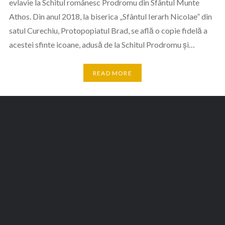
evlavie la Schitul românesc Prodromu din Sfântul Munte
Athos. Din anul 2018, la biserica „Sfântul Ierarh Nicolae” din
satul Curechiu, Protopopiatul Brad, se află o copie fidelă a
acestei sfinte icoane, adusă de la Schitul Prodromu și…
READ MORE