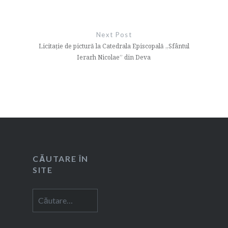
Next Post
Licitație de pictură la Catedrala Episcopală „Sfântul
Ierarh Nicolae” din Deva
CĂUTARE ÎN
SITE
Caută
după: