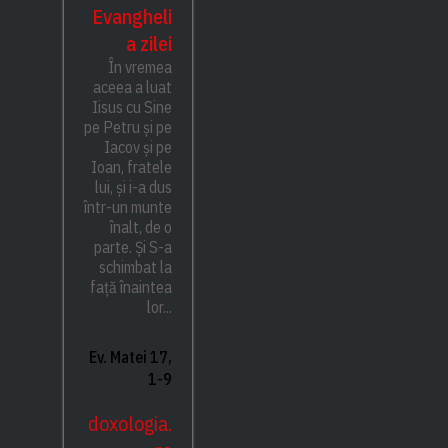
Evangheli
a zilei
În vremea
aceea a luat
Iisus cu Sine
pe Petru și pe
Iacov și pe
Ioan, fratele
lui, și i-a dus
într-un munte
înalt, de o
parte. Și S-a
schimbat la
față înaintea
lor...
Ev. Matei 17,
1-9
doxologia.