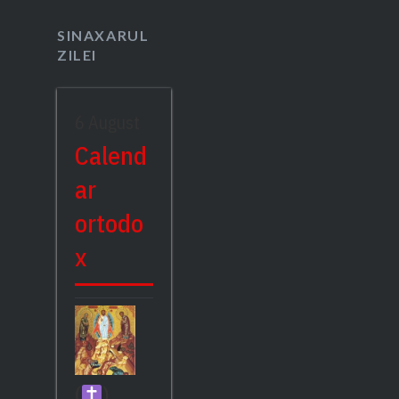
SINAXARUL
ZILEI
6 August
Calend
ar
ortodo
x
(
)