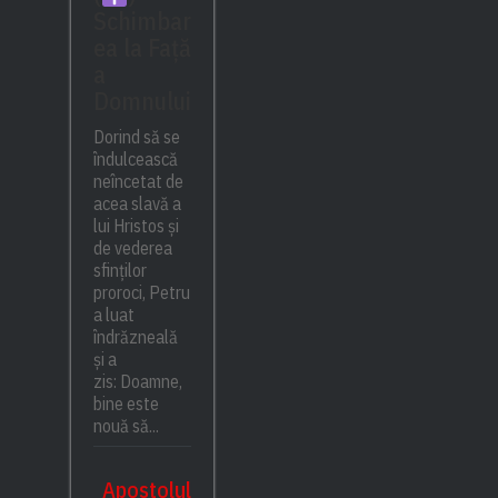
Schimbar
ea la Față
a
Domnului
Dorind să se
îndulcească
neîncetat de
acea slavă a
lui Hristos și
de vederea
sfinților
proroci, Petru
a luat
îndrăzneală
și a
zis: Doamne,
bine este
nouă să...
Apostolul