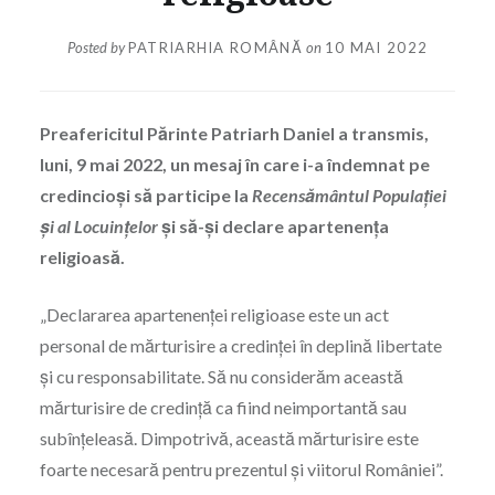
Posted by
PATRIARHIA ROMÂNĂ
on
10 MAI 2022
Preafericitul Părinte Patriarh Daniel a transmis,
luni, 9 mai 2022, un mesaj în care i-a îndemnat pe
credincioși să participe la
Recensământul Populaţiei
şi al Locuinţelor
şi să-şi declare apartenența
religioasă.
„Declararea apartenenței religioase este un act
personal de mărturisire a credinței în deplină libertate
și cu responsabilitate. Să nu considerăm această
mărturisire de credință ca fiind neimportantă sau
subînțeleasă. Dimpotrivă, această mărturisire este
foarte necesară pentru prezentul și viitorul României”.