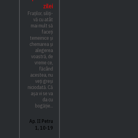
zilei
Fraților, siliți-
vă cu atât
mai mult să
faceți
temeinice și
chemarea și
alegerea
voastră, de
vreme ce,
făcând
acestea, nu
veți greși
niciodată. Că
așa vi se va
da cu
bogăție...
Ap. II Petru
1, 10-19