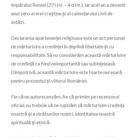
împăratul Romei (27 î.Hr. – 4 d.Hr.), iar acel an a devenit
anul zero al erei creștine și al calendarului civil de
astăzi.
Declararea apartenenței religioase este un act personal
de mărturisire a credinței în deplină libertate și cu
responsabilitate. Să nu considerăm această mărturisire
de credință ca fiind neimportantă sau subînțeleasă.
Dimpotrivă, această mărturisire este foarte necesară
pentru prezentul și viitorul României.
Fie că ne autorecenzăm, fie că primim pe recenzorul
oficial, nu trebuie să ne rușinăm să mărturisim credința
noastră și a străbunilor noștri, identitatea noastră
spirituală și etnică.