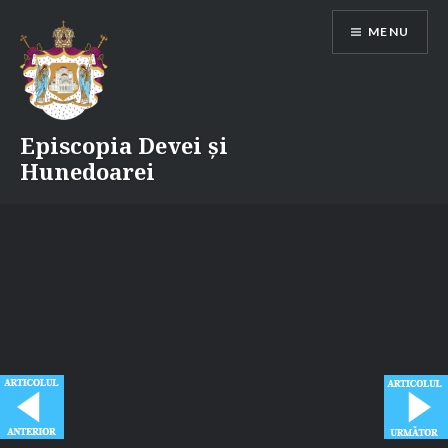
Skip
MENU
to
content
Episcopia Devei și
Hunedoarei