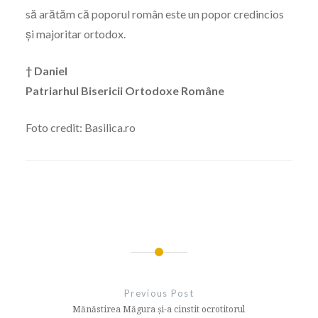
să arătăm că poporul român este un popor credincios
și majoritar ortodox.
† Daniel
Patriarhul Bisericii Ortodoxe Române
Foto credit: Basilica.ro
Navigare
în
Previous Post
articole
Mănăstirea Măgura și-a cinstit ocrotitorul