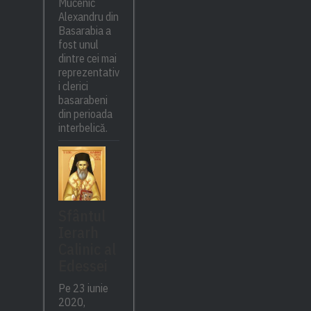
Mucenic
Alexandru din
Basarabia a
fost unul
dintre cei mai
reprezentativ
i clerici
basarabeni
din perioada
interbelică.
Sfântul
Ierarh
Calinic al
Edessei
Pe 23 iunie
2020,