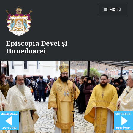
Skip
MENU
to
content
Episcopia Devei și
Hunedoarei