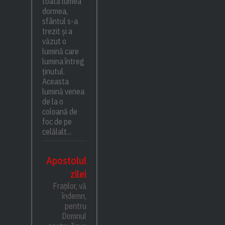
toată lumea
dormea,
sfântul s-a
trezit și a
văzut o
lumină care
lumina întreg
ținutul.
Aceasta
lumină venea
de la o
coloană de
foc de pe
celălalt...
Apostolul
zilei
Fraților, vă
îndemn,
pentru
Domnul