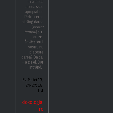
În vremea
aceea s-au
apropiat de
Petru cei ce
strâng darea
(
pentru
templu
) și i-
au zis:
Învățătorul
vostru nu
plătește
darea? Ba da!
– a zis el. Dar
intrând...
Ev. Matei 17,
24-27; 18,
1-4
doxologia.
ro