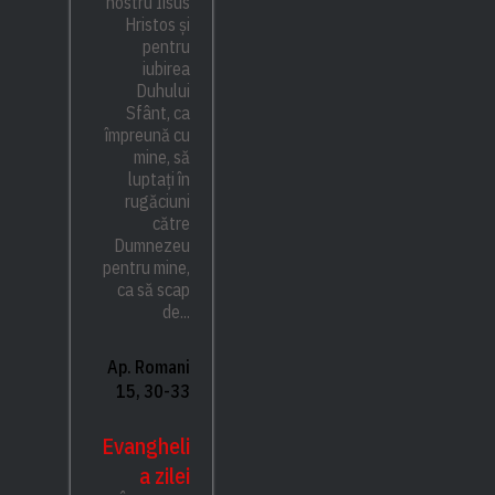
nostru Iisus
Hristos și
pentru
iubirea
Duhului
Sfânt, ca
împreună cu
mine, să
luptați în
rugăciuni
către
Dumnezeu
pentru mine,
ca să scap
de...
Ap. Romani
15, 30-33
Evangheli
a zilei