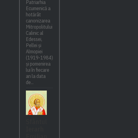
Patriarhia
Ecumenică a
hotărât
canonizarea
Mitropolitului
Calinic al
Edessei,
Pellei și
Almopiei
(1919-1984)
și pomenirea
lui în fiecare
an la data
de...
Sfântul
Ierarh
Emilian