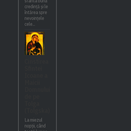
sfânta bună
credință și le
întărea spre
nevoințele
cele...
Cinstirea
Sfintei
Icoane a
Maicii
Domnului
de pe
Tolga
(Tolgska)
La miezul
nopții, când