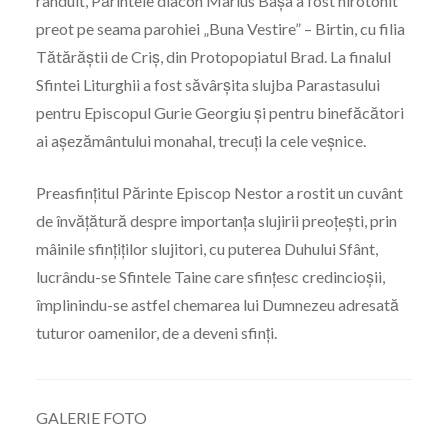
rânduit, Părintele diacon Marius Bașa a fost hirotonit
preot pe seama parohiei „Buna Vestire” – Birtin, cu filia
Tătărăștii de Criș, din Protopopiatul Brad. La finalul
Sfintei Liturghii a fost săvârșita slujba Parastasului
pentru Episcopul Gurie Georgiu și pentru binefăcători
ai așezământului monahal, trecuți la cele veșnice.
Preasfințitul Părinte Episcop Nestor a rostit un cuvânt
de învățătură despre importanța slujirii preoțești, prin
mâinile sfințiților slujitori, cu puterea Duhului Sfânt,
lucrându-se Sfintele Taine care sfințesc credincioșii,
împlinindu-se astfel chemarea lui Dumnezeu adresată
tuturor oamenilor, de a deveni sfinți.
GALERIE FOTO