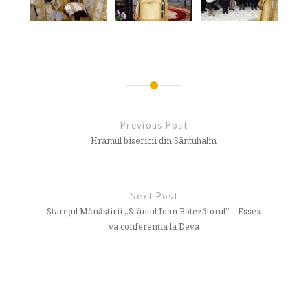
Navigare
în
Previous Post
articole
Hramul bisericii din Sântuhalm
Next Post
Starețul Mănăstirii „Sfântul Ioan Botezătorul” – Essex
va conferenția la Deva