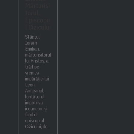
Mărturisi
torul,
Episcopu
l Cizicului
Sfântul
Ierarh
Emilian,
mărturisitorul
lui Hristos, a
trăit pe
vremea
împărăției lui
Leon
Armeanul,
luptătorul
împotriva
icoanelor, și
fiind el
episcop al
Cizicului, de...