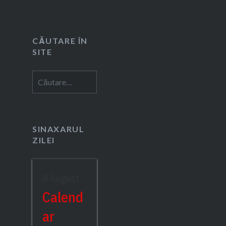
CĂUTARE ÎN
SITE
Caută
după:
SINAXARUL
ZILEI
8 August
Calend
ar