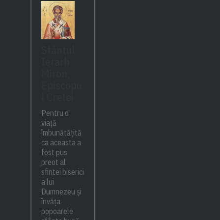
Sfântul
Ierarh
Miron,
Episcopu
l Cretei
Pentru o
viață
îmbunătățită
ca aceasta a
fost pus
preot al
sfintei biserici
a lui
Dumnezeu și
învăța
popoarele