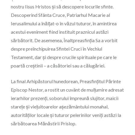
nostru Iisus Hristos și să descopere locurile sfinte.
Descoperind Sfânta Cruce, Patriarhul Macarie al
Ierusalimului a înălțat-o în văzul tuturor, în amintirea
acestui eveniment fiind instituit praznicul astăzi
sărbătorit. De asemenea, Înaltpreasfinția Sa a vorbit
despre preînchipuirea Sfintei Cruci în Vechiul
Testament, dar și despre crucile spirituale pe care le
poartă creștinii – a căsătoriei sau a călugăriei.
La final Arhipăstorul hunedorean, Preasfințitul Părinte
Episcop Nestor, a rostit un cuvânt de mulțumire adresat
ierarhilor prezenți, soborului împreună slujitor, maicii
starețe și viețuitoarelor așezământului monahal,
autorităților locale și tuturor pelerinilor veniți astăzi la
sărbătoarea Mănăstirii Prislop.