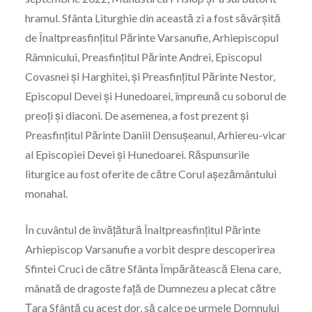
hramul. Sfânta Liturghie din această zi a fost săvârșită
de Înaltpreasfințitul Părinte Varsanufie, Arhiepiscopul
Râmnicului, Preasfințitul Părinte Andrei, Episcopul
Covasnei și Harghitei, și Preasfințitul Părinte Nestor,
Episcopul Devei și Hunedoarei, împreună cu soborul de
preoți și diaconi. De asemenea, a fost prezent și
Preasfințitul Părinte Daniil Densușeanul, Arhiereu-vicar
al Episcopiei Devei și Hunedoarei. Răspunsurile
liturgice au fost oferite de către Corul așezământului
monahal.
În cuvântul de învățătură Înaltpreasfințitul Părinte
Arhiepiscop Varsanufie a vorbit despre descoperirea
Sfintei Cruci de către Sfânta Împărătească Elena care,
mânată de dragoste față de Dumnezeu a plecat către
Țara Sfântă cu acest dor, să calce pe urmele Domnului