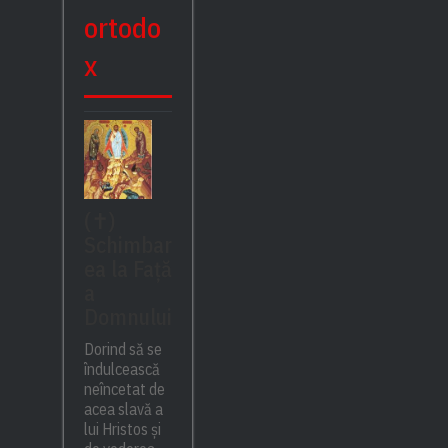
ortodo
x
(✝)
Schimbar
ea la Față
a
Domnului
Dorind să se
îndulcească
neîncetat de
acea slavă a
lui Hristos și