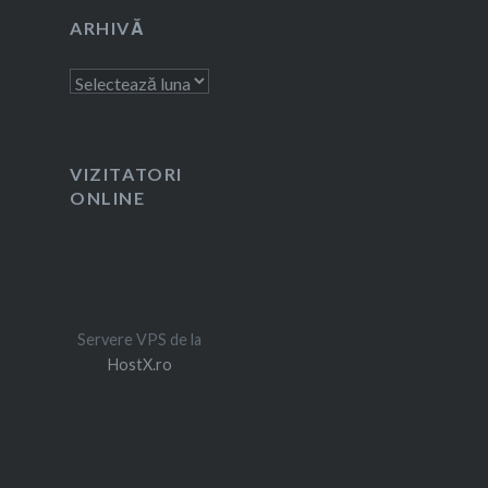
ARHIVĂ
Arhivă
VIZITATORI
ONLINE
Servere VPS de la
HostX.ro