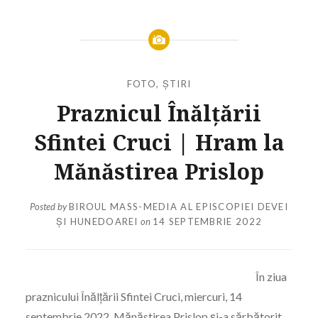
FOTO
,
ȘTIRI
Praznicul Înălțării
Sfintei Cruci | Hram la
Mănăstirea Prislop
Posted by
BIROUL MASS-MEDIA AL EPISCOPIEI DEVEI
ȘI HUNEDOAREI
on
14 SEPTEMBRIE 2022
În ziua
praznicului Înălțării Sfintei Cruci, miercuri, 14
septembrie 2022, Mănăstirea Prislop și-a sărbătorit