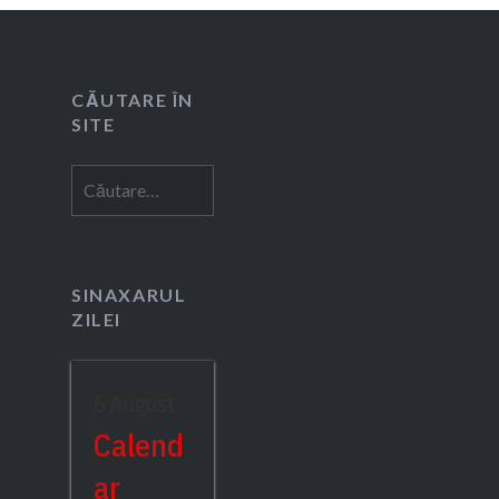
CĂUTARE ÎN
SITE
Caută
după:
SINAXARUL
ZILEI
6 August
Calend
ar