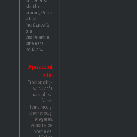
de vederea
sfinților
proroci, Petru
a luat
îndrăzneală
și a
zis: Doamne,
bine este
nouă să...
Apostolul
zilei
Fraților, siliți-
vă cu atât
mai mult să
faceți
temeinice și
chemarea și
alegerea
voastră, de
vreme ce,