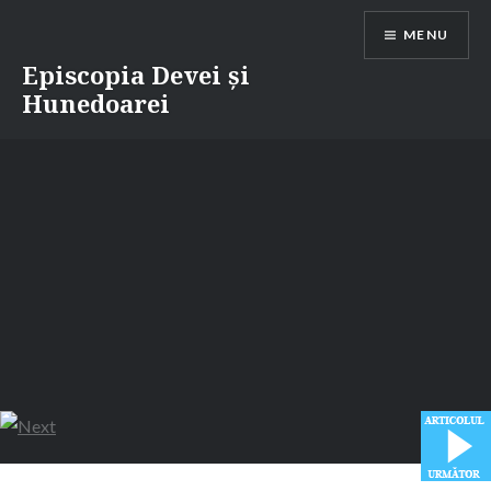
Skip
MENU
to
content
Episcopia Devei și
Hunedoarei