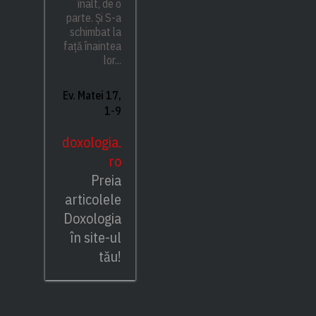
înalt, de o
parte. Și S-a
schimbat la
față înaintea
lor...
Ev. Matei 17,
1-9
doxologia.
ro
Preia
articolele
Doxologia
în site-ul
tău!