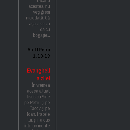
făcând
acestea, nu
veți greși
niciodată. Că
așa vi se va
da cu
bogăție...
Ap. II Petru
1, 10-19
Evangheli
a zilei
În vremea
aceea a luat
Iisus cu Sine
pe Petru și pe
Iacov și pe
Ioan, fratele
lui, și i-a dus
într-un munte