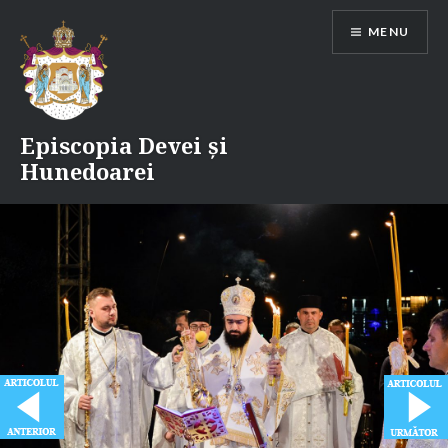
Skip
MENU
to
content
Episcopia Devei și
Hunedoarei