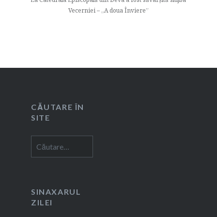
Vecerniei – „A doua Înviere”
CĂUTARE ÎN
SITE
Caută
după:
SINAXARUL
ZILEI