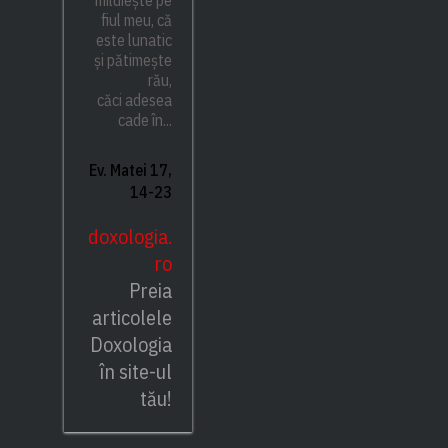
fiul meu, că
este lunatic
și pătimește
rău,
căci adesea
cade în...
Ev. Matei 17,
14-23
doxologia.
ro
Preia
articolele
Doxologia
în site-ul
tău!