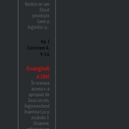
fiindcă ne-am
făcut
priveliște
lumii și
îngerilor și...
Ap. I
Corinteni 4,
9-16
Evangheli
a zilei
În vremea
aceea s-a
apropiat de
Iisus un om,
îngenunchind
înaintea Lui și
zicându-I:
Doamne,
miluiește pe