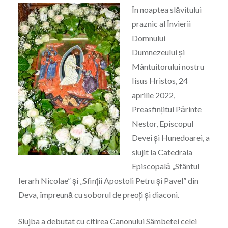
În noaptea slăvitului
praznic al Învierii
Domnului
Dumnezeului și
Mântuitorului nostru
Iisus Hristos, 24
aprilie 2022,
Preasfințitul Părinte
Nestor, Episcopul
Devei și Hunedoarei, a
slujit la Catedrala
Episcopală „Sfântul
Ierarh Nicolae” și „Sfinții Apostoli Petru și Pavel” din
Deva, împreună cu soborul de preoți și diaconi.
Slujba a debutat cu citirea Canonului Sâmbetei celei