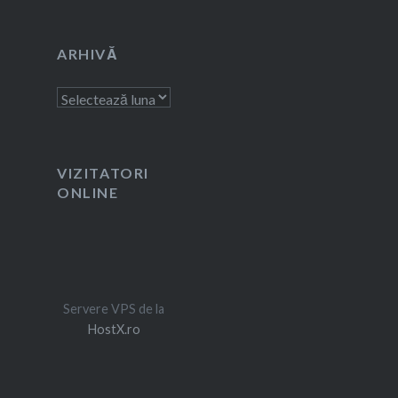
ARHIVĂ
Arhivă
VIZITATORI
ONLINE
Servere VPS de la
HostX.ro