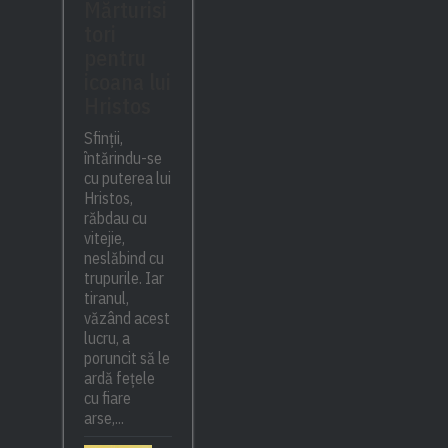
Mărturisi
tori
pentru
icoana lui
Hristos
Sfinții,
întărindu-se
cu puterea lui
Hristos,
răbdau cu
vitejie,
neslăbind cu
trupurile. Iar
tiranul,
văzând acest
lucru, a
poruncit să le
ardă fețele
cu fiare
arse,...