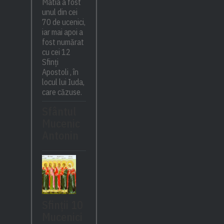
Matia a fost
unul din cei
70 de ucenici,
iar mai apoi a
fost numărat
cu cei 12
Sfinți
Apostoli , în
locul lui Iuda,
care căzuse.
Sfântul
Mucenic
Antonin
Sfinții 10
Mucenici