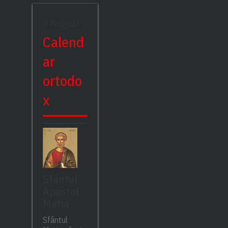
9 August
Calend
ar
ortodo
x
Sfântul
Apostol
Matia
Sfântul