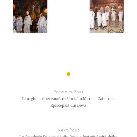
Navigare
în
Previous Post
articole
Liturghie arhierească în Sâmbăta Mare la Catedrala
Episcopală din Deva
Next Post
La Catedrala Episcopală din Deva a fost săvârșită slujba