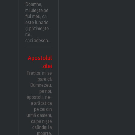
Doamne,
miluiește pe
fiul meu, că
este lunatic
și pătimește
rău,
căci adesea...
Apostolul
zilei
Fraților, mi se
pare că
Dumnezeu,
pe noi,
apostolii, ne-
a arătat ca
pe cei din
urmă oameni,
ca pe niște
osândiți la
moarte,