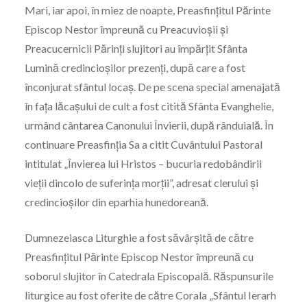
Mari, iar apoi, în miez de noapte, Preasfințitul Părinte
Episcop Nestor împreună cu Preacuvioșii și
Preacucernicii Părinți slujitori au împărțit Sfânta
Lumină credincioșilor prezenți, după care a fost
înconjurat sfântul locaș. De pe scena special amenajată
în fața lăcașului de cult a fost citită Sfânta Evanghelie,
urmând cântarea Canonului Învierii, după rânduială. În
continuare Preasfinția Sa a citit Cuvântului Pastoral
intitulat „Învierea lui Hristos – bucuria redobândirii
vieții dincolo de suferința morții”, adresat clerului și
credincioșilor din eparhia hunedoreană.
Dumnezeiasca Liturghie a fost săvârșită de către
Preasfințitul Părinte Episcop Nestor împreună cu
soborul slujitor în Catedrala Episcopală. Răspunsurile
liturgice au fost oferite de către Corala „Sfântul Ierarh