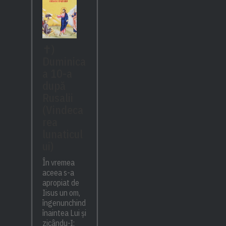
✝)
Duminica
a 10-a
după
Rusalii
(Vindeca
rea
lunaticul
ui)
În vremea
aceea s-a
apropiat de
Iisus un om,
îngenunchind
înaintea Lui și
zicându-I: