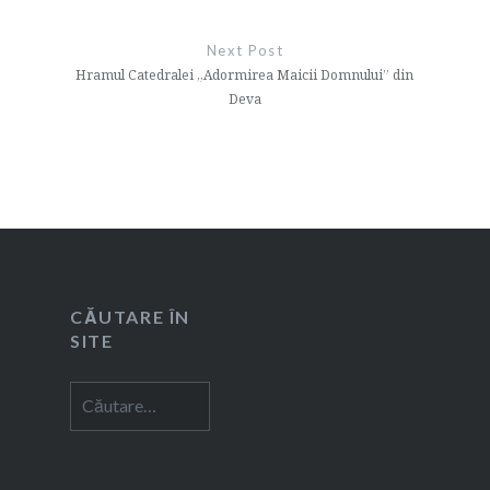
Next Post
Hramul Catedralei „Adormirea Maicii Domnului” din
Deva
CĂUTARE ÎN
SITE
Caută
după: