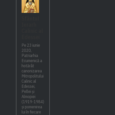
Sfântul
Ierarh
Calinic al
Edessei
Pe 23 iunie
2020,
Patriarhia
Ecumenică a
hotărât
canonizarea
Mitropolitului
Calinic al
Edessei,
Pellei și
Almopiei
(1919-1984)
și pomenirea
lui în fiecare