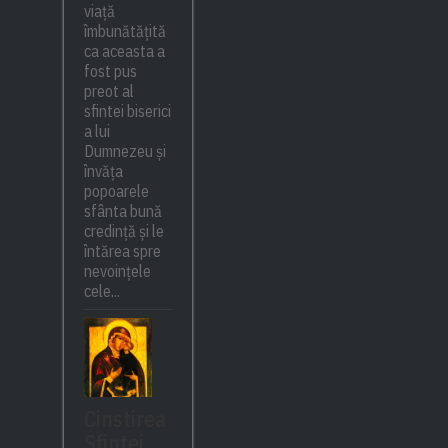
viață
îmbunătățită
ca aceasta a
fost pus
preot al
sfintei biserici
a lui
Dumnezeu și
învăța
popoarele
sfânta bună
credință și le
întărea spre
nevoințele
cele...
Cinstirea
Sfintei