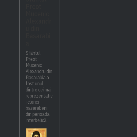
Preot
Mucenic
Alexandr
u din
Basarabi
a
Sfântul
Preot
Mucenic
Alexandru din
Basarabia a
fost unul
dintre cei mai
reprezentativ
i clerici
basarabeni
din perioada
interbelică.