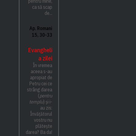
pentru mine,
ca să scap
de...
Ap. Romani
15, 30-33
Evangheli
a zilei
În vremea
aceea s-au
apropiat de
Petru cei ce
strâng darea
(
pentru
templu
) și i-
au zis:
Învățătorul
vostru nu
plătește
darea? Ba da!