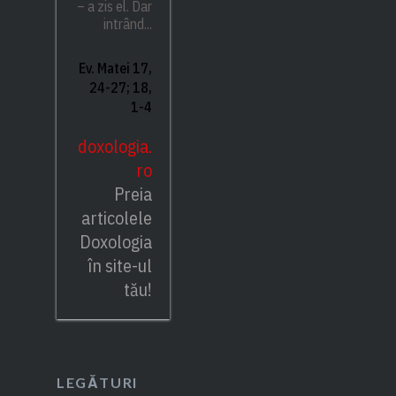
– a zis el. Dar
intrând...
Ev. Matei 17,
24-27; 18,
1-4
doxologia.
ro
Preia
articolele
Doxologia
în site-ul
tău!
LEGĂTURI