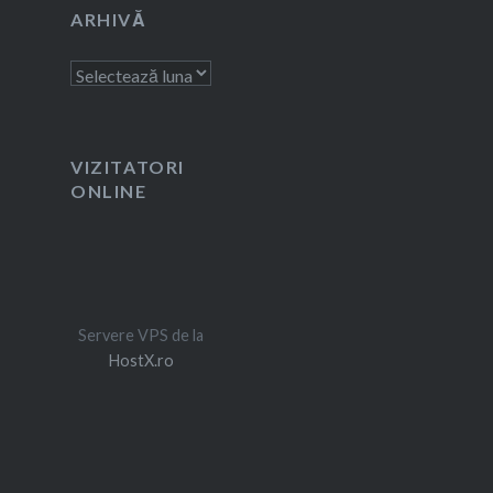
ARHIVĂ
Arhivă
VIZITATORI
ONLINE
Servere VPS de la
HostX.ro