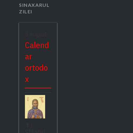
SINAXARUL
ZILEI
8 August
Calend
ar
ortodo
x
✝)
Sfântul