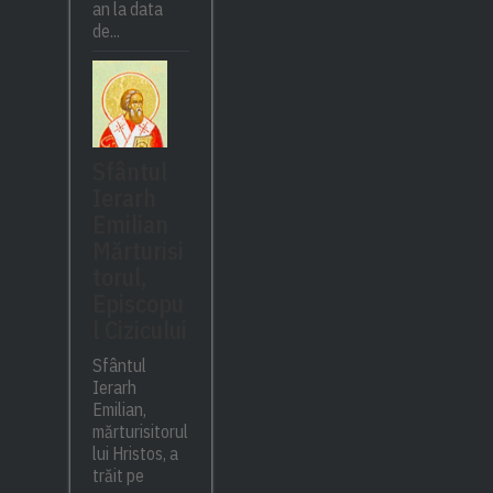
an la data
de...
Sfântul
Ierarh
Emilian
Mărturisi
torul,
Episcopu
l Cizicului
Sfântul
Ierarh
Emilian,
mărturisitorul
lui Hristos, a
trăit pe