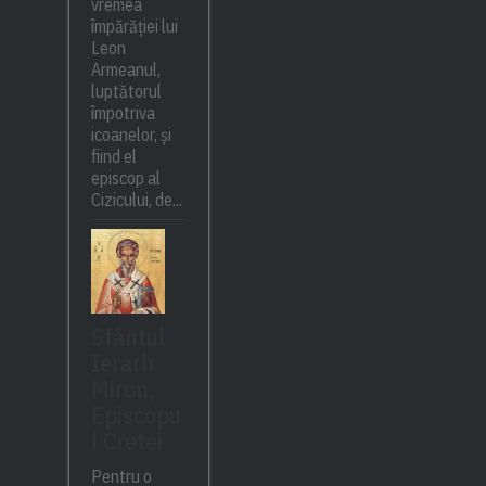
vremea
împărăției lui
Leon
Armeanul,
luptătorul
împotriva
icoanelor, și
fiind el
episcop al
Cizicului, de...
Sfântul
Ierarh
Miron,
Episcopu
l Cretei
Pentru o