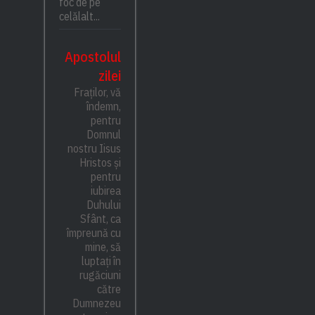
foc de pe
celălalt...
Apostolul
zilei
Fraților, vă
îndemn,
pentru
Domnul
nostru Iisus
Hristos și
pentru
iubirea
Duhului
Sfânt, ca
împreună cu
mine, să
luptați în
rugăciuni
către
Dumnezeu