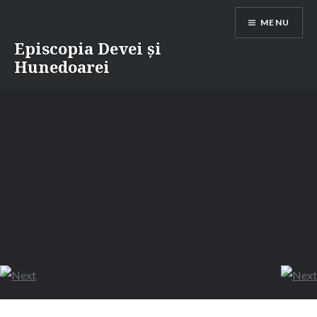
Skip
MENU
to
content
Episcopia Devei și
Hunedoarei