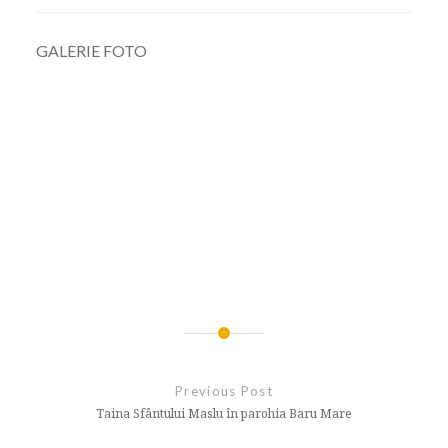
GALERIE FOTO
Navigare
în
Previous Post
articole
Taina Sfântului Maslu în parohia Baru Mare