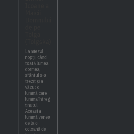
Icoane a
Maicii
Domnului
de pe
Tolga
(Tolgska)
La miezul
nopții, când
toată lumea
dormea,
sfântul s-a
trezit și a
văzut o
lumină care
lumina întreg
ținutul.
Aceasta
lumină venea
de la o
coloană de