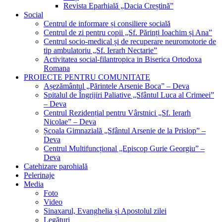
Revista Eparhială „Dacia Creștină”
Social
Centrul de informare și consiliere socială
Centrul de zi pentru copii „Sf. Părinți Ioachim și Ana”
Centrul socio-medical și de recuperare neuromotorie de
tip ambulatoriu „Sf. Ierarh Nectarie”
Activitatea social-filantropica in Biserica Ortodoxa
Romana
PROIECTE PENTRU COMUNITATE
Așezământul „Părintele Arsenie Boca” – Deva
Spitalul de Îngrijiri Paliative „Sfântul Luca al Crimeei”
– Deva
Centrul Rezidențial pentru Vârstnici „Sf. Ierarh
Nicolae” – Deva
Școala Gimnazială „Sfântul Arsenie de la Prislop” –
Deva
Centrul Multifuncțional „Episcop Gurie Georgiu” –
Deva
Catehizare parohială
Pelerinaje
Media
Foto
Video
Sinaxarul, Evanghelia și Apostolul zilei
Legături