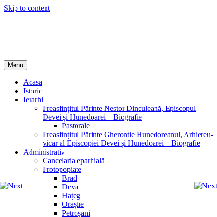
Skip to content
Episcopia Devei și Hunedoarei
Menu
Acasa
Istoric
Ierarhi
Preasfințitul Părinte Nestor Dinculeană, Episcopul
Devei și Hunedoarei – Biografie
Pastorale
Preasfințitul Părinte Gherontie Hunedoreanul, Arhiereu-
vicar al Episcopiei Devei și Hunedoarei – Biografie
Administrativ
Cancelaria eparhială
Protopopiate
Brad
Deva
Hațeg
Orăștie
Petroșani