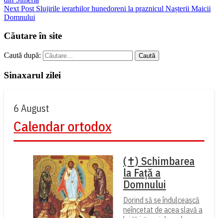
Next Post
Slujirile ierarhilor hunedoreni la praznicul Nașterii Maicii
Domnului
Căutare în site
Caută după:
Sinaxarul zilei
6 August
Calendar ortodox
(✝) Schimbarea
la Față a
Domnului
Dorind să se îndulcească
neîncetat de acea slavă a