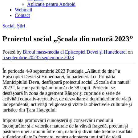
Aplicație pentru Android
Webmail
Contact
Social
,
Știri
Proiectul social „Școala din natură 2023”
Posted by
Biroul mass-media al Episcopiei Devei și Hunedoarei
on
5 septembrie 2023
5 septembrie 2023
În perioada 4-9 septembrie 2023 Fundația „Alături de tine” a
Episcopiei Devei și Hunedoarei, în parteneriat cu Primăria
Municipiului Deva, desfășoară proiectul social „Școala din natură
2023”, la care participă un număr de 38 copii. Proiectul se
desfășoară în zona de agrement Râușor și cuprinde o serie de
activități educativ-recreative, de dezvoltare a deprinderilor de viață
independentă, activități religioase și vizite la obiectivele culturale și
turistice din Țara Hațegului.
Importanța promovării cunoașterii și conservării mediului
înconjurător și a valorilor naturale de la vârstă fragedă, precum și
păstrarea unei armonii între om, natură și divinitate trebuie insuflată
sufletelor aflate în formare, pentru adoptarea unui stil de viață