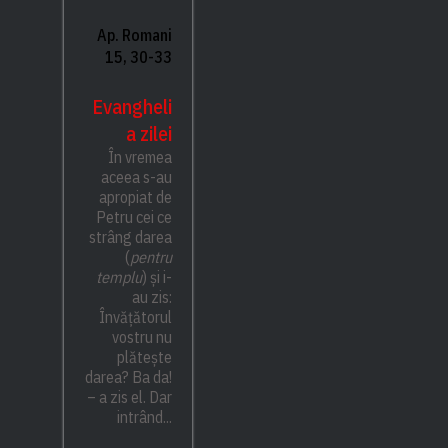
Ap. Romani
15, 30-33
Evangheli
a zilei
În vremea
aceea s-au
apropiat de
Petru cei ce
strâng darea
(
pentru
templu
) și i-
au zis:
Învățătorul
vostru nu
plătește
darea? Ba da!
– a zis el. Dar
intrând...