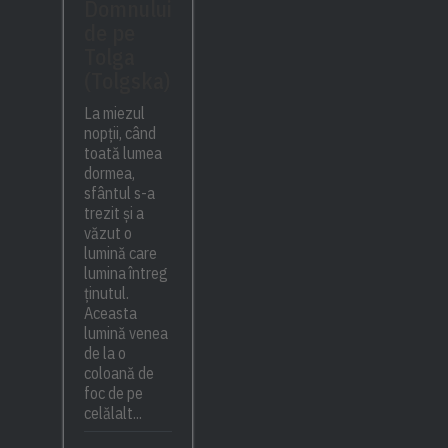
Domnului
de pe
Tolga
(Tolgska)
La miezul
nopții, când
toată lumea
dormea,
sfântul s-a
trezit și a
văzut o
lumină care
lumina întreg
ținutul.
Aceasta
lumină venea
de la o
coloană de
foc de pe
celălalt...