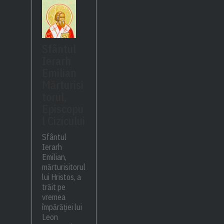
Sfântul
Ierarh
Emilian
Mărturisi
torul,
Episcopu
l Cizicului
Sfântul
Ierarh
Emilian,
mărturisitorul
lui Hristos, a
trăit pe
vremea
împărăției lui
Leon