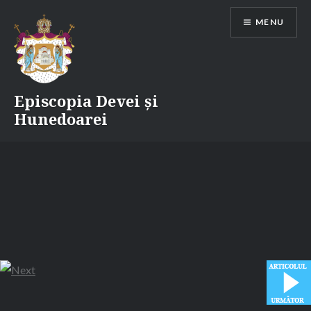
Skip
MENU
to
content
Episcopia Devei și
Hunedoarei