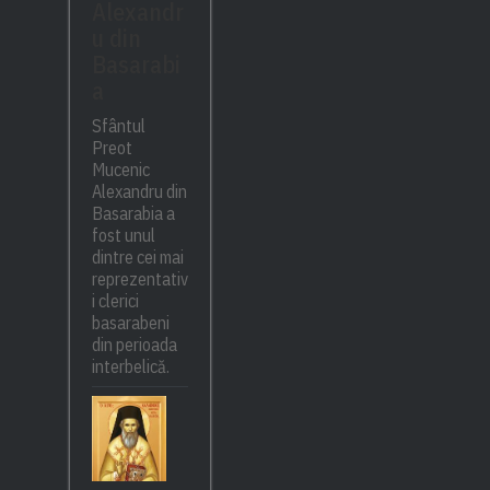
Alexandr
u din
Basarabi
a
Sfântul
Preot
Mucenic
Alexandru din
Basarabia a
fost unul
dintre cei mai
reprezentativ
i clerici
basarabeni
din perioada
interbelică.