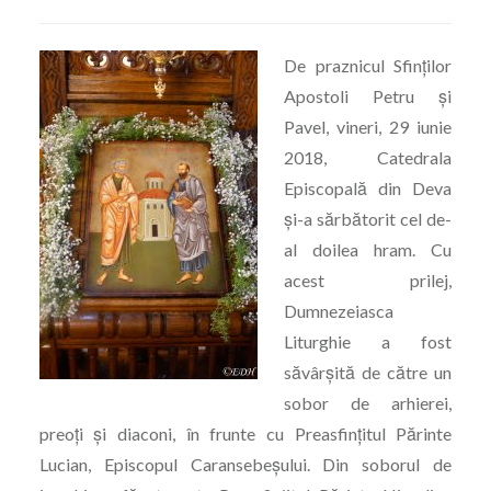
De praznicul Sfinților
Apostoli Petru și
Pavel, vineri, 29 iunie
2018, Catedrala
Episcopală din Deva
și-a sărbătorit cel de-
al doilea hram. Cu
acest prilej,
Dumnezeiasca
Liturghie a fost
săvârșită de către un
sobor de arhierei,
preoți și diaconi, în frunte cu Preasfințitul Părinte
Lucian, Episcopul Caransebeșului. Din soborul de