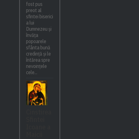
fost pus
preot al
sfintei biserici
a lui
Dumnezeu și
învăța
popoarele
sfânta bună
credință și le
întărea spre
nevoințele
cele...
Cinstirea
Sfintei
Icoane a
Maicii