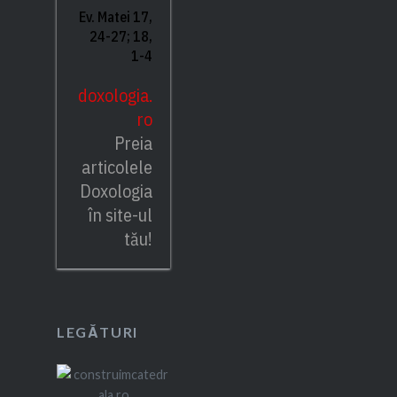
Ev. Matei 17,
24-27; 18,
1-4
doxologia.
ro
Preia
articolele
Doxologia
în site-ul
tău!
LEGĂTURI