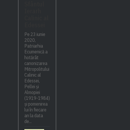
Sfântul
Ierarh
Calinic al
Edessei
Pe 23 iunie
2020,
Patriarhia
Ecumenică a
hotărât
canonizarea
Mitropolitului
Calinic al
Edessei,
Pellei și
Almopiei
(1919-1984)
și pomenirea
lui în fiecare
an la data
de...