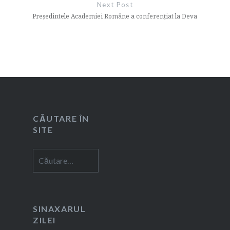
Next Post
Președintele Academiei Române a conferențiat la Deva
CĂUTARE ÎN
SITE
Caută
după:
SINAXARUL
ZILEI