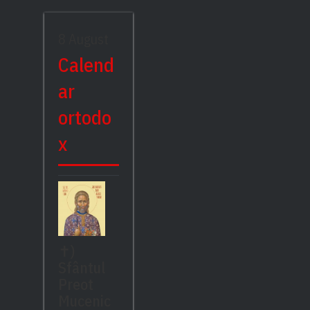
8 August
Calend
ar
ortodo
x
✝)
Sfântul
Preot
Mucenic