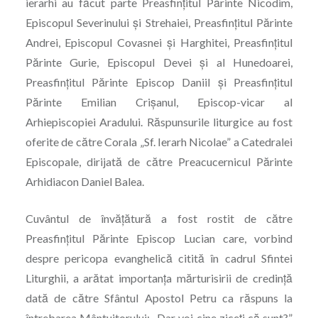
ierarhi au făcut parte Preasfințitul Părinte Nicodim,
Episcopul Severinului și Strehaiei, Preasfințitul Părinte
Andrei, Episcopul Covasnei și Harghitei, Preasfințitul
Părinte Gurie, Episcopul Devei și al Hunedoarei,
Preasfințitul Părinte Episcop Daniil și Preasfințitul
Părinte Emilian Crișanul, Episcop-vicar al
Arhiepiscopiei Aradului. Răspunsurile liturgice au fost
oferite de către Corala „Sf. Ierarh Nicolae” a Catedralei
Episcopale, dirijată de către Preacucernicul Părinte
Arhidiacon Daniel Balea.
Cuvântul de învățătură a fost rostit de către
Preasfințitul Părinte Episcop Lucian care, vorbind
despre pericopa evanghelică citită în cadrul Sfintei
Liturghii, a arătat importanța mărturisirii de credință
dată de către Sfântul Apostol Petru ca răspuns la
întrebarea Mântuitorului: „Dar voi cine ziceți că sunt?”