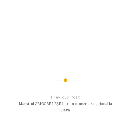
Navigare
în
Previous Post
articole
Maestrul GRIGORE LEȘE într-un concert excepțional la
Deva