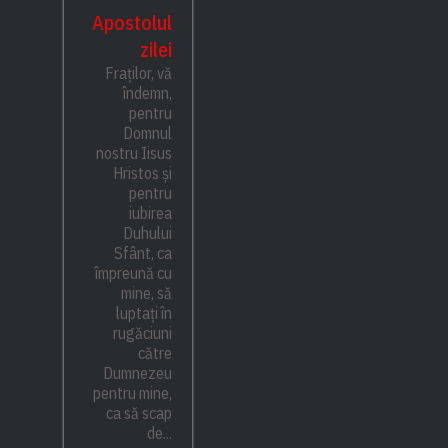
Apostolul
zilei
Fraților, vă
îndemn,
pentru
Domnul
nostru Iisus
Hristos și
pentru
iubirea
Duhului
Sfânt, ca
împreună cu
mine, să
luptați în
rugăciuni
către
Dumnezeu
pentru mine,
ca să scap
de...