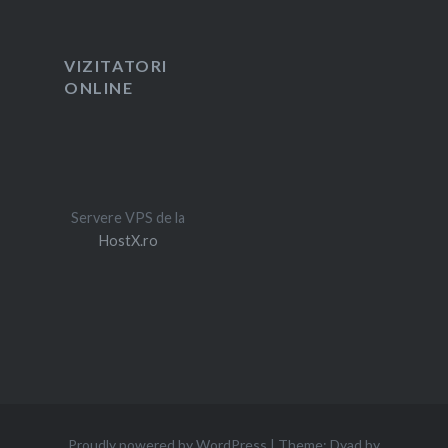
VIZITATORI
ONLINE
Servere VPS de la
HostX.ro
Proudly powered by WordPress
|
Theme: Dyad by