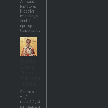
Armeanul,
luptătorul
împotriva
icoanelor, și
fiind el
episcop al
Cizicului, de...
Sfântul
Ierarh
Miron,
Episcopu
l Cretei
Pentru o
viață
îmbunătățită
ca aceasta a