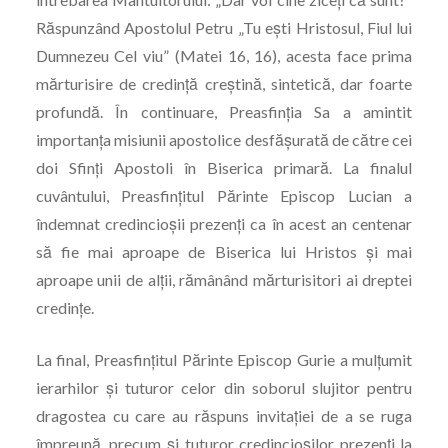
Răspunzând Apostolul Petru „Tu eşti Hristosul, Fiul lui
Dumnezeu Cel viu” (Matei 16, 16), acesta face prima
mărturisire de credință creștină, sintetică, dar foarte
profundă. În continuare, Preasfinția Sa a amintit
importanța misiunii apostolice desfășurată de către cei
doi Sfinți Apostoli în Biserica primară. La finalul
cuvântului, Preasfințitul Părinte Episcop Lucian a
îndemnat credincioșii prezenți ca în acest an centenar
să fie mai aproape de Biserica lui Hristos și mai
aproape unii de alții, rămânând mărturisitori ai dreptei
credințe.
La final, Preasfințitul Părinte Episcop Gurie a mulțumit
ierarhilor și tuturor celor din soborul slujitor pentru
dragostea cu care au răspuns invitației de a se ruga
împreună, precum și tuturor credincioșilor prezenți la