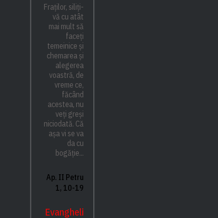
Fraților, siliți-
vă cu atât
mai mult să
faceți
temeinice și
chemarea și
alegerea
voastră, de
vreme ce,
făcând
acestea, nu
veți greși
niciodată. Că
așa vi se va
da cu
bogăție...
Ap. II Petru
1, 10-19
Evangheli