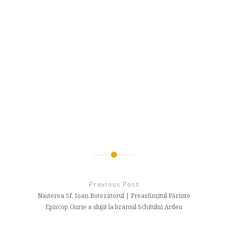
Navigare
în
Previous Post
articole
Nașterea Sf. Ioan Botezătorul | Preasfințitul Părinte
Episcop Gurie a slujit la hramul Schitului Ardeu