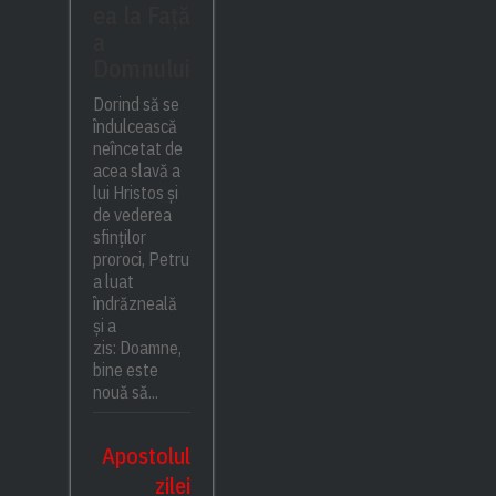
ea la Față
a
Domnului
Dorind să se
îndulcească
neîncetat de
acea slavă a
lui Hristos și
de vederea
sfinților
proroci, Petru
a luat
îndrăzneală
și a
zis: Doamne,
bine este
nouă să...
Apostolul
zilei