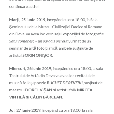
continuare astfel:
Marți, 25 iunie 2019
, începând cu ora 18:00, în Sala
Șemineului de la Muzeul Civilizației Dacice și Romane
din Deva, va avea loc vernisajul expoziției de fotografie
Satul românesc – un paradis pierdut?
, urmat de un
seminar de artă fotografică, ambele susținute de
artistul
SORIN ONIȘOR
.
Miercuri, 26 iunie 2019
, începând cu ora 18:00, la sala
Teatrului de Artă din Deva va avea loc recitalul de
muzică folk și poezie
BUCHET DE REVERII
, susținut de
maestrul
DOREL VIȘAN
și artiștii folk
MIRCEA
VINTILĂ și CĂLIN BÂRCEAN
.
Joi, 27 iunie 2019,
începând cu ora 18:00, la sala