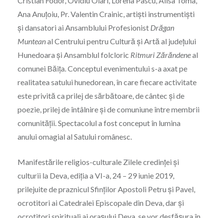
Cristian Fodor, Ovidiu Olari, Lorena Pascu, Alisa Toma,
Ana Anuțoiu, Pr. Valentin Crainic, artiști instrumentiști
și dansatori ai Ansamblului Profesionist
Drăgan
Muntean
al Centrului pentru Cultură și Artă al județului
Hunedoara și Ansamblul folcloric
Ritmuri Zărăndene
al
comunei Băița. Conceptul evenimentului s-a axat pe
realitatea satului hunedorean, în care fiecare activitate
este privită ca prilej de sărbătoare, de cântec și de
poezie, prilej de întâlnire și de comuniune între membrii
comunității. Spectacolul a fost conceput în lumina
anului omagial al Satului românesc.
Manifestările religios-culturale Zilele credinței și
culturii la Deva, ediția a VI-a, 24 – 29 iunie 2019,
prilejuite de praznicul Sfinților Apostoli Petru și Pavel,
ocrotitori ai Catedralei Episcopale din Deva, dar și
ocrotitori spirituali ai orașului Deva, se vor desfășura în