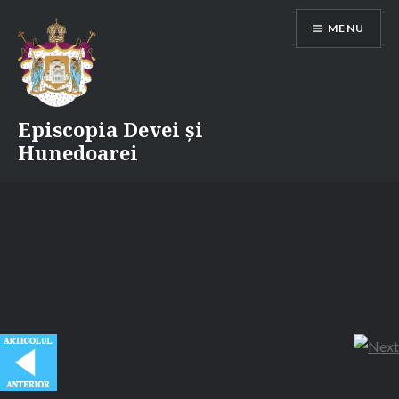
Skip
MENU
to
content
Episcopia Devei și
Hunedoarei