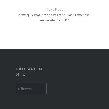
Next Post
Vernisajul expoziției de fotografie „Satul românesc –
un paradis pierdut?”
CĂUTARE ÎN
SITE
Caută
după: