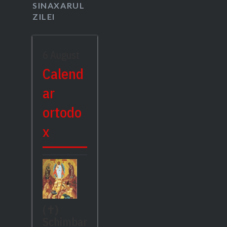
SINAXARUL
ZILEI
6 August
Calend
ar
ortodo
x
(✝)
Schimbar