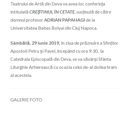
Teatrului de Artă din Deva va avea loc conferința
intitulată
CREȘTINUL ÎN CETATE
, susținută de către
domnul profesor
ADRIAN PAPAHAGI
de la
Universitatea Babes Bolyai din Cluj Napoca.
Sâmbătă, 29 iunie 2019,
în ziua de prăznuire a Sfinţilor
Apostoli Petru şi Pavel, începând cu ora 9:30, la
Catedrala Episcopală din Deva, se va săvârşi Sfânta
Liturghie Arhierească cu ocazia celui de-al doilea hram
al acesteia.
GALERIE FOTO