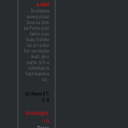
a zilei
În vremea
aceea a luat
Iisus cu Sine
pe Petru și pe
Iacov și pe
Ioan, fratele
lui, și i-a dus
într-un munte
înalt, de o
parte. Și S-a
schimbat la
față înaintea
lor...
Ev. Matei 17,
1-9
doxologia.
ro