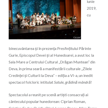
iunie
2019,
cu
binecuvântarea și în prezența Presfinţitului Părinte
Gurie, Episcopul Devei şi al Hunedoarei, a avut loc la
Sala Mare a Centrului Cultural „Drăgan Muntean” din
Deva, în prima seară a manifestării culturale „Zilele
Credinței și Culturii la Deva” – ediția a VI-a, un inedit
spectacol folcloric intitulat
Satule, grădină mândră!
Spectacolul a reunit pe scenă artiști consacrați ai
cântecului popular hunedorean: Ciprian Roman,