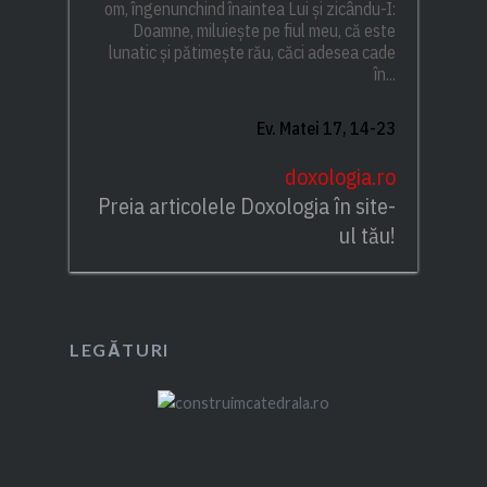
om, îngenunchind înaintea Lui și zicându-I:
Doamne, miluiește pe fiul meu, că este
lunatic și pătimește rău, căci adesea cade
în...
Ev. Matei 17, 14-23
doxologia.ro
Preia articolele Doxologia în site-
ul tău!
LEGĂTURI