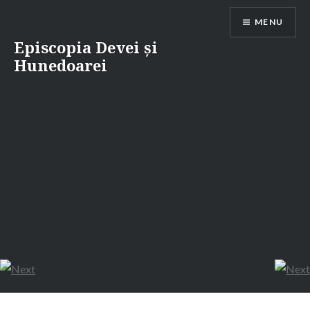
Skip
MENU
to
content
Episcopia Devei și
Hunedoarei