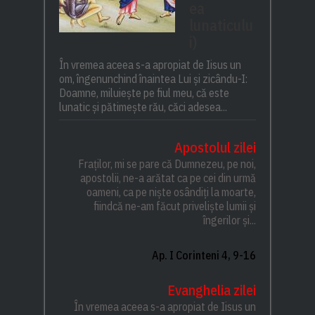
ea
lunaticulu
i)
În vremea aceea s-a apropiat de Iisus un
om, îngenunchind înaintea Lui și zicându-I:
Doamne, miluiește pe fiul meu, că este
lunatic și pătimește rău, căci adesea...
Apostolul zilei
Fraților, mi se pare că Dumnezeu, pe noi,
apostolii, ne-a arătat ca pe cei din urmă
oameni, ca pe niște osândiți la moarte,
fiindcă ne-am făcut priveliște lumii și
îngerilor și...
Ap. I Corinteni 4, 9-16
Evanghelia zilei
În vremea aceea s-a apropiat de Iisus un