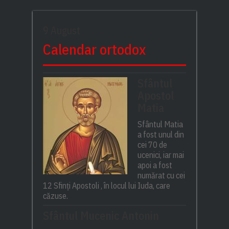
9 August
Calendar ortodox
Sfântul
Apostol
Matia
Sfântul Matia
a fost unul din
cei 70 de
ucenici, iar mai
apoi a fost
numărat cu cei
12 Sfinți Apostoli , în locul lui Iuda, care
căzuse.
Sfântul Mucenic Antonin