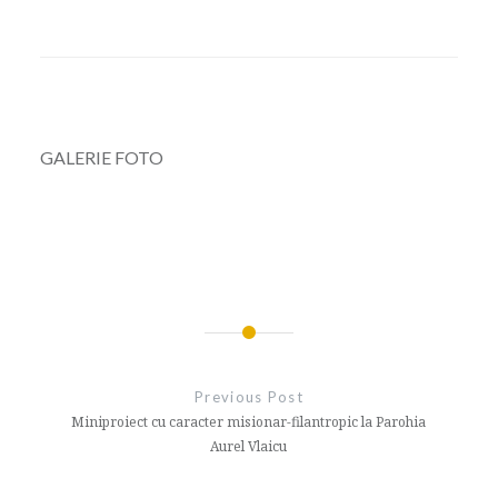
GALERIE FOTO
Navigare
în
Previous Post
articole
Miniproiect cu caracter misionar-filantropic la Parohia
Aurel Vlaicu