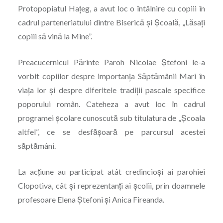
Protopopiatul Hațeg, a avut loc o întâlnire cu copiii în
cadrul parteneriatului dintre Biserică și Școală, „Lăsați
copiii să vină la Mine”.
Preacucernicul Părinte Paroh Nicolae Ștefoni le-a
vorbit copiilor despre importanța Săptămânii Mari în
viața lor și despre diferitele tradiții pascale specifice
poporului român. Cateheza a avut loc în cadrul
programei școlare cunoscută sub titulatura de „Școala
altfel”, ce se desfășoară pe parcursul acestei
săptămâni.
La acțiune au participat atât credincioși ai parohiei
Clopotiva, cât și reprezentanți ai școlii, prin doamnele
profesoare Elena Ștefoni și Anica Fireanda.