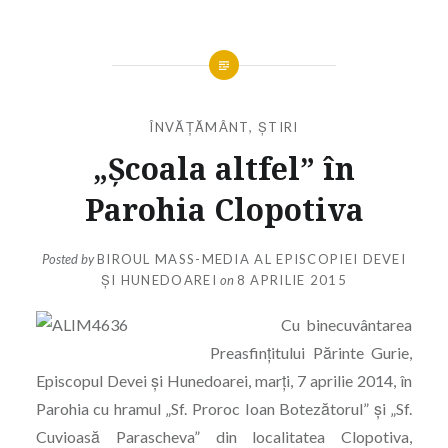
ÎNVĂȚĂMÂNT
,
ȘTIRI
„Școala altfel” în
Parohia Clopotiva
Posted by
BIROUL MASS-MEDIA AL EPISCOPIEI DEVEI
ȘI HUNEDOAREI
on
8 APRILIE 2015
Cu binecuvântarea
Preasfințitului Părinte Gurie,
Episcopul Devei și Hunedoarei, marți, 7 aprilie 2014, în
Parohia cu hramul „Sf. Proroc Ioan Botezătorul” și „Sf.
Cuvioasă Parascheva” din localitatea Clopotiva,