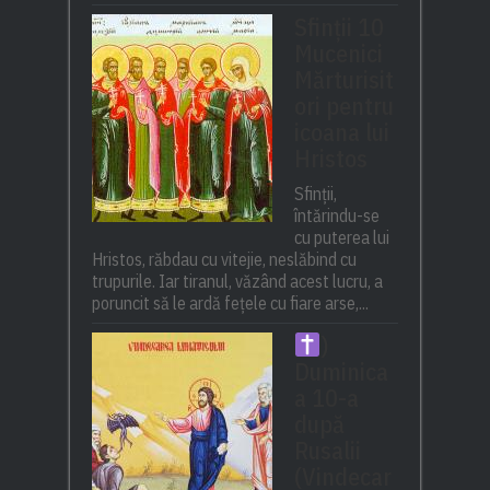
Sfinții 10
Mucenici
Mărturisit
ori pentru
icoana lui
Hristos
Sfinții,
întărindu-se
cu puterea lui
Hristos, răbdau cu vitejie, neslăbind cu
trupurile. Iar tiranul, văzând acest lucru, a
poruncit să le ardă fețele cu fiare arse,...
)
Duminica
a 10-a
după
Rusalii
(Vindecar