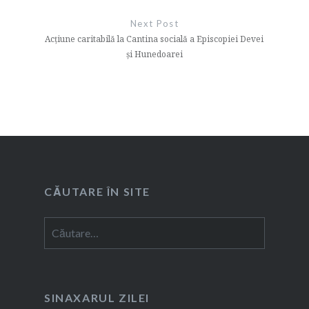
Next Post
Acțiune caritabilă la Cantina socială a Episcopiei Devei
și Hunedoarei
CĂUTARE ÎN SITE
Caută
după:
SINAXARUL ZILEI