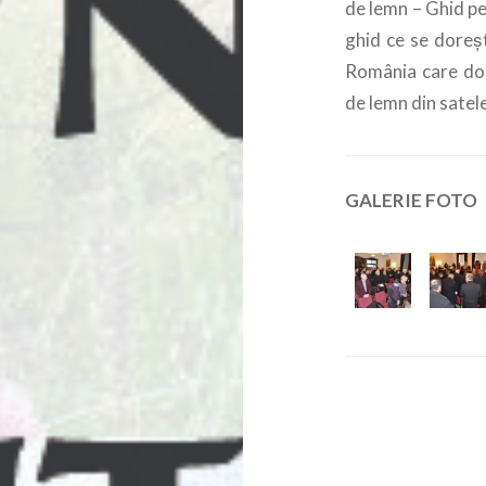
de lemn – Ghid pen
ghid ce se doreșt
România care dore
de lemn din satele
GALERIE FOTO
Navigare