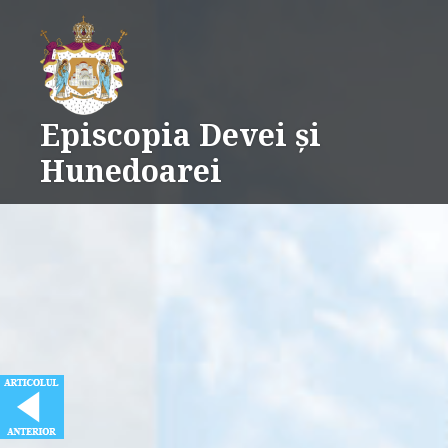
Skip
Supporter of Post Navigator
WP Plugins
to
content
Episcopia Devei și
Hunedoarei