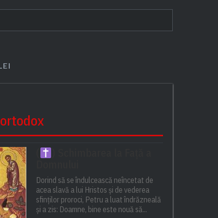
LEI
 ortodox
(
) Schimbarea la Față a
Domnului
Dorind să se îndulcească neîncetat de
acea slavă a lui Hristos și de vederea
sfinților proroci, Petru a luat îndrăzneală
și a zis: Doamne, bine este nouă să...