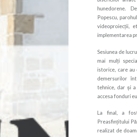
hunedorene. De
Popescu, parohul 
videoproiecţii, 
implementarea pr
Sesiunea de lucru
mai mulți speci
istorice, care au
demersurilor înt
tehnice, dar și a
accesa fonduri e
La final, a fos
Preasfințitului P
realizat de doamn