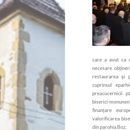
care a avut ca o
necesare obținer
restaurarea și 
cuprinsul eparh
preacucernicii p
biserici-monune
finanțare euro
valorificarea bi
din parohia Boz.