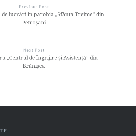
Previous Post
de lucrări în parohia „Sfânta Treime” din
Petroșani
Next Post
ru „Centrul de Îngrijire și Asistență” din
Brănișca
ITE