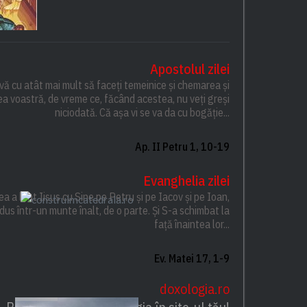
Apostolul zilei
ți-vă cu atât mai mult să faceți temeinice și chemarea și
a voastră, de vreme ce, făcând acestea, nu veți greși
niciodată. Că așa vi se va da cu bogăție...
Ap. II Petru 1, 10-19
Evanghelia zilei
a a luat Iisus cu Sine pe Petru și pe Iacov și pe Ioan,
-a dus într-un munte înalt, de o parte. Și S-a schimbat la
față înaintea lor...
Ev. Matei 17, 1-9
doxologia.ro