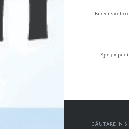
în
articole
Binecuvântare 
Sprijin pent
CĂUTARE ÎN S