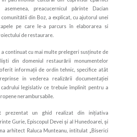
 asemenea, preacucernicul părinte Dacian
comunitătii din Boz, a explicat, cu ajutorul unei
etapele pe care le-a parcurs în elaborarea si
oiectului de restaurare.
 a continuat cu mai multe prelegeri susținute de
aliști din domeniul restaurării monumentelor
 oferit informații de ordin tehnic, specifice atât
reprinse in vederea realizării documentației
 cadrului legislativ ce trebuie împlinit pentru a
uropene nerambursabile.
t prezentat un ghid realizat din inițiativa
ărinte Gurie, Episcopul Devei și al Hunedoarei, și
a arhitect Raluca Munteanu, intitulat „Biserici