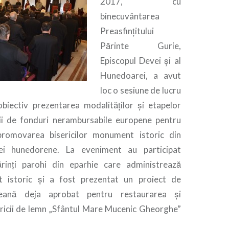
2017, cu
binecuvântarea
Preasfințitului
Părinte Gurie,
Episcopul Devei și al
Hunedoarei, a avut
loc o sesiune de lucru
biectiv prezentarea modalităților și etapelor
ii de fonduri nerambursabile europene pentru
promovarea bisericilor monument istoric din
iei hunedorene. La eveniment au participat
ărinți parohi din eparhie care administrează
nt istoric și a fost prezentat un proiect de
peană deja aprobat pentru restaurarea și
sericii de lemn „Sfântul Mare Mucenic Gheorghe”