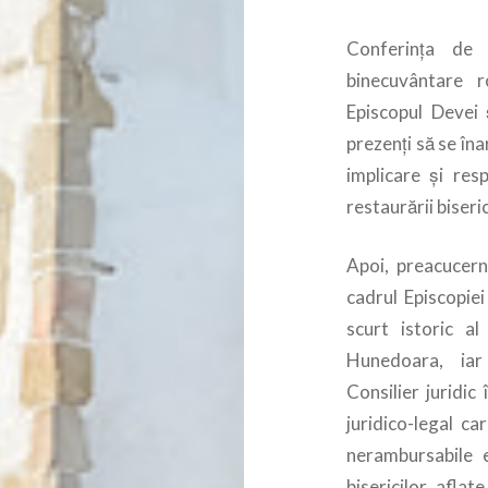
Conferința de
binecuvântare r
Episcopul Devei 
prezenți să se în
implicare și res
restaurării biseri
Apoi, preacucerni
cadrul Episcopie
scurt istoric al
Hunedoara, iar 
Consilier juridic 
juridico-legal c
nerambursabile 
bisericilor aflat