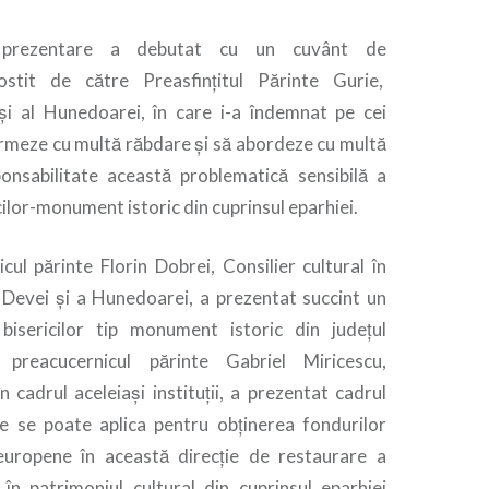
 prezentare a debutat cu un cuvânt de
ostit de către Preasfințitul Părinte Gurie,
și al Hunedoarei, în care i-a îndemnat pe cei
armeze cu multă răbdare și să abordeze cu multă
ponsabilitate această problematică sensibilă a
cilor-monument istoric din cuprinsul eparhiei.
cul părinte Florin Dobrei, Consilier cultural în
i Devei și a Hunedoarei, a prezentat succint un
 bisericilor tip monument istoric din județul
preacucernicul părinte Gabriel Miricescu,
în cadrul aceleiași instituții, a prezentat cadrul
are se poate aplica pentru obținerea fondurilor
europene în această direcție de restaurare a
e în patrimoniul cultural din cuprinsul eparhiei