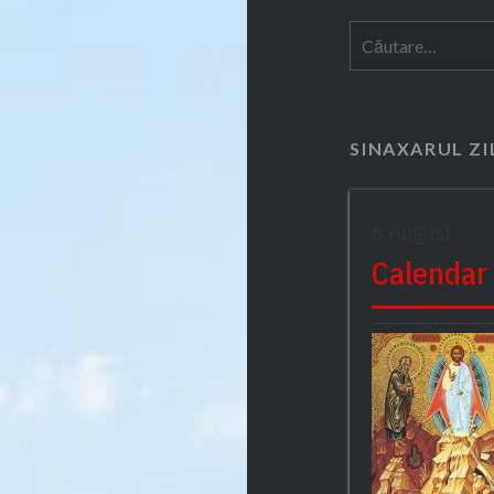
Caută
după:
SINAXARUL ZI
6 August
Calendar