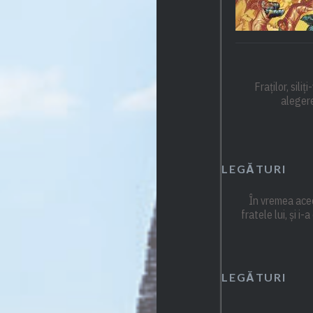
Fraților, sili
alegere
LEGĂTURI
În vremea acee
fratele lui, și i
LEGĂTURI