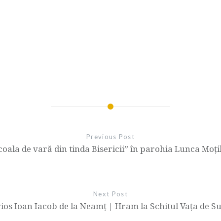
Previous Post
coala de vară din tinda Bisericii” în parohia Lunca Moți
Next Post
ios Ioan Iacob de la Neamț | Hram la Schitul Vața de S