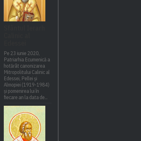
Sfântul Ierarh
Calinic al
Edessei
Pe 23 iunie 2020,
Patriarhia Ecumenică a
hotărât canonizarea
Mitropolitului Calinic al
Edessei, Pellei și
Almopiei (1919-1984)
și pomenirea lui în
fiecare an la data de...