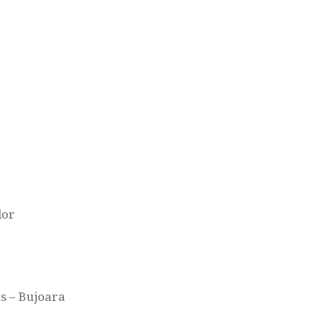
lor
us – Bujoara