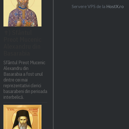
Servere VPS de la
HostX.ro
✝) Sfântul
Preot Mucenic
Alexandru din
Basarabia
Sfântul Preot Mucenic
Alexandru din
Basarabia a fost unul
dintre cei mai
reprezentativi clerici
basarabeni din perioada
interbelică.