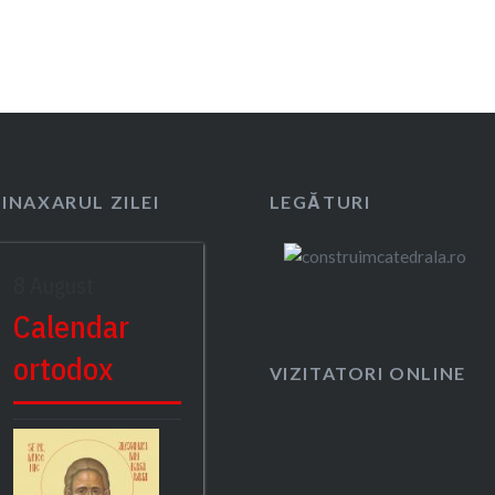
SINAXARUL ZILEI
LEGĂTURI
8 August
Calendar
ortodox
VIZITATORI ONLINE