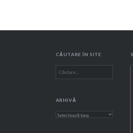
CĂUTARE ÎN SITE
Caută
după:
ARHIVĂ
Arhivă