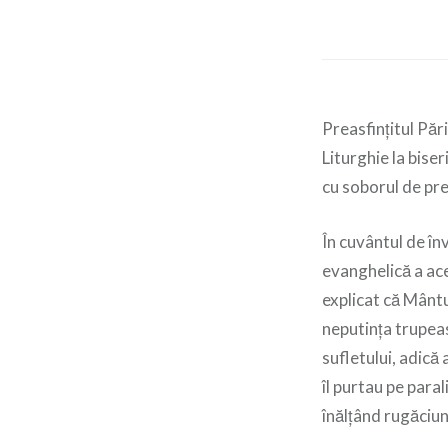
Preasfințitul Pă
Liturghie la bise
cu soborul de preo
În cuvântul de în
evanghelică a ace
explicat că Mântui
neputința trupeas
sufletului, adică
îl purtau pe para
înălțând rugăciun