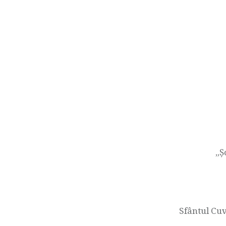
Navigare
în
articole
„Ș
Sfântul Cuv