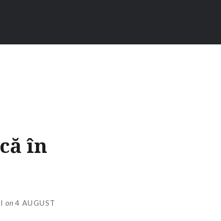
că în
I
on
4 AUGUST