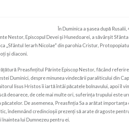
În Duminica a șasea după Rusalii,
rinte Nestor, Episcopul Devei și Hunedoarei, a săvârșit Sfânt
rica „Sfântul Ierarh Nicolae” din parohia Cristur, Protopopiat
ți și diaconi.
vățătură Preasfințitul Părinte Episcop Nestor, făcând referire
stei Duminici, despre minunea vindecării paraliticului din C
torul Iisus Hristos îi iartă întâi păcatele bolnavului, apoi îl v
că deoarece, de cele mai multe ori, suferința trupului este ur
 a păcatelor. De asemenea, Preasfinția Sa a arătat importanța 
litic, îndemnând credincioșii prezenți să arate dragoste pentru
i înaintea lui Dumnezeu pentru ei.