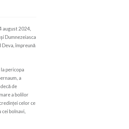
 4 august 2024,
a și Dumnezeiasca
ul Deva, împreună
 la pericopa
apernaum, a
indecă de
mare a bolilor
credinței celor ce
 cei bolnavi,