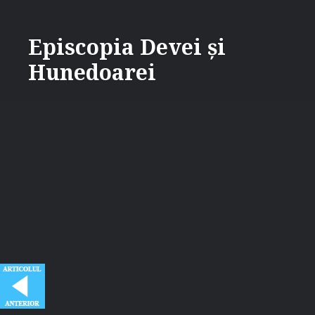
Skip
to
Episcopia Devei și
content
Hunedoarei