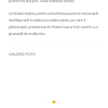
primit fiecare prin Taina Sfântului Botez.
La finalul slujbei, pentru activitatea pastoral-misionară
desfășurată în mijlocul credincioșilor pe care îi
păstorește, preotul paroh Matei Ioan a fost cinstit cu o
gramată de mulțumire.
GALERIE FOTO
Navigare