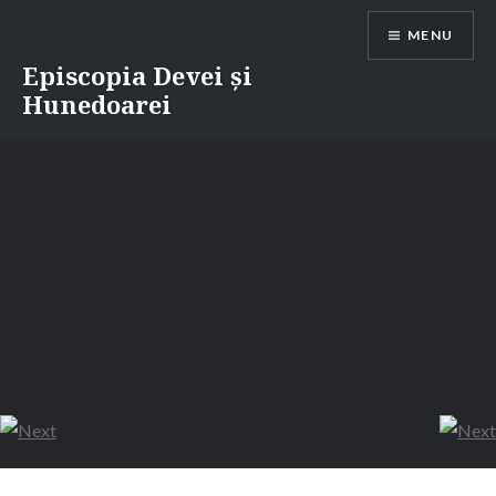
Skip
MENU
to
content
Episcopia Devei și
Hunedoarei