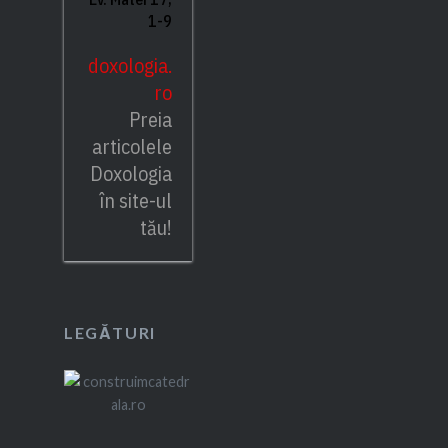
1-9
doxologia.
ro
Preia
articolele
Doxologia
în site-ul
tău!
LEGĂTURI