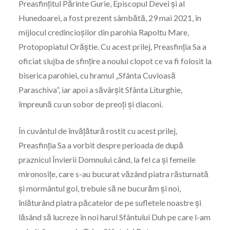
Preasfințitul Părinte Gurie, Episcopul Devei și al
Hunedoarei, a fost prezent sâmbătă, 29 mai 2021, în
mijlocul credincioșilor din parohia Rapoltu Mare,
Protopopiatul Orăștie. Cu acest prilej, Preasfinția Sa a
oficiat slujba de sfințire a noului clopot ce va fi folosit la
biserica parohiei, cu hramul „Sfânta Cuvioasă
Paraschiva”, iar apoi a săvârșit Sfânta Liturghie,
împreună cu un sobor de preoți și diaconi.
În cuvântul de învățătură rostit cu acest prilej,
Preasfinția Sa a vorbit despre perioada de după
praznicul Învierii Domnului când, la fel ca și femeile
mironosițe, care s-au bucurat văzând piatra răsturnată
și mormântul gol, trebuie să ne bucurăm și noi,
înlăturând piatra păcatelor de pe sufletele noastre și
lăsând să lucreze în noi harul Sfântului Duh pe care l-am