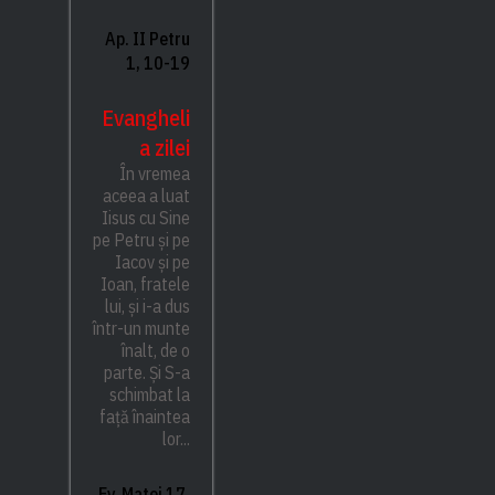
Ap. II Petru
1, 10-19
Evangheli
a zilei
În vremea
aceea a luat
Iisus cu Sine
pe Petru și pe
Iacov și pe
Ioan, fratele
lui, și i-a dus
într-un munte
înalt, de o
parte. Și S-a
schimbat la
față înaintea
lor...
Ev. Matei 17,