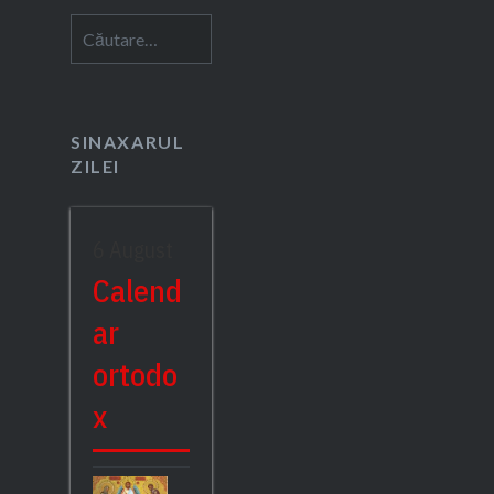
Caută
după:
SINAXARUL
ZILEI
6 August
Calend
ar
ortodo
x