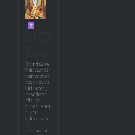
(
)
Schimbar
ea la Față
a
Domnului
Dorind să se
îndulcească
neîncetat de
acea slavă a
lui Hristos și
de vederea
sfinților
proroci, Petru
a luat
îndrăzneală
și a
zis: Doamne,