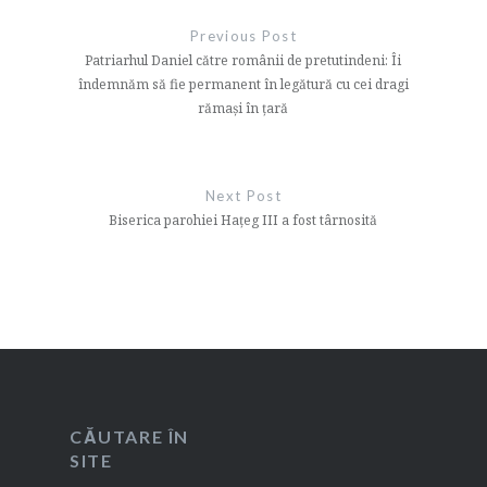
în
Previous Post
articole
Patriarhul Daniel către românii de pretutindeni: Îi
îndemnăm să fie permanent în legătură cu cei dragi
rămași în ţară
Next Post
Biserica parohiei Hațeg III a fost târnosită
CĂUTARE ÎN
SITE