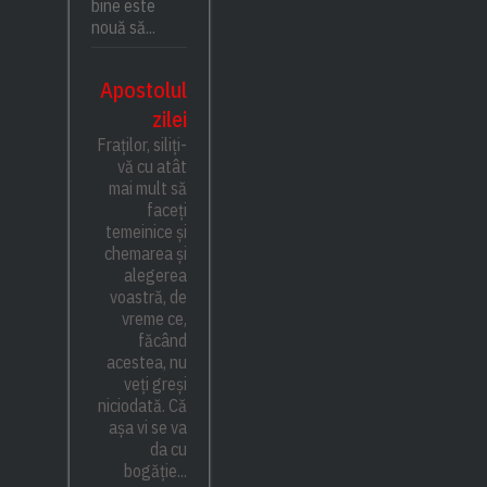
bine este
nouă să...
Apostolul
zilei
Fraților, siliți-
vă cu atât
mai mult să
faceți
temeinice și
chemarea și
alegerea
voastră, de
vreme ce,
făcând
acestea, nu
veți greși
niciodată. Că
așa vi se va
da cu
bogăție...