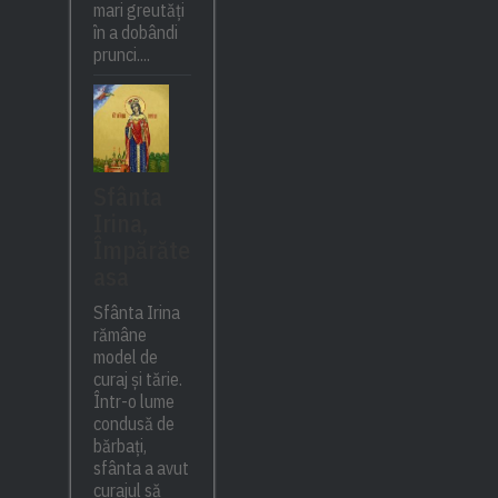
mari greutăți
în a dobândi
prunci....
Sfânta
Irina,
Împărăte
asa
Sfânta Irina
rămâne
model de
curaj și tărie.
Într-o lume
condusă de
bărbați,
sfânta a avut
curajul să