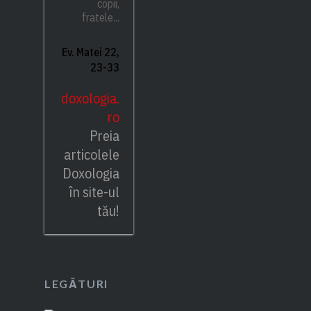
copii,
fratele...
Ev. Matei 22,
23-33
doxologia.
ro
Preia
articolele
Doxologia
în site-ul
tău!
LEGĂTURI