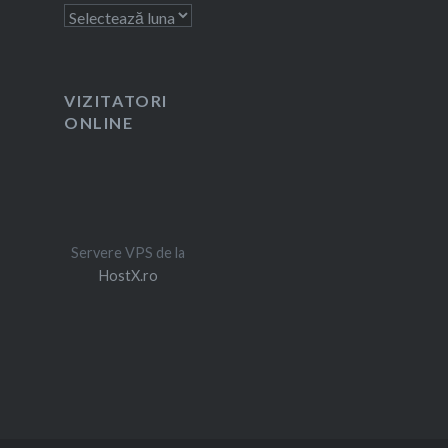
Arhivă
VIZITATORI
ONLINE
Servere VPS de la
HostX.ro