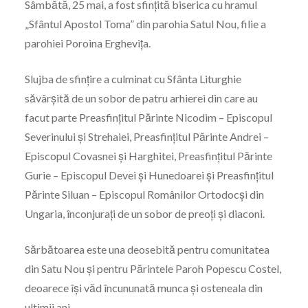
Sâmbătă, 25 mai, a fost sfinţită biserica cu hramul
„Sfântul Apostol Toma” din parohia Satul Nou, filie a
parohiei Poroina Ergheviţa.
Slujba de sfinţire a culminat cu Sfânta Liturghie
săvârşită de un sobor de patru arhierei din care au
facut parte Preasfinţitul Părinte Nicodim – Episcopul
Severinului şi Strehaiei, Preasfinţitul Părinte Andrei –
Episcopul Covasnei şi Harghitei, Preasfinţitul Părinte
Gurie – Episcopul Devei şi Hunedoarei şi Preasfinţitul
Părinte Siluan – Episcopul Românilor Ortodocși din
Ungaria, înconjuraţi de un sobor de preoţi şi diaconi.
Sărbătoarea este una deosebită pentru comunitatea
din Satu Nou şi pentru Părintele Paroh Popescu Costel,
deoarece îşi văd încununată munca și osteneala din
ultimii ani.