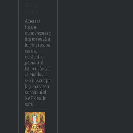
de la
Sihla
Această
floare
duhovniceasc
ă și mireasă a
lui Hristos, pe
care a
odrăslit-o
pământul
binecuvântat
al Moldovei,
s-a născut pe
la jumătatea
secolului al
XVII-lea, în
satul...