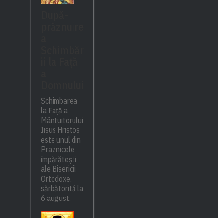
După-
prăznuire
a
Schimbăr
ii la Față
a
Domnului
Schimbarea
la Față a
Mântuitorului
Iisus Hristos
este unul din
Praznicele
împărătești
ale Bisericii
Ortodoxe,
sărbătorită la
6 august.