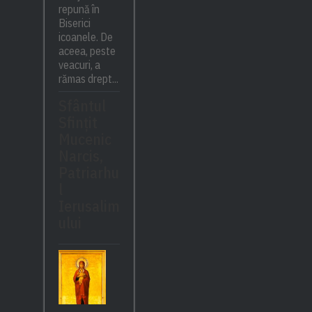
repună în
Biserici
icoanele. De
aceea, peste
veacuri, a
rămas drept...
Sfântul
Sfinţit
Mucenic
Narcis,
Patriarhu
l
Ierusalim
ului