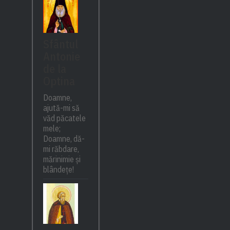
Sfântul
Antonie
de la
Optina
Doamne,
ajută-mi să
văd păcatele
mele;
Doamne, dă-
mi răbdare,
mărinimie şi
blândeţe!