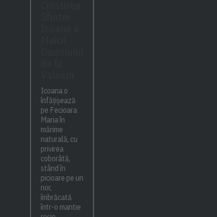
Cinstirea
Sfintei
Icoane a
Maicii
Domnului
de la
Valaam
Icoana o
înfățișează
pe Fecioara
Maria în
mărime
naturală, cu
privirea
coborâtă,
stând în
picioare pe un
nor,
îmbrăcată
într-o mantie
roșie