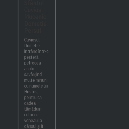
Sfântul
Cuvios
Mucenic
Dometie
Persul
Cuviosul
Dometie
intrând într-o
peșteră,
petrecea
acolo
săvârșind
multe minuni
cu numele lui
Hristos,
pentru că
dădea
tămăduiri
celor ce
veneau la
dânsul și îi