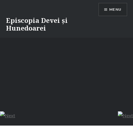
Skip
MENU
to
content
Episcopia Devei și
Hunedoarei