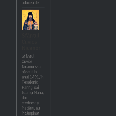
aducea de...
Sfântul
Cuvios
Nicanor
Sfântul
Cuvios
Nicanor s-a
născut în
anul 1491, în
Tesalonic.
Părinții săi,
Ioan și Maria,
doi
credincioși
înstăriți, au
întâmpinat