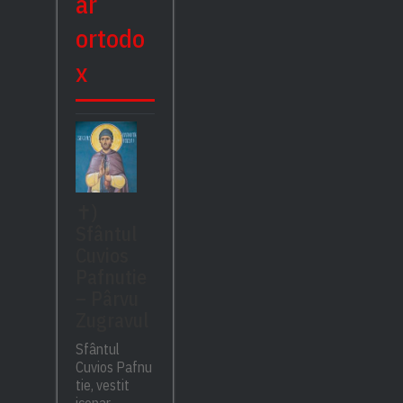
ar
ortodo
x
✝)
Sfântul
Cuvios
Pafnutie
– Pârvu
Zugravul
Sfântul
Cuvios Pafnu
tie, vestit
iconar