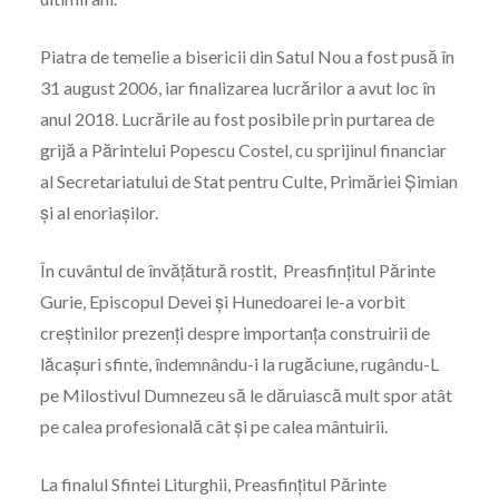
Piatra de temelie a bisericii din Satul Nou a fost pusă în
31 august 2006, iar finalizarea lucrărilor a avut loc în
anul 2018. Lucrările au fost posibile prin purtarea de
grijă a Părintelui Popescu Costel, cu sprijinul financiar
al Secretariatului de Stat pentru Culte, Primăriei Şimian
şi al enoriaşilor.
În cuvântul de învățătură rostit, Preasfințitul Părinte
Gurie, Episcopul Devei și Hunedoarei le-a vorbit
creștinilor prezenți despre importanța construirii de
lăcașuri sfinte, îndemnându-i la rugăciune, rugându-L
pe Milostivul Dumnezeu să le dăruiască mult spor atât
pe calea profesională cât și pe calea mântuirii.
La finalul Sfintei Liturghii, Preasfințitul Părinte