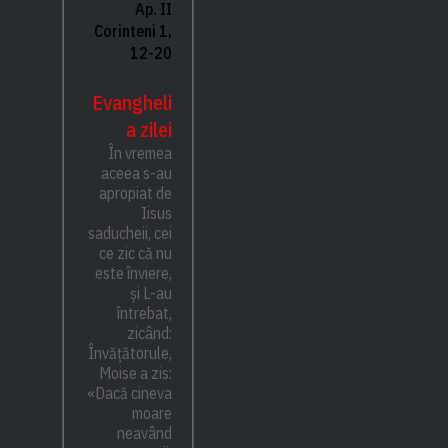
Ap. II
Corinteni 1,
12-20
Evangheli
a zilei
În vremea
aceea s-au
apropiat de
Iisus
saducheii, cei
ce zic că nu
este înviere,
și L-au
întrebat,
zicând:
Învățătorule,
Moise a zis:
«Dacă cineva
moare
neavând