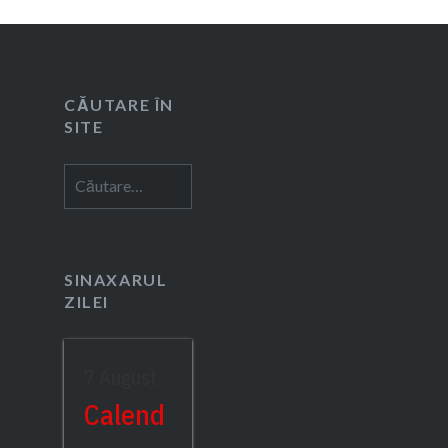
CĂUTARE ÎN
SITE
Caută
după:
SINAXARUL
ZILEI
7 August
Calend