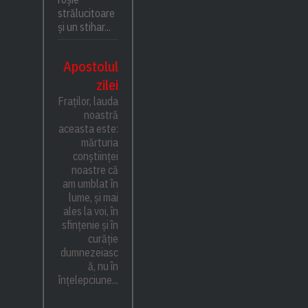
strălucitoare
și un stihar...
Apostolul
zilei
Fraților, lauda
noastră
aceasta este:
mărturia
conștiinței
noastre că
am umblat în
lume, și mai
ales la voi, în
sfințenie și în
curăție
dumnezeiasc
ă, nu în
înțelepciune...