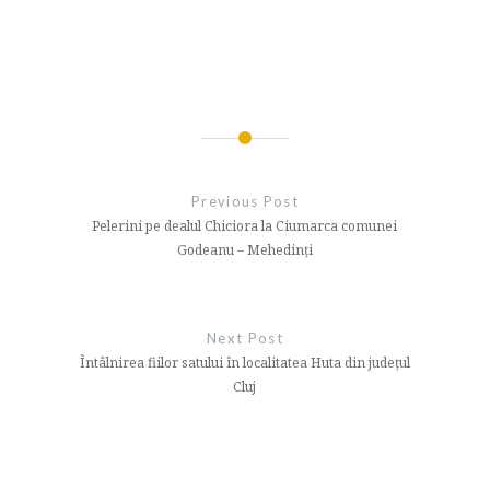
Navigare
în
Previous Post
articole
Pelerini pe dealul Chiciora la Ciumarca comunei
Godeanu – Mehedinți
Next Post
Întâlnirea fiilor satului în localitatea Huta din județul
Cluj