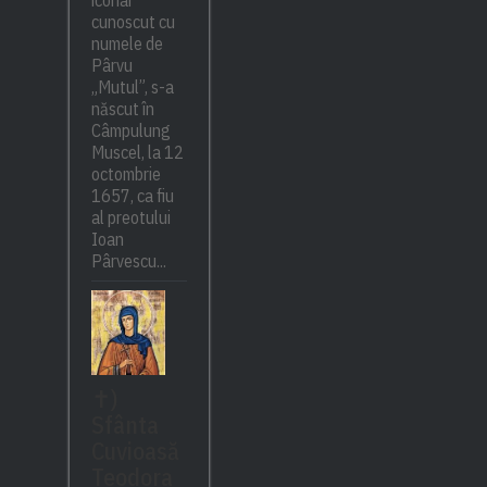
cunoscut cu
numele de
Pârvu
„Mutul”, s-a
născut în
Câmpulung
Muscel, la 12
octombrie
1657, ca fiu
al preotului
Ioan
Pârvescu...
✝)
Sfânta
Cuvioasă
Teodora