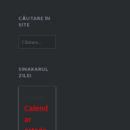
CĂUTARE ÎN
SITE
Caută
după:
SINAXARUL
ZILEI
6 August
Calend
ar