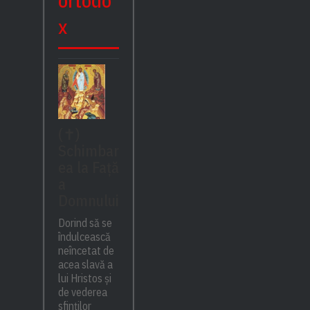
ortodo
x
(✝)
Schimbar
ea la Față
a
Domnului
Dorind să se
îndulcească
neîncetat de
acea slavă a
lui Hristos și
de vederea
sfinților