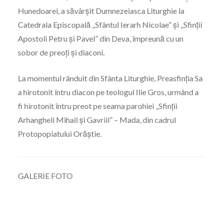
Hunedoarei, a săvârșit Dumnezeiasca Liturghie la
Catedrala Episcopală „Sfântul Ierarh Nicolae” și „Sfinții
Apostoli Petru și Pavel” din Deva, împreună cu un
sobor de preoți și diaconi.
La momentul rânduit din Sfânta Liturghie, Preasfinția Sa
a hirotonit întru diacon pe teologul Ilie Gros, urmând a
fi hirotonit întru preot pe seama parohiei „Sfinții
Arhangheli Mihail și Gavriil” – Mada, din cadrul
Protopopiatului Orăștie.
GALERIE FOTO