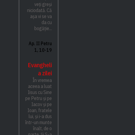
veți greși
niciodată. Că
așa vi se va
da cu
bogăție...
Ap. II Petru
1, 10-19
Evangheli
a zilei
În vremea
aceea a luat
Iisus cu Sine
pe Petru și pe
Iacov și pe
Ioan, fratele
lui, și i-a dus
într-un munte
înalt, de o
parte. Și S-a