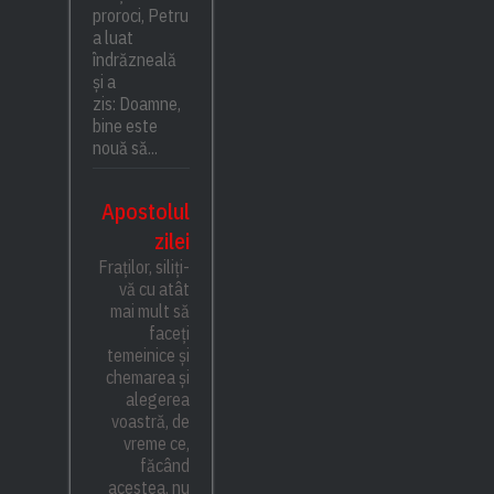
proroci, Petru
a luat
îndrăzneală
și a
zis: Doamne,
bine este
nouă să...
Apostolul
zilei
Fraților, siliți-
vă cu atât
mai mult să
faceți
temeinice și
chemarea și
alegerea
voastră, de
vreme ce,
făcând
acestea, nu