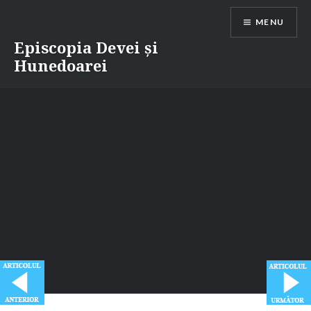
Skip
MENU
to
content
Episcopia Devei și
Hunedoarei