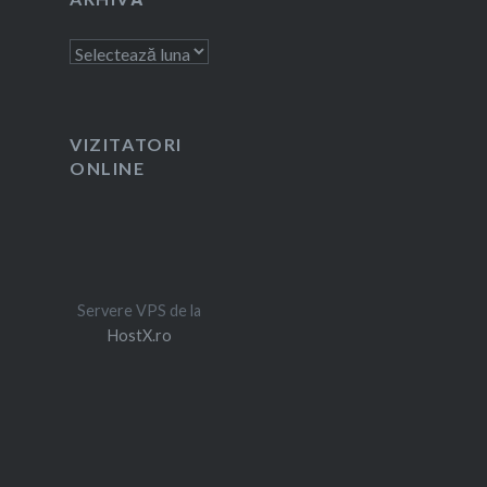
Arhivă
VIZITATORI
ONLINE
Servere VPS de la
HostX.ro