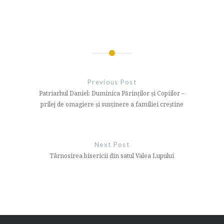
Navigare
în
Previous Post
articole
Patriarhul Daniel: Duminica Părinților și Copiilor –
prilej de omagiere și susținere a familiei creștine
Next Post
Târnosirea bisericii din satul Valea Lupului