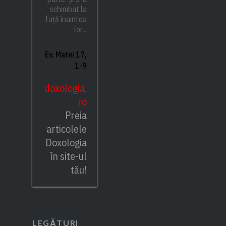
schimbat la
față înaintea
lor...
Ev. Matei 17,
1-9
doxologia.
ro
Preia
articolele
Doxologia
în site-ul
tău!
LEGĂTURI