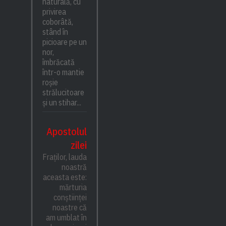
naturală, cu
privirea
coborâtă,
stând în
picioare pe un
nor,
îmbrăcată
într-o mantie
roșie
strălucitoare
și un stihar...
Apostolul
zilei
Fraților, lauda
noastră
aceasta este:
mărturia
conștiinței
noastre că
am umblat în