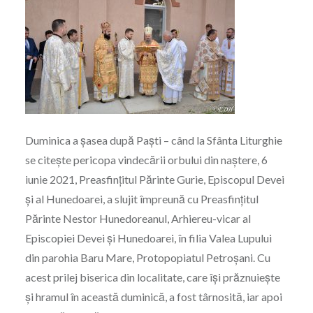
Duminica a șasea după Paști – când la Sfânta Liturghie
se citește pericopa vindecării orbului din naștere, 6
iunie 2021, Preasfințitul Părinte Gurie, Episcopul Devei
și al Hunedoarei, a slujit împreună cu Preasfințitul
Părinte Nestor Hunedoreanul, Arhiereu-vicar al
Episcopiei Devei și Hunedoarei, în filia Valea Lupului
din parohia Baru Mare, Protopopiatul Petroșani. Cu
acest prilej biserica din localitate, care își prăznuiește
și hramul în această duminică, a fost târnosită, iar apoi