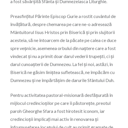
a fost săvârșită Sfânta și Dumnezeiasca Liturghie.
Preasfințitul Părinte Episcop Gurie a rostit cuvântul de
învățătură, despre chemarea pe care ne-o adresează
Mântuitorul Iisus Hristos prin Biserică și prin slujitorii
acesteia, să ne întoarcem de la păcate pe calea ce duce
spre veșnicie, asemenea orbului din naștere care a fost
vindecat și nu a primit doar darul vederii trupești, ci și
darul cunoașterii de Dumnezeu. La fel și noi, astăzi, în
Biserică ne găsim liniștea sufletească, ne împăcăm cu
Dumnezeu și ne împărtășim de darurile Sfântului Duh.
Pentru activitatea pastoral-misionară desfășurată în
mijlocul credincioșilor pe care îi păstorește, preotul
paroh Gheorghe Sfara a fost hirotesit iconom, iar
credincioșii implicați mai activ în renovarea și
înfrumusețarea locașului de cult au primit gramate de