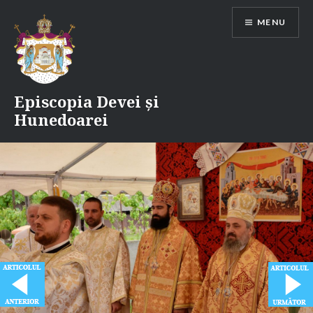
Skip
MENU
to
content
Episcopia Devei și
Hunedoarei