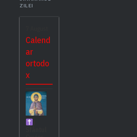
ZILEI
7 August
Calend
ar
ortodo
x
)
Sfântul
Cuvios