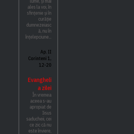
lume, și mai
ales la voi, în
sfințenie și în
curăție
dumnezeiasc
ă, nu în
înțelepciune...
Ap. II
Corinteni 1,
12-20
Evangheli
a zilei
În vremea
aceea s-au
apropiat de
Iisus
saducheii, cei
ce zic că nu
este înviere,