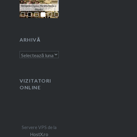
ARHIVĂ
Arhivă
VIZITATORI
ONLINE
Servere VPS de la
HostX.ro