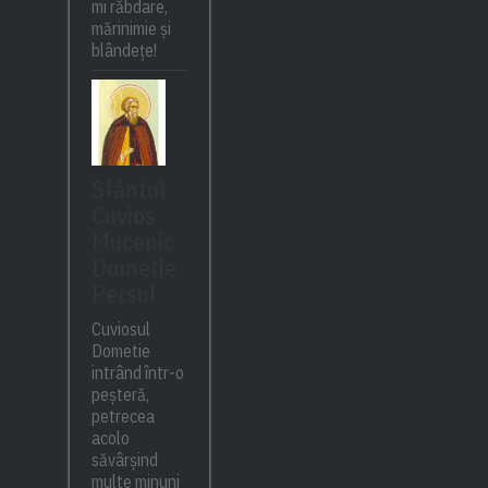
mi răbdare,
mărinimie şi
blândeţe!
Sfântul
Cuvios
Mucenic
Dometie
Persul
Cuviosul
Dometie
intrând într-o
peșteră,
petrecea
acolo
săvârșind
multe minuni