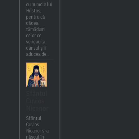
cu numele lui
Hristos,
pentru că
dădea
tămăduiri
celor ce
veneau la
dânsul și îi
aducea de...
Sfântul
Cuvios
Nicanor
Sfântul
Cuvios
Nicanor s-a
născut în