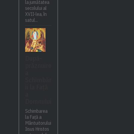
la jumătatea
secolului al
XVII-lea, în
satul...
După-
prăznuire
a
Schimbăr
ii la Față
a
Domnului
Schimbarea
la Față a
Mântuitorului
Iisus Hristos