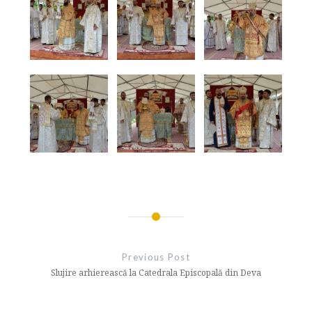
Navigare
în
Previous Post
articole
Slujire arhierească la Catedrala Episcopală din Deva