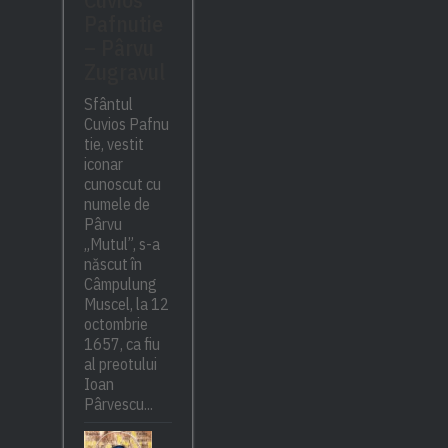
Pafnutie
– Pârvu
Zugravul
Sfântul
Cuvios Pafnu
tie, vestit
iconar
cunoscut cu
numele de
Pârvu
„Mutul”, s-a
născut în
Câmpulung
Muscel, la 12
octombrie
1657, ca fiu
al preotului
Ioan
Pârvescu...