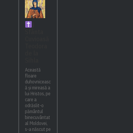
)
Sfânta
Cuvioasă
Teodora
de la
Sihla
Această
floare
duhovniceasc
ă și mireasă a
lui Hristos, pe
care a
odrăslit-o
pământul
binecuvântat
al Moldovei,
s-a născut pe