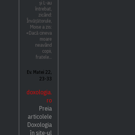
și L-au
întrebat,
zicând:
Învățătorule,
Moise a zis:
«Dacă cineva
moare
neavând
copii,
fratele...
Ev. Matei 22,
23-33
doxologia.
ro
Preia
articolele
Doxologia
în site-ul