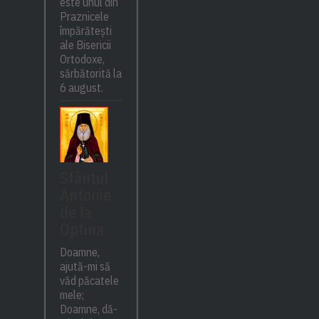
este unul din
Praznicele
împărătești
ale Bisericii
Ortodoxe,
sărbătorită la
6 august.
Sfântul
Antonie
de la
Optina
Doamne,
ajută-mi să
văd păcatele
mele;
Doamne, dă-