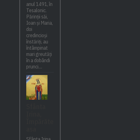
anul 1491, în
Tesalonic.
Părinții săi,
Ioan și Maria,
doi
credincioși
înstăriți, au
întâmpinat
mari greutăți
în a dobândi
prunci....
Sfânta
Irina,
Împărăte
asa
Sfânta Irina