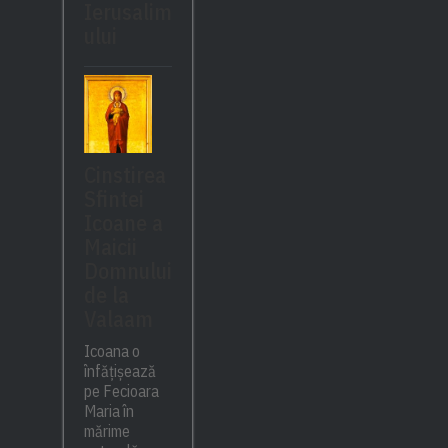
Ierusalim
ului
Cinstirea
Sfintei
Icoane a
Maicii
Domnului
de la
Valaam
Icoana o
înfățișează
pe Fecioara
Maria în
mărime