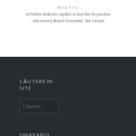
Next Post
Activități dedicate copiilor și tinerilor în parohia
„Adormirea Maicii Domnului” din Orăștie
CĂUTARE ÎN
SITE
Caută
după:
SINAXARUL