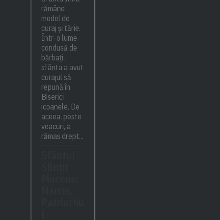
rămâne
model de
curaj și tărie.
Într-o lume
condusă de
bărbați,
sfânta a avut
curajul să
repună în
Biserici
icoanele. De
aceea, peste
veacuri, a
rămas drept...
Sfântul
Sfinţit
Mucenic
Narcis,
Patriarhu
l