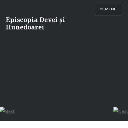
Skip
MENU
to
content
Episcopia Devei și
Hunedoarei