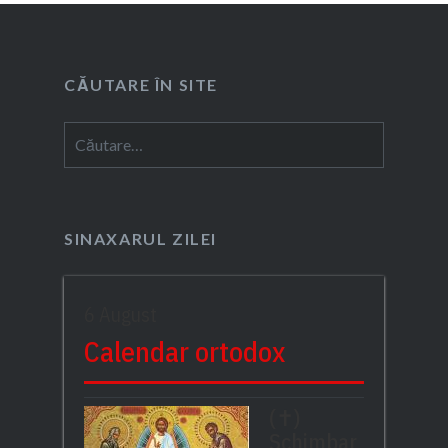
CĂUTARE ÎN SITE
Caută
după:
SINAXARUL ZILEI
6 August
Calendar ortodox
(✝)
Schimbar