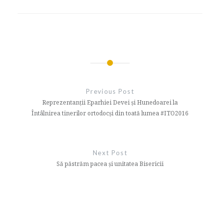
Navigare
în
Previous Post
articole
Reprezentanții Eparhiei Devei și Hunedoarei la
Întâlnirea tinerilor ortodocși din toată lumea #ITO2016
Next Post
Să păstrăm pacea şi unitatea Bisericii