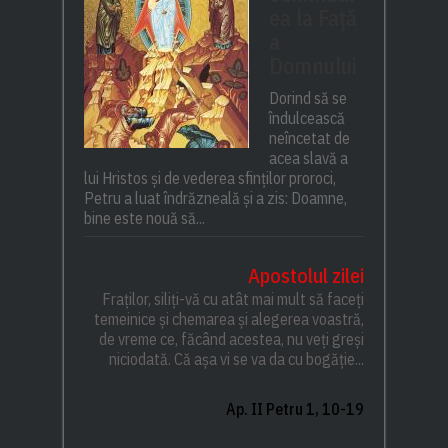
ea la Față
a
Domnului
Dorind să se
îndulcească
neîncetat de
acea slavă a
lui Hristos și de vederea sfinților proroci,
Petru a luat îndrăzneală și a zis: Doamne,
bine este nouă să...
Apostolul zilei
Fraților, siliți-vă cu atât mai mult să faceți
temeinice și chemarea și alegerea voastră,
de vreme ce, făcând acestea, nu veți greși
niciodată. Că așa vi se va da cu bogăție...
Ap. II Petru 1, 10-19