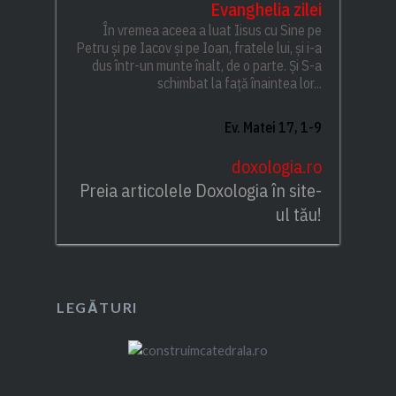
Evanghelia zilei
În vremea aceea a luat Iisus cu Sine pe
Petru și pe Iacov și pe Ioan, fratele lui, și i-a
dus într-un munte înalt, de o parte. Și S-a
schimbat la față înaintea lor...
Ev. Matei 17, 1-9
doxologia.ro
Preia articolele Doxologia în site-
ul tău!
LEGĂTURI