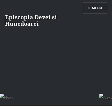
Skip
MENU
to
content
Episcopia Devei și
Hunedoarei