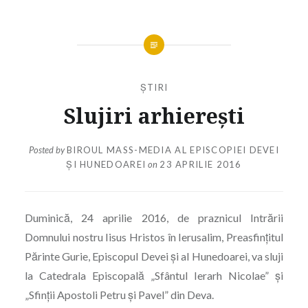
ȘTIRI
Slujiri arhierești
Posted by
BIROUL MASS-MEDIA AL EPISCOPIEI DEVEI
ȘI HUNEDOAREI
on
23 APRILIE 2016
Duminică, 24 aprilie 2016, de praznicul Intrării
Domnului nostru Iisus Hristos în Ierusalim, Preasfinţitul
Părinte Gurie, Episcopul Devei și al Hunedoarei, va sluji
la Catedrala Episcopală „Sfântul Ierarh Nicolae” și
„Sfinții Apostoli Petru și Pavel” din Deva.