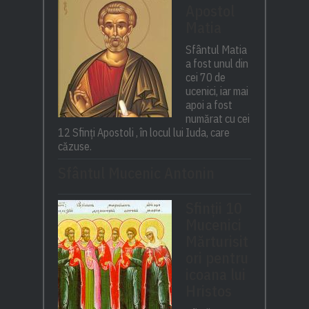
Apostol
Matia
Sfântul Matia
a fost unul din
cei 70 de
ucenici, iar mai
apoi a fost
numărat cu cei
12 Sfinți Apostoli , în locul lui Iuda, care
căzuse.
Sfântul Mucenic Antonin
Sfinții 10
Mucenici
Mărturisit
ori pentru
icoana lui
Hristos