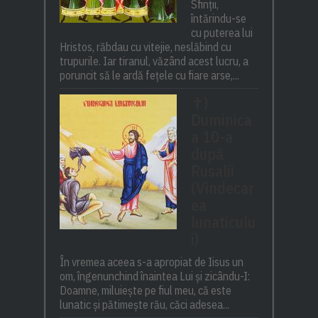
Sfinții,
întărindu-se
cu puterea lui
Hristos, răbdau cu vitejie, neslăbind cu
trupurile. Iar tiranul, văzând acest lucru, a
poruncit să le ardă fețele cu fiare arse,...
✝)
Duminica
a 10-a
după
Rusalii
(Vindecar
ea
lunaticulu
i)
În vremea aceea s-a apropiat de Iisus un
om, îngenunchind înaintea Lui și zicându-I:
Doamne, miluiește pe fiul meu, că este
lunatic și pătimește rău, căci adesea...