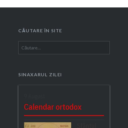
CĂUTARE ÎN SITE
Caută
după:
SINAXARUL ZILEI
9 August
Calendar ortodox
Sfântul