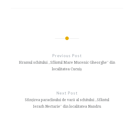
Navigare
în
Previous Post
articole
Hramul schitului „Sfântul Mare Mucenic Gheorghe” din
localitatea Cucuiș
Next Post
Sfințirea paraclisului de vară al schitului „Sfântul
Ierarh Nectarie” din localitatea Nandru