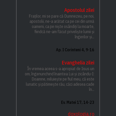
Apostolul zilei
Fraților, mi se pare că Dumnezeu, pe noi,
apostolii, ne-a arătat ca pe cei din urmă
oameni, ca pe niște osândiți la moarte,
fiindcă ne-am făcut priveliște lumii și
îngerilor și...
Ap. I Corinteni 4, 9-16
Evanghelia zilei
În vremea aceea s-a apropiat de Iisus un
om, îngenunchind înaintea Lui și zicându-I:
Doamne, miluiește pe fiul meu, că este
lunatic și pătimește rău, căci adesea cade
în...
Ev. Matei 17, 14-23
doxologia.ro