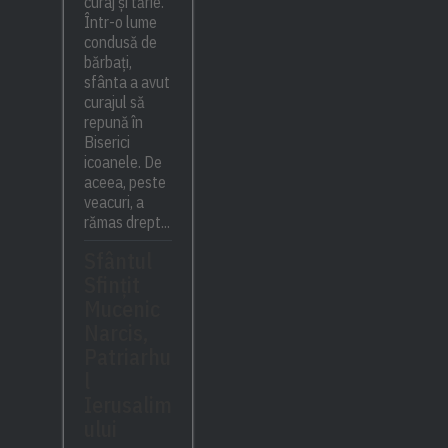
curaj și tărie.
Într-o lume
condusă de
bărbați,
sfânta a avut
curajul să
repună în
Biserici
icoanele. De
aceea, peste
veacuri, a
rămas drept...
Sfântul
Sfinţit
Mucenic
Narcis,
Patriarhu
l
Ierusalim
ului