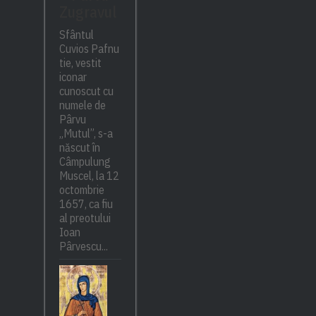
Zugravul
Sfântul
Cuvios Pafnu
tie, vestit
iconar
cunoscut cu
numele de
Pârvu
„Mutul”, s-a
născut în
Câmpulung
Muscel, la 12
octombrie
1657, ca fiu
al preotului
Ioan
Pârvescu...