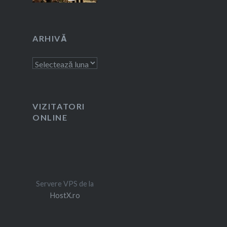
ARHIVĂ
Arhivă
VIZITATORI
ONLINE
Servere VPS de la
HostX.ro