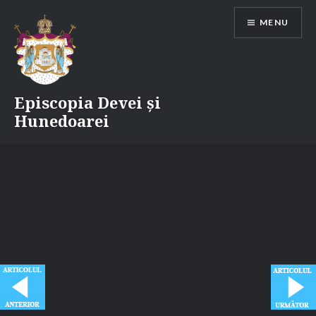
Skip
MENU
to
content
Episcopia Devei și
Hunedoarei