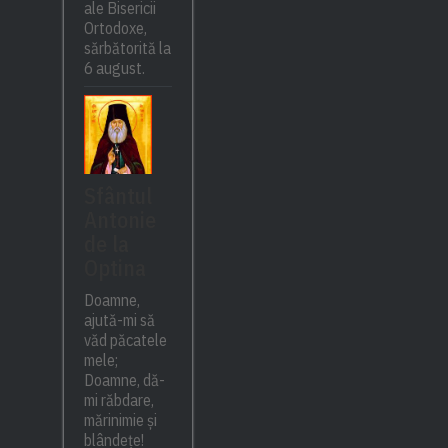
ale Bisericii
Ortodoxe,
sărbătorită la
6 august.
Sfântul
Antonie
de la
Optina
Doamne,
ajută-mi să
văd păcatele
mele;
Doamne, dă-
mi răbdare,
mărinimie şi
blândeţe!