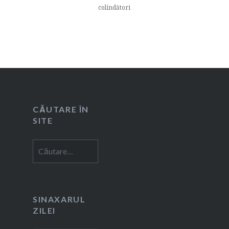
colindători
CĂUTARE ÎN
SITE
Caută
după:
SINAXARUL
ZILEI