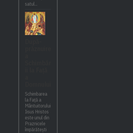
satul...
După-
prăznuire
a
Schimbăr
ii la Față
a
Domnului
Schimbarea
la Față a
Mântuitorului
Iisus Hristos
este unul din
Praznicele
împărătești