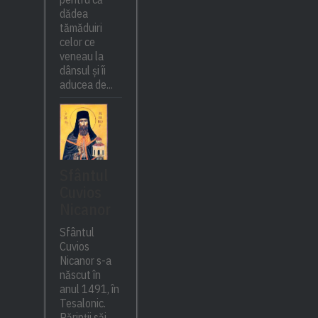
dădea
tămăduiri
celor ce
veneau la
dânsul și îi
aducea de...
Sfântul
Cuvios
Nicanor
Sfântul
Cuvios
Nicanor s-a
născut în
anul 1491, în
Tesalonic.
Părinții săi,