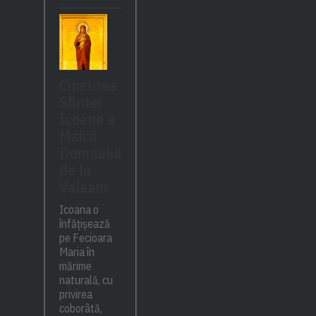
Cinstirea
Sfintei
Icoane a
Maicii
Domnului
de la
Valaam
Icoana o
înfățișează
pe Fecioara
Maria în
mărime
naturală, cu
privirea
coborâtă,