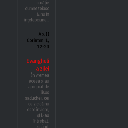
curăție
dumnezeiasc
ă, nu în
înțelepciune...
Ap. II
Corinteni 1,
12-20
Evangheli
a zilei
În vremea
aceea s-au
apropiat de
Iisus
saducheii, cei
ce zic că nu
este înviere,
și L-au
întrebat,
zicând: