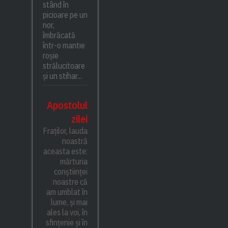
stând în
picioare pe un
nor,
îmbrăcată
într-o mantie
roșie
strălucitoare
și un stihar...
Apostolul
zilei
Fraților, lauda
noastră
aceasta este:
mărturia
conștiinței
noastre că
am umblat în
lume, și mai
ales la voi, în
sfințenie și în