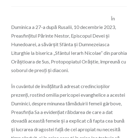
În
Duminica a 27-a după Rusalii, 10 decembrie 2023,
Preasfințitul Părinte Nestor, Episcopul Devei și
Hunedoarei, a săvârșit Sfânta și Dumnezeiasca
Liturghie la biserica „Sfântul Ierarh Nicolae” din parohia
Orăștioara de Sus, Protopopiatul Orăștie, împreună cu
soborul de preoți și diaconi.
În cuvântul de învățătură adresat credincioșilor
prezenți, rostind omilia pericopei evanghelice a acestei
Duminici, despre minunea tămăduirii femeii gârbove,
Preasfinția Sa a evidențiat răbdarea de care a dat
dovadă această femeie și a explicat că fapta cea bună
și lucrarea dragostei față de cel apropiat nu necesită
timp rânduit, ci în orice ceas și în orice loc trebuie să