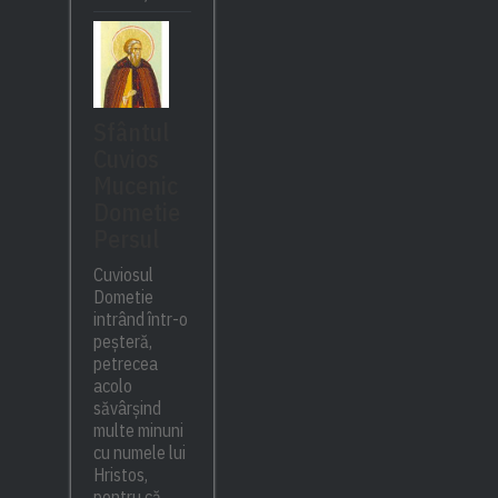
Sfântul
Cuvios
Mucenic
Dometie
Persul
Cuviosul
Dometie
intrând într-o
peșteră,
petrecea
acolo
săvârșind
multe minuni
cu numele lui
Hristos,
pentru că