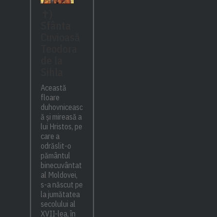
✝)
Sfânta
Cuvioasă
Teodora
de la
Sihla
Această
floare
duhovniceasc
ă și mireasă a
lui Hristos, pe
care a
odrăslit-o
pământul
binecuvântat
al Moldovei,
s-a născut pe
la jumătatea
secolului al
XVII-lea, în