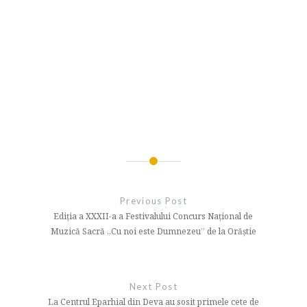
Navigare
în
Previous Post
articole
Ediția a XXXII-a a Festivalului Concurs Național de
Muzică Sacră „Cu noi este Dumnezeu” de la Orăștie
Next Post
La Centrul Eparhial din Deva au sosit primele cete de