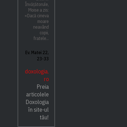
Învățătorule,
Moise a zis:
«Dacă cineva
moare
neavând
copii,
fratele...
Ev. Matei 22,
23-33
doxologia.
ro
Preia
articolele
Doxologia
în site-ul
tău!