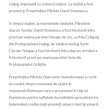
Hațeg, împreună cu soborul slujitor. La slujbă a fost
prezent și Preasfințitul Părinte Daniil Stoenescu.
În timpul slujbei, la momentele rânduite, Părintele
diacon Teodor Daniil Stoenescu a fost hirotonit întru
preot pe seama parohiei Silvașu de Jos, cu filia Crăguiș,
din Protopopiatul Hațeg, iar tânărul teolog Sorin
Ciprian Teiușan a fost hirotonit întru diacon, urmând a
fi hirotonit preot pe seama parohiei Voia din
Protopopiatul Orăștie.
Preasfințitul Părinte Gherontie Hunedoreanul a rostit
un cuvânt despre misiunea de slujire și
responsabilitatea pe care o are preotul în fața lui
Dumnezeu pentru sufletele încredințate spre păstorire,
îndemnând credincioșii prezenți, atunci când își pleacă