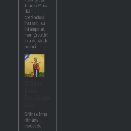
Ioan și Maria,
doi
credincioși
înstăriți, au
întâmpinat
mari greutăți
în a dobândi
prunci....
Sfânta
Irina,
Împărăte
asa
Sfânta Irina
rămâne
model de