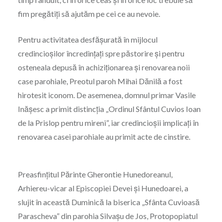
fim pregătiți să ajutăm pe cei ce au nevoie.
Pentru activitatea desfășurată în mijlocul
credincioșilor încredințați spre păstorire și pentru
osteneala depusă în achiziționarea și renovarea noii
case parohiale, Preotul paroh Mihai Dănilă a fost
hirotesit iconom. De asemenea, domnul primar Vasile
Inășesc a primit distincția „Ordinul Sfântul Cuvios Ioan
de la Prislop pentru mireni”, iar credincioșii implicați în
renovarea casei parohiale au primit acte de cinstire.
Preasfințitul Părinte Gherontie Hunedoreanul,
Arhiereu-vicar al Episcopiei Devei și Hunedoarei, a
slujit în această Duminică la biserica „Sfânta Cuvioasă
Parascheva” din parohia Silvașu de Jos, Protopopiatul