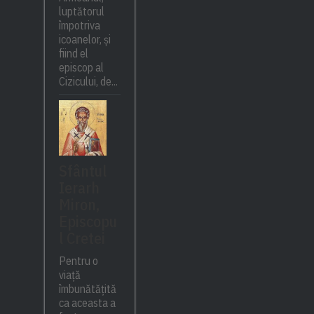
luptătorul
împotriva
icoanelor, și
fiind el
episcop al
Cizicului, de...
Sfântul
Ierarh
Miron,
Episcopu
l Cretei
Pentru o
viață
îmbunătățită
ca aceasta a