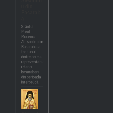
Alexandr
u din
Basarabi
a
Sfântul
Preot
Mucenic
Alexandru din
Basarabia a
fost unul
dintre cei mai
reprezentativ
i clerici
basarabeni
din perioada
interbelică.