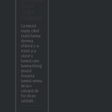
de pe
Tolga
(Tolgska)
La miezul
nopții, când
toată lumea
dormea,
sfântul s-a
trezit și a
văzut o
lumină care
lumina întreg
ținutul.
Aceasta
lumină venea
de la o
coloană de
foc de pe
celălalt...