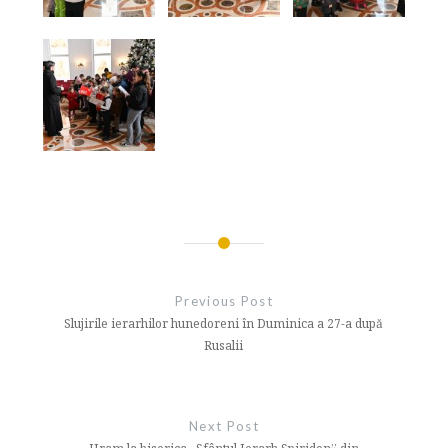
Navigare
în
Previous Post
articole
Slujirile ierarhilor hunedoreni în Duminica a 27-a după
Rusalii
Next Post