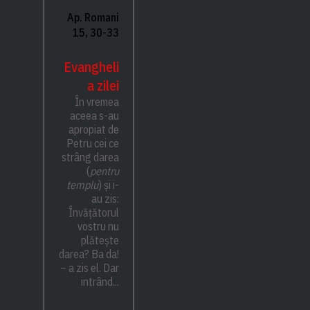
Ap. Romani
15, 30-33
Evangheli
a zilei
În vremea
aceea s-au
apropiat de
Petru cei ce
strâng darea
(
pentru
templu
) și i-
au zis:
Învățătorul
vostru nu
plătește
darea? Ba da!
– a zis el. Dar
intrând...