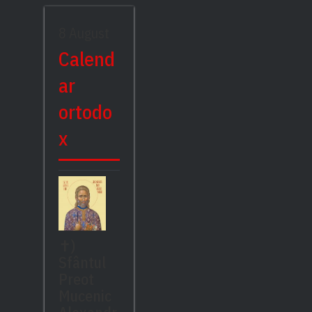
8 August
Calend
ar
ortodo
x
✝)
Sfântul
Preot
Mucenic