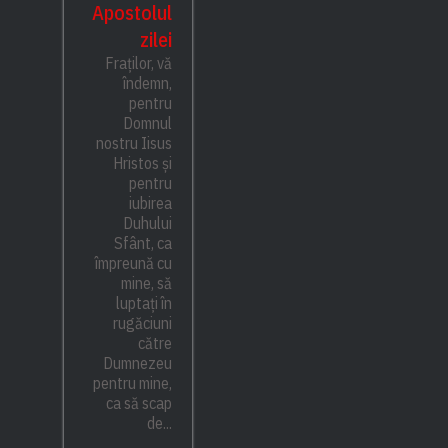
Apostolul
zilei
Fraților, vă
îndemn,
pentru
Domnul
nostru Iisus
Hristos și
pentru
iubirea
Duhului
Sfânt, ca
împreună cu
mine, să
luptați în
rugăciuni
către
Dumnezeu
pentru mine,
ca să scap
de...