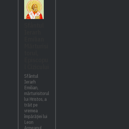
Sfântul
Ierarh
Emilian
Mărturisi
torul,
Episcopu
l Cizicului
Sfântul
Ierarh
Emilian,
mărturisitorul
lui Hristos, a
trăit pe
vremea
împărăției lui
Leon
Armeanul,