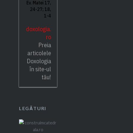
Ev. Matei 17,
24-27; 18,
1-4
doxologia.
ro
Preia
articolele
Doxologia
în site-ul
tău!
LEGĂTURI