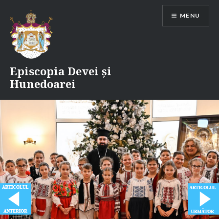
Skip
MENU
to
content
Episcopia Devei și
Hunedoarei