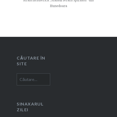
Hram la biserica „Sfântul Ierarh Spiridon” din
Hunedoara
CĂUTARE ÎN
SITE
Caută
după:
SINAXARUL
ZILEI