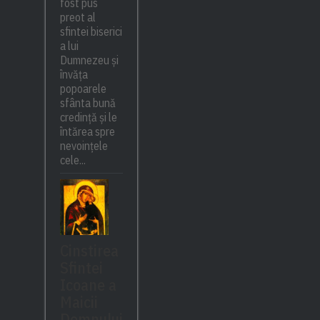
fost pus
preot al
sfintei biserici
a lui
Dumnezeu și
învăța
popoarele
sfânta bună
credință și le
întărea spre
nevoințele
cele...
Cinstirea
Sfintei
Icoane a
Maicii
Domnului