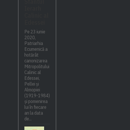
Sfântul
Ierarh
Calinic al
Edessei
Pe 23 iunie
2020,
Patriarhia
Ecumenică a
hotărât
canonizarea
Mitropolitului
Calinic al
Edessei,
Pellei și
Almopiei
(1919-1984)
și pomenirea
lui în fiecare
an la data
de...