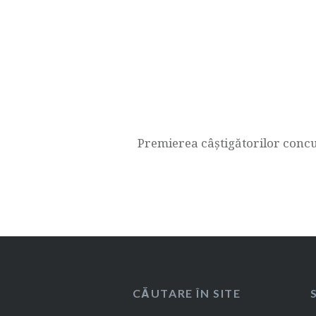
Navigare
în
articole
Premierea câştigătorilor concu
CĂUTARE ÎN SITE