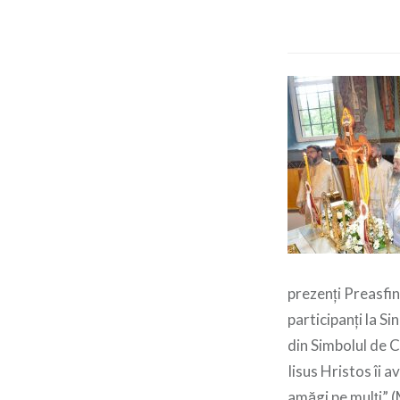
prezenți Preasfin
participanți la S
din Simbolul de C
Iisus Hristos îi a
amăgi pe mulți” (