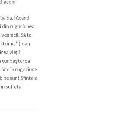
diaconi.
ția Sa, făcând
i din rugăciunea
 veșnică: Să te
 trimis” (Ioan
rea vieții
in cunoașterea
trăim în rugăciune
 bine sunt Sfintele
în sufletul