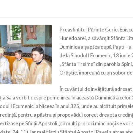
Preasfințitul Părinte Gurie, Episco
Hunedoarei, a săvârșit Sfânta Lit
Duminica a șaptea după Paști – a S
de la Sinodul I Ecumenic, 13 iunie 
„Sfânta Treime” din parohia Spini
Orăștie, împreună cu un sobor de p
În cuvântul de învățătură adresat
ția Sa a vorbit despre pomenirea în această Duminică a celor 3
inodul I Ecumenic la Niceea în anul 325, unde au alcătuit primel
redință, pentru a păstra și propovădui corect dreapta credin
vertizase pe Sfinții Apostoli „că mulți proroci mincinoși se vor 
Matei 24, 11), iar mai târziu Sfântul Apostol Pavel a atras aten