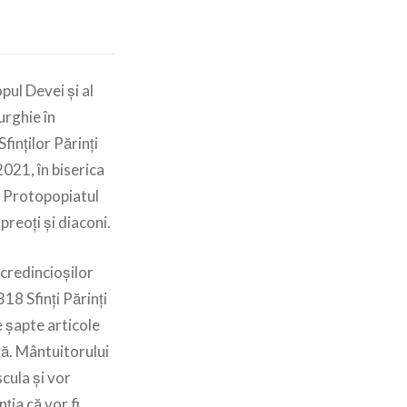
pul Devei și al
urghie în
finților Părinți
2021, în biserica
, Protopopiatul
reoți și diaconi.
 credincioșilor
18 Sfinți Părinți
e șapte articole
ță. Mântuitorului
scula și vor
ția că vor fi