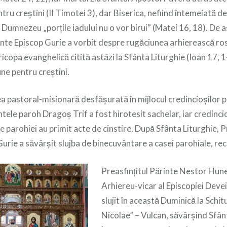
tru creștini (II Timotei 3), dar Biserica, nefiind întemeiată 
Dumnezeu „porțile iadului nu o vor birui” (Matei 16, 18). De
inte Episcop Gurie a vorbit despre rugăciunea arhierească ro
icopa evanghelică citită astăzi la Sfânta Liturghie (Ioan 17, 1-
ne pentru creștini.
a pastoral-misionară desfășurată în mijlocul credincioșilor pe
tele paroh Dragoș Trif a fost hirotesit sachelar, iar credincio
ile parohiei au primit acte de cinstire. După Sfânta Liturghie, P
urie a săvârșit slujba de binecuvântare a casei parohiale, re
Preasfințitul Părinte Nestor Hun
Arhiereu-vicar al Episcopiei Devei
slujit în această Duminică la Schit
Nicolae” – Vulcan, săvârșind Sfânt