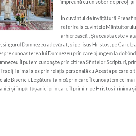
împreună cu un sobor de preoți și 
În cuvântul de învățătură Preasfin
referire la cuvintele Mântuitorulu
arhierească „Și aceasta este viața
 singurul Dumnezeu adevărat, și pe Iisus Hristos, pe Care L-ai
despre cunoașterea lui Dumnezeu prin care ajungem la dobândi
umnezeu Îl putem cunoaște prin citirea Sfintelor Scripturi, pr
Tradiții și mai ales prin relația personală cu Acesta pe care o 
jbe ale Bisericii. Legătura tainică prin care Îl cunoaștem cel mai
iei și Împărtășaniei prin care Îl primim pe Hristos în inima și 