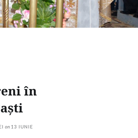
eni în
aști
EI
on
13 IUNIE