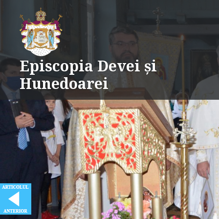
Skip
to
content
Episcopia Devei și
Hunedoarei