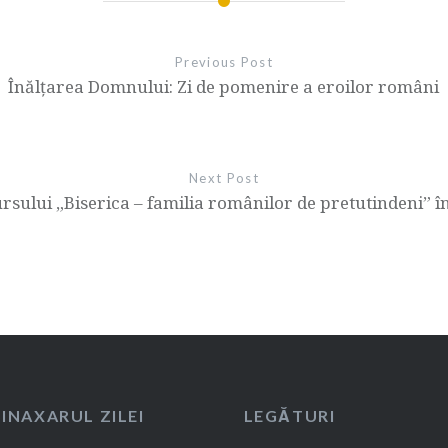
Previous Post
Înălțarea Domnului: Zi de pomenire a eroilor români
Next Post
rsului „Biserica – familia românilor de pretutindeni” î
SINAXARUL ZILEI
LEGĂTURI