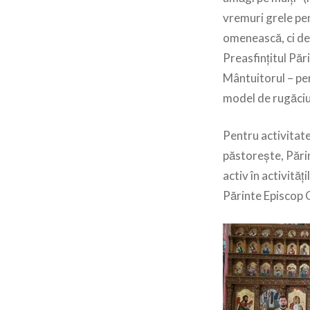
vremuri grele pen
omenească, ci de 
Preasfințitul Păr
Mântuitorul – per
model de rugăciu
Pentru activitate
păstorește, Părin
activ în activităț
Părinte Episcop G