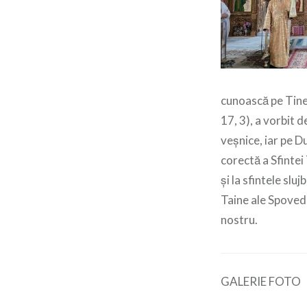
cunoască pe Tine,
17, 3), a vorbit 
veșnice, iar pe D
corectă a Sfintei 
și la sfintele slu
Taine ale Spovedan
nostru.
GALERIE FOTO