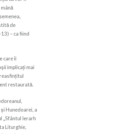
de mână
 asemenea,
stită de
13) – ca fiind
 care îi
șii implicați mai
reasfințitul
cent restaurată.
edoreanul,
 și Hunedoarei, a
ul „Sfântul Ierarh
a Liturghie,