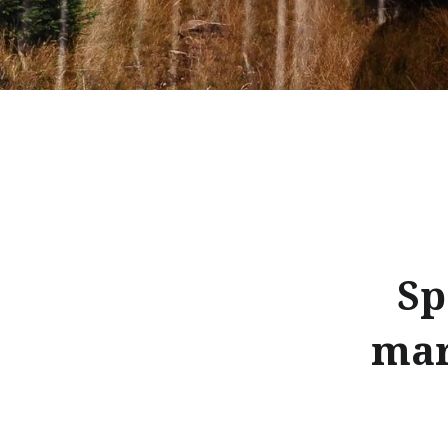
Sp
mar