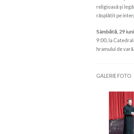
religioasă și leg
răsplătit pe inter
Sâmbătă, 29 iun
9:00, la Catedral
hramului de vară
GALERIE FOTO