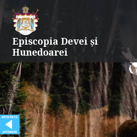
Skip
to
content
Episcopia Devei și
Hunedoarei