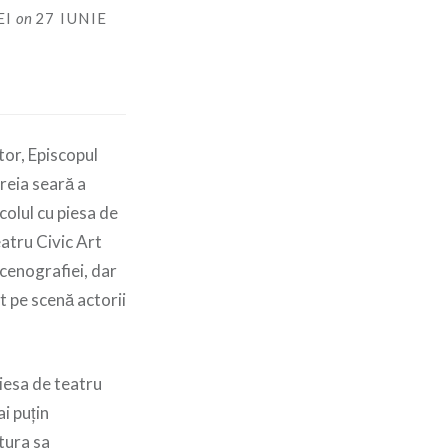
EI
on
27 IUNIE
tor, Episcopul
treia seară a
acolul cu piesa de
eatru Civic Art
scenografiei, dar
t pe scenă actorii
piesa de teatru
i puțin
tura sa