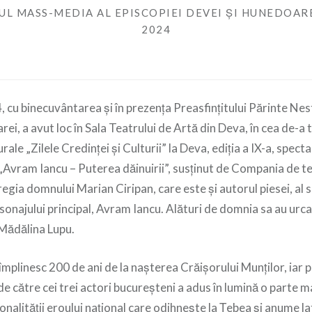
UL MASS-MEDIA AL EPISCOPIEI DEVEI ȘI HUNEDOAR
2024
4, cu binecuvântarea și în prezența Preasfinţitului Părinte Nes
ei, a avut loc în Sala Teatrului de Artă din Deva, în cea de-a 
rale „Zilele Credinței și Culturii” la Deva, ediția a IX-a, spect
 „Avram Iancu – Puterea dăinuirii”, susținut de Compania de t
 regia domnului Marian Ciripan, care este și autorul piesei, al 
rsonajului principal, Avram Iancu. Alături de domnia sa au urca
Mădălina Lupu.
 împlinesc 200 de ani de la nașterea Crăișorului Munților, iar 
de către cei trei actori bucureșteni a adus în lumină o parte ma
nalității eroului național care odihnește la Țebea și anume la