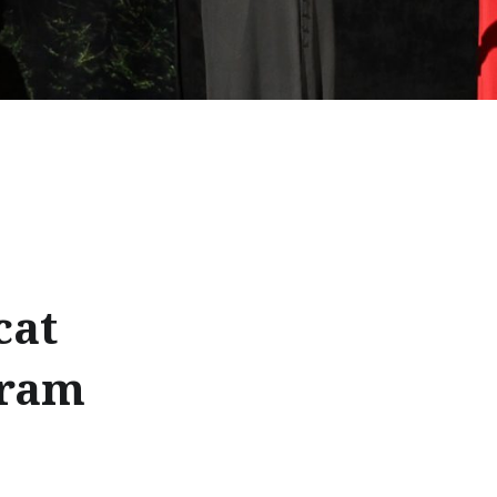
cat
vram