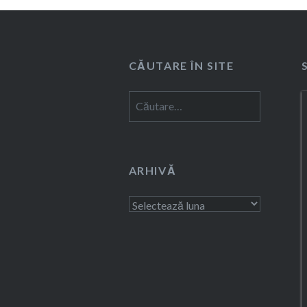
CĂUTARE ÎN SITE
Caută
după:
ARHIVĂ
Arhivă