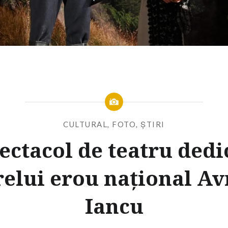
CULTURAL
,
FOTO
,
ȘTIRI
ectacol de teatru dedi
elui erou național A
Iancu