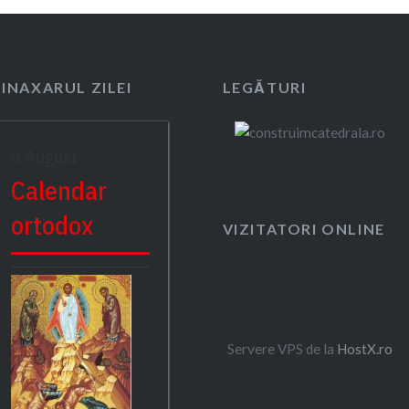
SINAXARUL ZILEI
LEGĂTURI
6 August
Calendar
ortodox
VIZITATORI ONLINE
Servere VPS de la
HostX.ro