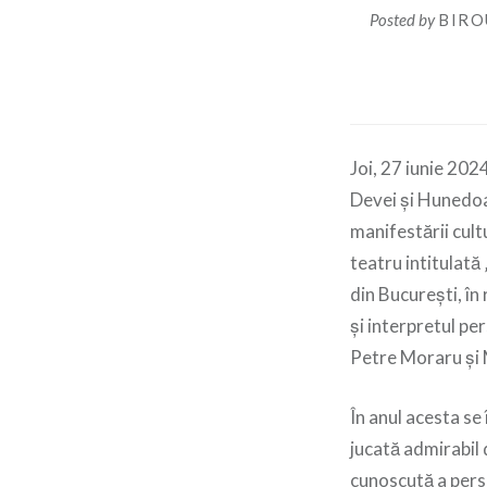
Posted by
BIRO
Joi, 27 iunie 202
Devei şi Hunedoar
manifestării cultu
teatru intitulată
din București, în
și interpretul pe
Petre Moraru și 
În anul acesta se
jucată admirabil 
cunoscută a perso