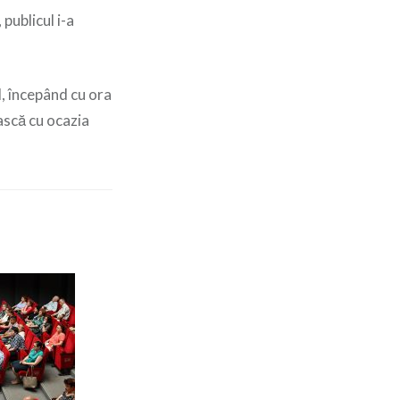
publicul i-a
l, începând cu ora
ască cu ocazia