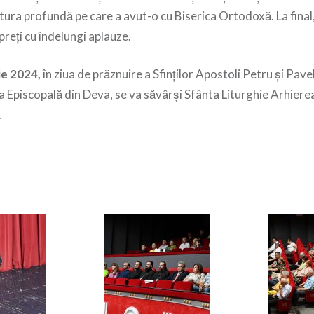
ătura profundă pe care a avut-o cu Biserica Ortodoxă. La final, 
preți cu îndelungi aplauze.
ie 2024,
în ziua de prăznuire a Sfinţilor Apostoli Petru şi Pave
a Episcopală din Deva, se va săvârşi Sfânta Liturghie Arhiere
.