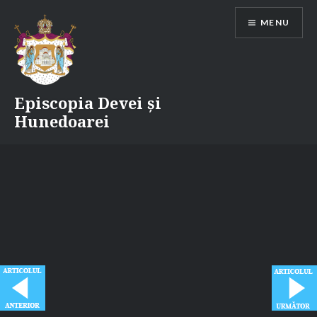
Skip
MENU
to
content
Episcopia Devei și
Hunedoarei