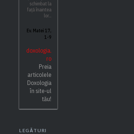
schimbat la
față înaintea
lor...
Ev. Matei 17,
1-9
doxologia.
ro
Preia
articolele
Doxologia
în site-ul
tău!
LEGĂTURI