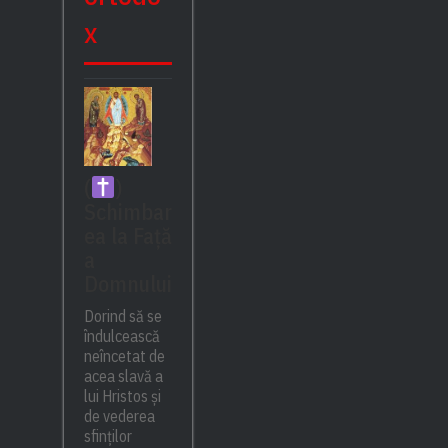
x
(
)
Schimbar
ea la Față
a
Domnului
Dorind să se
îndulcească
neîncetat de
acea slavă a
lui Hristos și
de vederea
sfinților