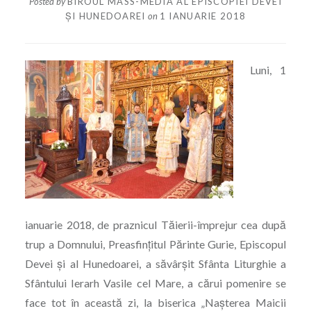
Posted by
BIROUL MASS-MEDIA AL EPISCOPIEI DEVEI
ȘI HUNEDOAREI
on
1 IANUARIE 2018
Luni, 1
ianuarie 2018, de praznicul Tăierii-împrejur cea după
trup a Domnului, Preasfințitul Părinte Gurie, Episcopul
Devei și al Hunedoarei, a săvârșit Sfânta Liturghie a
Sfântului Ierarh Vasile cel Mare, a cărui pomenire se
face tot în această zi, la biserica „Nașterea Maicii