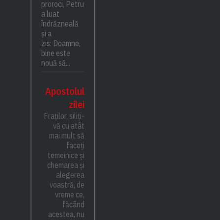
proroci, Petru
a luat
îndrăzneală
și a
zis: Doamne,
bine este
nouă să...
Apostolul
zilei
Fraților, siliți-
vă cu atât
mai mult să
faceți
temeinice și
chemarea și
alegerea
voastră, de
vreme ce,
făcând
acestea, nu