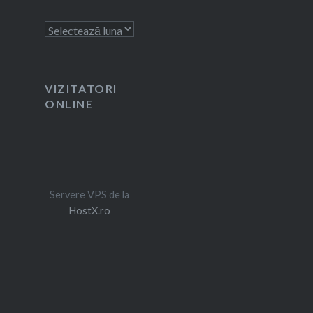
Arhivă
VIZITATORI
ONLINE
Servere VPS de la
HostX.ro