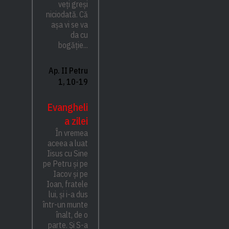
veți greși
niciodată. Că
așa vi se va
da cu
bogăție...
Ap. II Petru
1, 10-19
Evangheli
a zilei
În vremea
aceea a luat
Iisus cu Sine
pe Petru și pe
Iacov și pe
Ioan, fratele
lui, și i-a dus
într-un munte
înalt, de o
parte. Și S-a