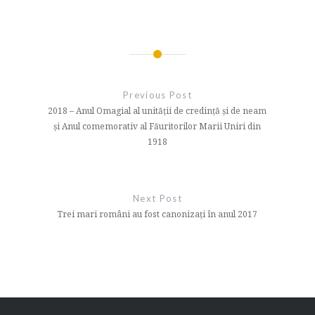
Navigare
în
Previous Post
articole
2018 – Anul Omagial al unității de credință și de neam
și Anul comemorativ al Făuritorilor Marii Uniri din
1918
Next Post
Trei mari români au fost canonizaţi în anul 2017