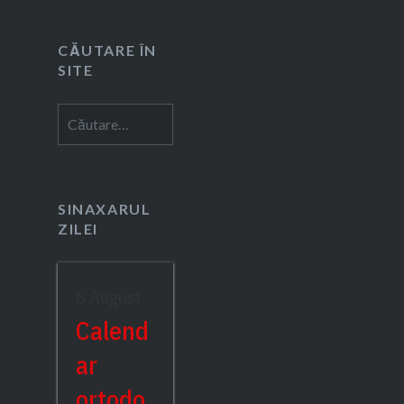
CĂUTARE ÎN
SITE
Caută
după:
SINAXARUL
ZILEI
6 August
Calend
ar
ortodo