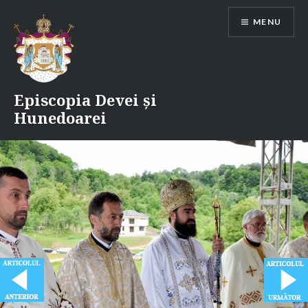
Skip
MENU
to
content
Episcopia Devei și
Hunedoarei