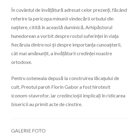
În cuvântul de învățătură adresat celor prezenți, făcând
referire la pericopa minunii vindecării orbului din
naștere, citită în această duminică, Arhipăstorul
hunedorean a vorbit despre rostul suferinței în viața
fiecăruia dintre noi și despre importanța cunoașterii,
cât mai amănunțit, a învățăturii credinței noastre
ortodoxe.
Pentru osteneala depusă la construirea lăcașului de
cult, Preotul paroh Florin Gabor a fost hirotesit
iconom-stavrofor, iar credincioșii implicați în ridicarea
bisericii au primit acte de cinstire.
GALERIE FOTO