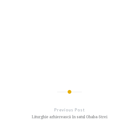
Navigare
în
Previous Post
articole
Liturghie arhierească în satul Ohaba-Strei