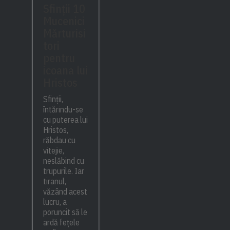
Sfinții 10
Mucenici
Mărturisi
tori
pentru
icoana lui
Hristos
Sfinții,
întărindu-se
cu puterea lui
Hristos,
răbdau cu
vitejie,
neslăbind cu
trupurile. Iar
tiranul,
văzând acest
lucru, a
poruncit să le
ardă fețele