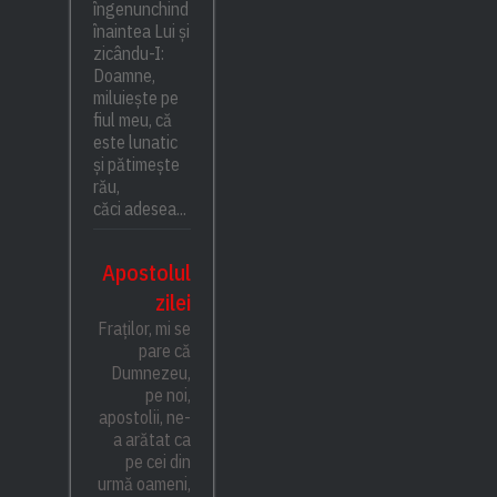
îngenunchind
înaintea Lui și
zicându-I:
Doamne,
miluiește pe
fiul meu, că
este lunatic
și pătimește
rău,
căci adesea...
Apostolul
zilei
Fraților, mi se
pare că
Dumnezeu,
pe noi,
apostolii, ne-
a arătat ca
pe cei din
urmă oameni,