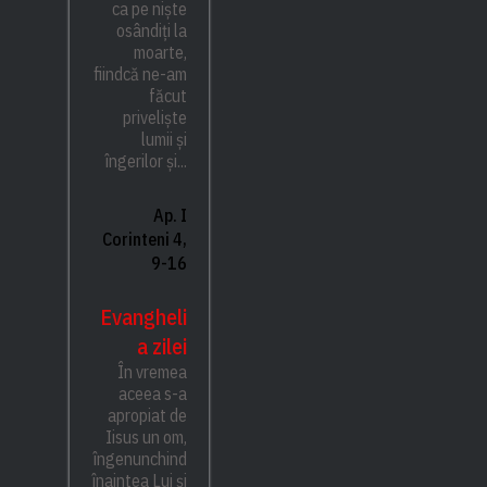
ca pe niște
osândiți la
moarte,
fiindcă ne-am
făcut
priveliște
lumii și
îngerilor și...
Ap. I
Corinteni 4,
9-16
Evangheli
a zilei
În vremea
aceea s-a
apropiat de
Iisus un om,
îngenunchind
înaintea Lui și