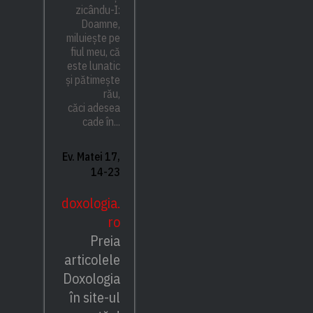
zicându-I:
Doamne,
miluiește pe
fiul meu, că
este lunatic
și pătimește
rău,
căci adesea
cade în...
Ev. Matei 17,
14-23
doxologia.
ro
Preia
articolele
Doxologia
în site-ul