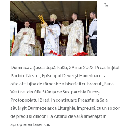
În
Duminica a șasea după Paști, 29 mai 2022, Preasfințitul
Părinte Nestor, Episcopul Devei și Hunedoarei, a
oficiat slujba de târnosire a bisericii cu hramul „Buna
Vestire” din filia Stănija de Sus, parohia Buceș,
Protopopiatul Brad. În continuare Preasfinția Sa a
săvârșit Dumnezeiasca Liturghie, împreună cu un sobor
de preoți și diaconi, la Altarul de vară amenajat în
apropierea bisericii.