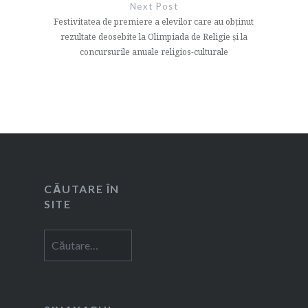
Next Post
Festivitatea de premiere a elevilor care au obținut
rezultate deosebite la Olimpiada de Religie și la
concursurile anuale religios-culturale
CĂUTARE ÎN
SITE
Caută
după: