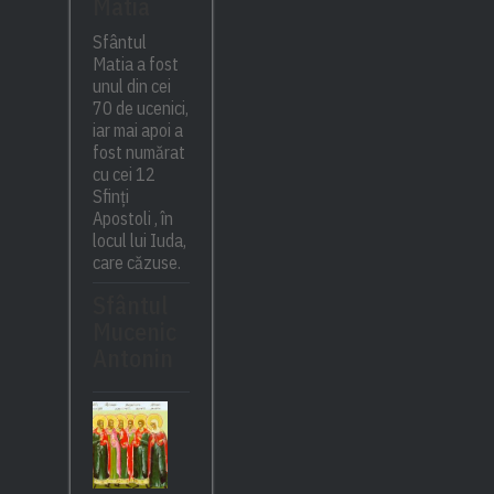
Matia
Sfântul
Matia a fost
unul din cei
70 de ucenici,
iar mai apoi a
fost numărat
cu cei 12
Sfinți
Apostoli , în
locul lui Iuda,
care căzuse.
Sfântul
Mucenic
Antonin