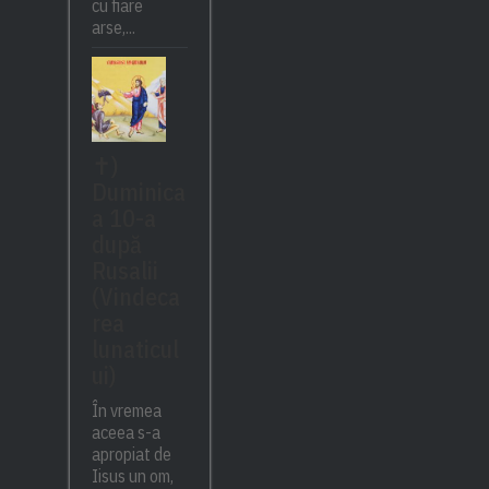
cu fiare
arse,...
✝)
Duminica
a 10-a
după
Rusalii
(Vindeca
rea
lunaticul
ui)
În vremea
aceea s-a
apropiat de
Iisus un om,