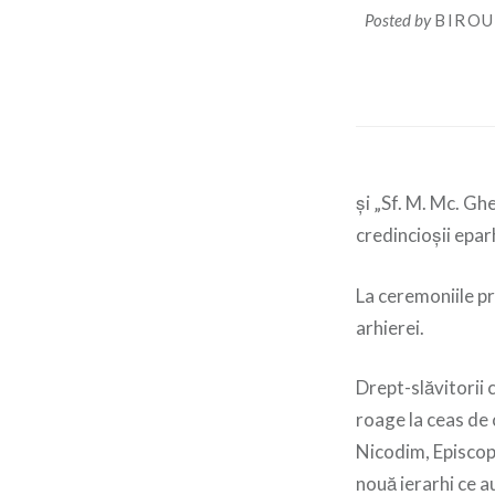
Posted by
BIROU
şi „Sf. M. Mc. Gh
credincioşii epar
La ceremoniile pr
arhierei.
Drept-slăvitorii c
roage la ceas de 
Nicodim, Episcopu
nouă ierarhi ce a