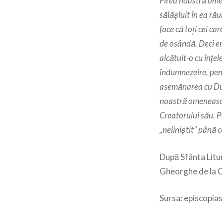
Firea noastră omen
sălăşluit în ea ră
face că toți cei c
de osândă. Deci er
alcătuit-o cu înțel
îndumnezeire, pen
asemănarea cu Dumn
noastră omenească
Creatorului său. 
„neliniştit” până 
După Sfânta Litur
Gheorghe de la C
Sursa: episcopias