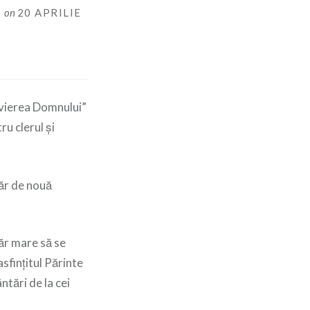
I
on
20 APRILIE
nvierea Domnului”
u clerul şi
măr de nouă
măr mare să se
sfinţitul Părinte
ntări de la cei