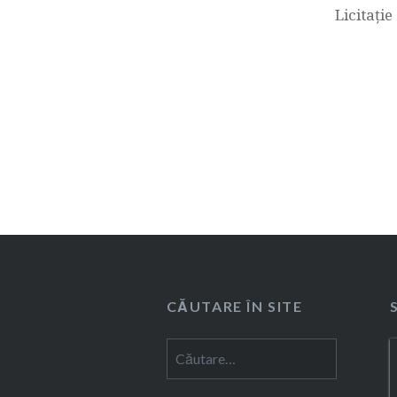
articole
Licitați
CĂUTARE ÎN SITE
Caută
după: