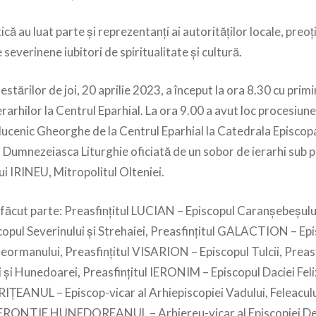
ică au luat parte şi reprezentanţi ai autorităţilor locale, preoți
le severinene iubitori de spiritualitate şi cultură.
tărilor de joi, 20 aprilie 2023, a început la ora 8.30 cu primi
arhilor la Centrul Eparhial. La ora 9.00 a avut loc procesiun
ucenic Gheorghe de la Centrul Eparhial la Catedrala Episcopa
 Dumnezeiasca Liturghie oficiată de un sobor de ierarhi sub p
lui IRINEU, Mitropolitul Olteniei.
făcut parte: Preasfinţitul LUCIAN – Episcopul Caranșebeșului
pul Severinului și Strehaiei, Preasfinţitul GALACTION – Ep
eleormanului, Preasfinţitul VISARION – Episcopul Tulcii, Prea
 și Hunedoarei, Preasfinţitul IERONIM – Episcopul Daciei Felix
EANUL – Episcop-vicar al Arhiepiscopiei Vadului, Feleacului 
HERONTIE HUNEDOREANUL – Arhiereu-vicar al Episcopiei Dev