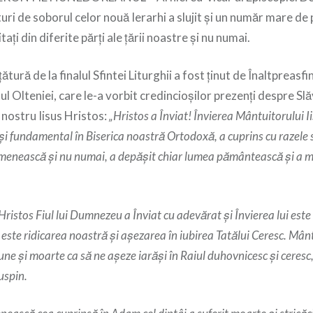
ri de soborul celor nouă Ierarhi a slujit și un număr mare de p
tați din diferite părți ale țării noastre și nu numai.
tură de la finalul Sfintei Liturghii a fost ținut de Înaltpreasfi
ul Olteniei, care le-a vorbit credincioșilor prezenți despre Slă
 nostru Iisus Hristos:
„Hristos a Înviat! Învierea Mântuitorului I
și fundamental în Biserica noastră Ortodoxă, a cuprins cu razele 
omenească și nu numai, a depășit chiar lumea pământească şi a m
Hristos Fiul lui Dumnezeu a Înviat cu adevărat și Învierea lui este
 este ridicarea noastră și așezarea în iubirea Tatălui Ceresc. Mân
ciune și moarte ca să ne așeze iarăși în Raiul duhovnicesc și ceres
suspin.