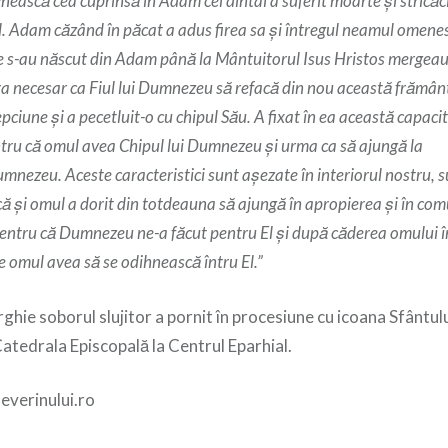
ească cea cuprinsă în Adam cel dintâi a suferit moarte și stricăc
ul. Adam căzând în păcat a adus firea sa și întregul neamul omenes
are s-au născut din Adam până la Mântuitorul Isus Hristos mergeau î
a necesar ca Fiul lui Dumnezeu să refacă din nou această frământ
epciune și a pecetluit-o cu chipul Său. A fixat în ea această capaci
tru că omul avea Chipul lui Dumnezeu și urma ca să ajungă la
ezeu. Aceste caracteristici sunt aşezate în interiorul nostru, sun
 şi omul a dorit din totdeauna să ajungă în apropierea şi în co
Pentru că Dumnezeu ne-a făcut pentru El şi după căderea omului î
ce omul avea să se odihnească întru El.”
ghie soborul slujitor a pornit în procesiune cu icoana Sfântu
atedrala Episcopală la Centrul Eparhial.
everinului.ro