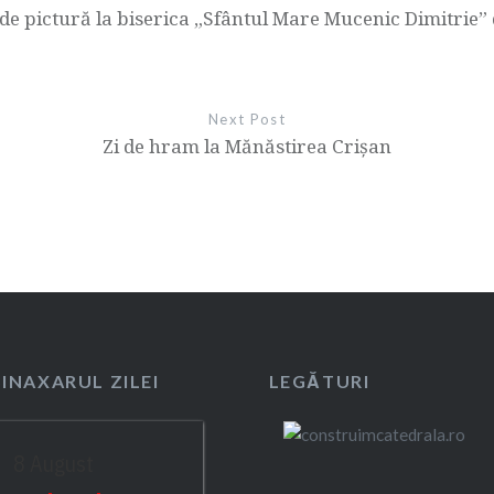
e de pictură la biserica „Sfântul Mare Mucenic Dimitrie”
Next Post
Zi de hram la Mănăstirea Crișan
SINAXARUL ZILEI
LEGĂTURI
8 August