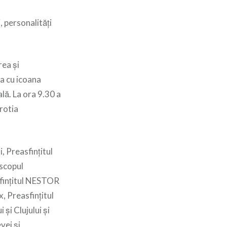
, personalități
rea și
ea cu icoana
lă. La ora 9.30 a
rotia
, Preasfinţitul
iscopul
sfinţitul NESTOR
, Preasfinţitul
şi Clujului şi
ei și