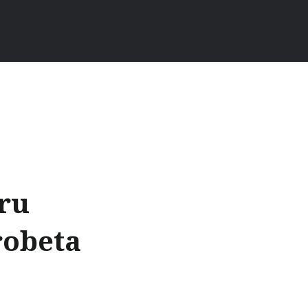
ru
robeta