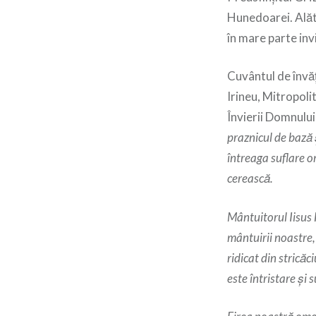
Hunedoarei. Alătu
în mare parte invi
Cuvântul de învăță
Irineu, Mitropolit
Învierii Domnului
praznicul de bază 
întreaga suflare 
cerească.
Mântuitorul Iisus 
mântuirii noastre,
ridicat din strică
este întristare și 