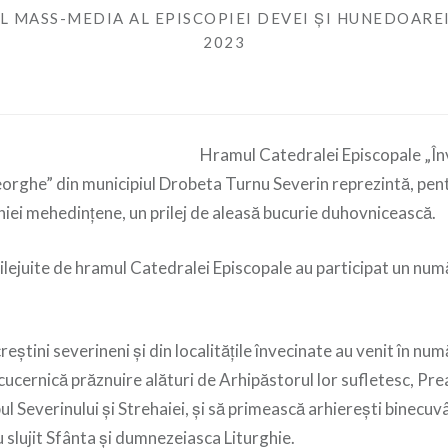
L MASS-MEDIA AL EPISCOPIEI DEVEI ȘI HUNEDOARE
2023
Hramul Catedralei Episcopale „Î
eorghe” din municipiul Drobeta Turnu Severin reprezintă, pentr
hiei mehedințene, un prilej de aleasă bucurie duhovnicească.
ilejuite de hramul Catedralei Episcopale au participat un nu
reştini severineni şi din localitățile învecinate au venit în nu
cucernică prăznuire alături de Arhipăstorul lor sufletesc, Prea
l Severinului şi Strehaiei, și să primească arhierești binecuvâ
u slujit Sfânta și dumnezeiasca Liturghie.