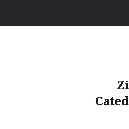
Z
Cated