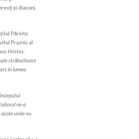
reoți și diaconi,
nțitul Părinte
vitul Praznic al
isus Hristos,
sale strălucitoare
ers în lumea
 începutul
tuitorul ne-a
c, acolo unde nu