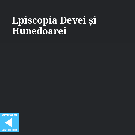
Skip
to
Episcopia Devei și
content
Hunedoarei