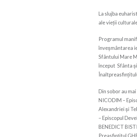
La slujba euharist
ale vieţii cultura
Programul manifes
înveşmântarea ier
Sfântului Mare M
început Sfânta şi
Înaltpreasfinţitu
Din sobor au mai 
NICODIM – Episco
Alexandriei şi T
– Episcopul Devei
BENEDICT BISTRIŢ
Preasfinţitul G