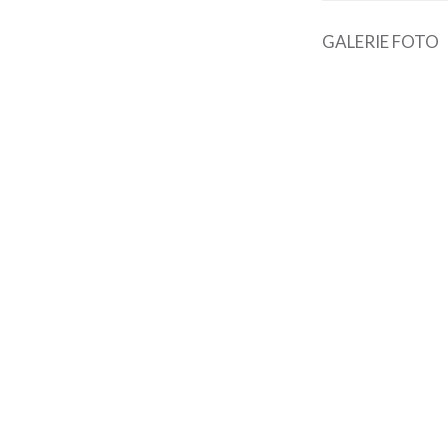
GALERIE FOTO
Navigare
în