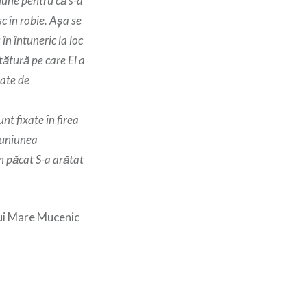
iune pentru că s-a
c în robie. Așa se
n întuneric la loc
ătură pe care El a
tate de
t fixate în firea
muniunea
n păcat S-a arătat
lui Mare Mucenic