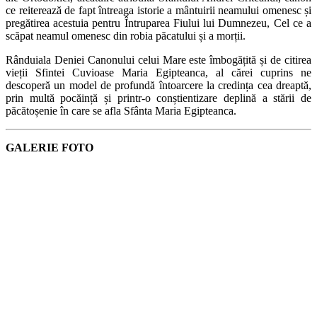
ce reiterează de fapt întreaga istorie a mântuirii neamului omenesc și
pregătirea acestuia pentru Întruparea Fiului lui Dumnezeu, Cel ce a
scăpat neamul omenesc din robia păcatului și a morții.
Rânduiala Deniei Canonului celui Mare este îmbogățită și de citirea
vieții Sfintei Cuvioase Maria Egipteanca, al cărei cuprins ne
descoperă un model de profundă întoarcere la credința cea dreaptă,
prin multă pocăință și printr-o conștientizare deplină a stării de
păcătoșenie în care se afla Sfânta Maria Egipteanca.
GALERIE FOTO