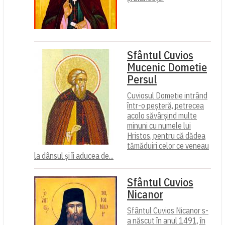
Sfântul Cuvios
Mucenic Dometie
Persul
Cuviosul Dometie intrând
într-o peșteră, petrecea
acolo săvârșind multe
minuni cu numele lui
Hristos, pentru că dădea
tămăduiri celor ce veneau
la dânsul și îi aducea de...
Sfântul Cuvios
Nicanor
Sfântul Cuvios Nicanor s-
a născut în anul 1491, în