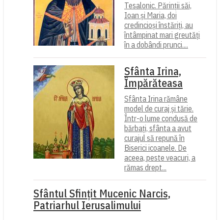
Tesalonic. Părinții săi,
Ioan și Maria, doi
credincioși înstăriți, au
întâmpinat mari greutăți
în a dobândi prunci....
Sfânta Irina,
Împărăteasa
Sfânta Irina rămâne
model de curaj și tărie.
Într-o lume condusă de
bărbați, sfânta a avut
curajul să repună în
Biserici icoanele. De
aceea, peste veacuri, a
rămas drept...
Sfântul Sfinţit Mucenic Narcis,
Patriarhul Ierusalimului