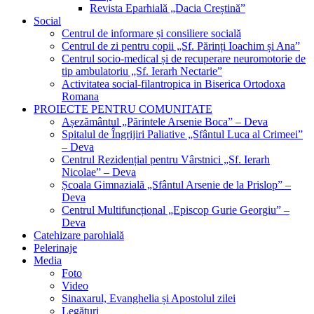
Revista Eparhială „Dacia Creștină”
Social
Centrul de informare și consiliere socială
Centrul de zi pentru copii „Sf. Părinți Ioachim și Ana”
Centrul socio-medical și de recuperare neuromotorie de
tip ambulatoriu „Sf. Ierarh Nectarie”
Activitatea social-filantropica in Biserica Ortodoxa
Romana
PROIECTE PENTRU COMUNITATE
Așezământul „Părintele Arsenie Boca” – Deva
Spitalul de Îngrijiri Paliative „Sfântul Luca al Crimeei”
– Deva
Centrul Rezidențial pentru Vârstnici „Sf. Ierarh
Nicolae” – Deva
Școala Gimnazială „Sfântul Arsenie de la Prislop” –
Deva
Centrul Multifuncțional „Episcop Gurie Georgiu” –
Deva
Catehizare parohială
Pelerinaje
Media
Foto
Video
Sinaxarul, Evanghelia și Apostolul zilei
Legături