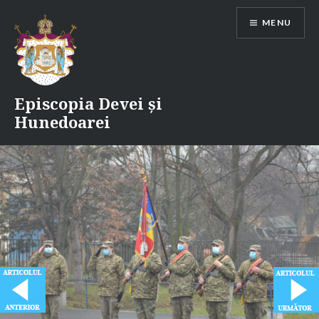
Skip
MENU
to
content
Episcopia Devei și
Hunedoarei