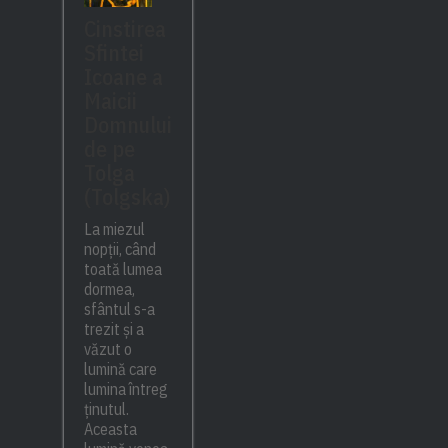
Cinstirea
Sfintei
Icoane a
Maicii
Domnului
de pe
Tolga
(Tolgska)
La miezul
nopții, când
toată lumea
dormea,
sfântul s-a
trezit și a
văzut o
lumină care
lumina întreg
ținutul.
Aceasta