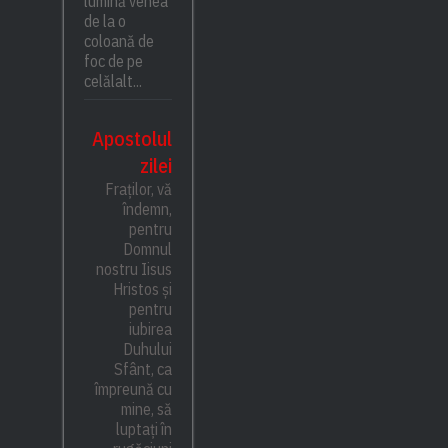
lumină venea
de la o
coloană de
foc de pe
celălalt...
Apostolul
zilei
Fraților, vă
îndemn,
pentru
Domnul
nostru Iisus
Hristos și
pentru
iubirea
Duhului
Sfânt, ca
împreună cu
mine, să
luptați în