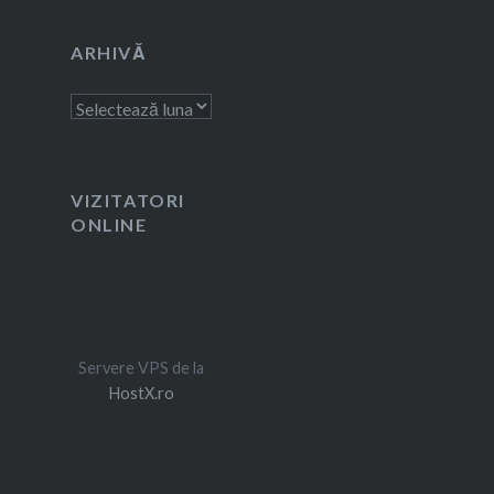
ARHIVĂ
Arhivă
VIZITATORI
ONLINE
Servere VPS de la
HostX.ro