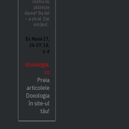
vostru nu
plătește
darea? Ba da!
– a zis el. Dar
intrând...
Ev. Matei 17,
24-27; 18,
1-4
doxologia.
ro
Preia
articolele
Doxologia
în site-ul
tău!