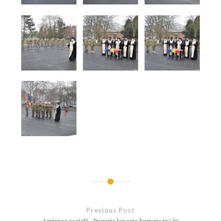
Navigare
în
Previous Post