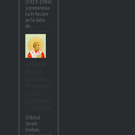
(1919-1984)
și pomenirea
lui în fiecare
an la data
de...
Sfântul
Ierarh
Emilian
Mărturisi
torul,
Episcopu
l Cizicului
Sfântul
Ierarh
Emilian,