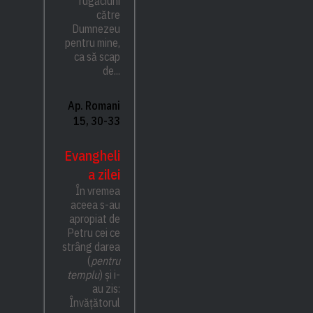
rugăciuni
către
Dumnezeu
pentru mine,
ca să scap
de...
Ap. Romani
15, 30-33
Evangheli
a zilei
În vremea
aceea s-au
apropiat de
Petru cei ce
strâng darea
(
pentru
templu
) și i-
au zis:
Învățătorul