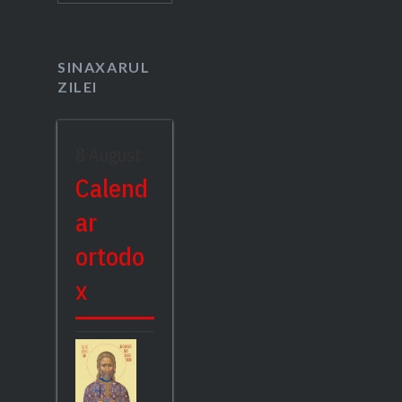
SINAXARUL
ZILEI
8 August
Calend
ar
ortodo
x