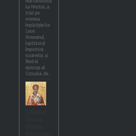
mărturisitorul
lui Hristos, a
trăit pe
vremea
împărăției lui
Leon
Armeanul,
luptătorul
împotriva
icoanelor, și
fiind el
episcop al
Cizicului, de...
Sfântul
Ierarh
Miron,
Episcopu