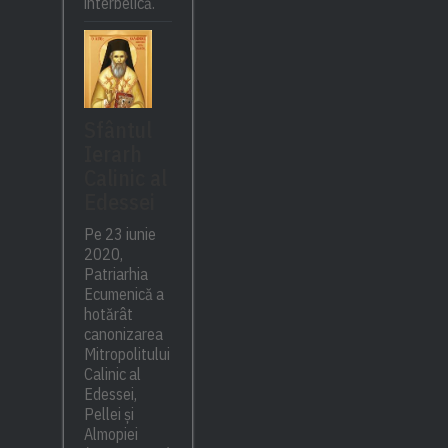
interbelică.
Sfântul
Ierarh
Calinic al
Edessei
Pe 23 iunie
2020,
Patriarhia
Ecumenică a
hotărât
canonizarea
Mitropolitului
Calinic al
Edessei,
Pellei și
Almopiei