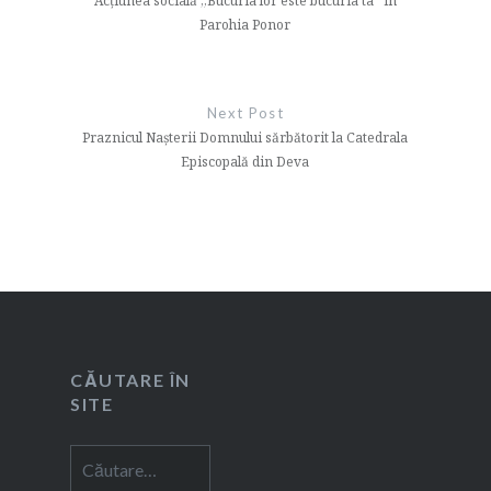
articole
Acțiunea socială „Bucuria lor este bucuria ta” în
Parohia Ponor
Next Post
Praznicul Nașterii Domnului sărbătorit la Catedrala
Episcopală din Deva
CĂUTARE ÎN
SITE
Caută
după: