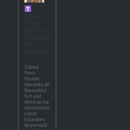
)
Sfântul
Preot
Mucenic
Alexandr
u din
Basarabi
a
Sfântul
Preot
Mucenic
Alexandru din
Basarabia a
fost unul
dintre cei mai
reprezentativ
i clerici
basarabeni
din perioada