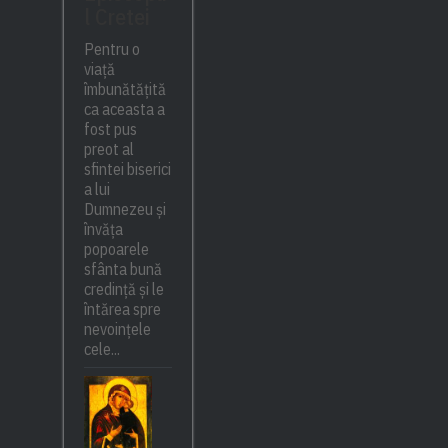
l Cretei
Pentru o
viață
îmbunătățită
ca aceasta a
fost pus
preot al
sfintei biserici
a lui
Dumnezeu și
învăța
popoarele
sfânta bună
credință și le
întărea spre
nevoințele
cele...