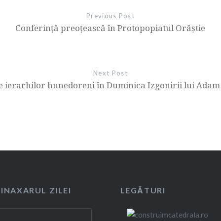
Previous Post
Conferință preoțească în Protopopiatul Orăștie
Next Post
le ierarhilor hunedoreni în Duminica Izgonirii lui Adam
SINAXARUL ZILEI
LEGĂTURI