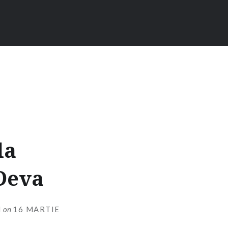
la
 Deva
I
on
16 MARTIE