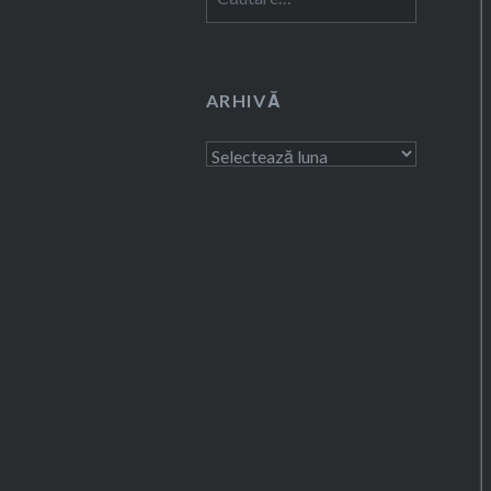
după:
ARHIVĂ
Arhivă