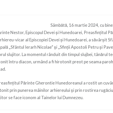
Sâmbătă, 16 martie 2024, cu bin
ărinte Nestor, Episcopul Devei și Hunedoarei, Preasfințitul P
iereu-vicar al Episcopiei Devei și Hunedoarei, a săvârșit Sfâ
ală „Sfântul Ierarh Nicolae” și „Sfinții Apostoli Petru și Pave
ul slujitor. La momentul rânduit din timpul slujbei, tânărul 
tonit întru diacon, urmând a fi hirotonit preot pe seama paro
rad.
Preasfințitul Părinte Gherontie Hunedoreanul a rostit un cuvâ
otonit prin punerea mâinilor arhiereului și prin rostirea rugăci
ujitor se face iconom al Tainelor lui Dumnezeu.