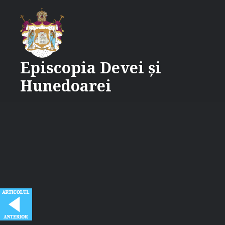
Skip
to
content
Episcopia Devei și
Hunedoarei