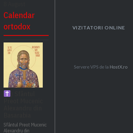
8 August
Calendar
ortodox
VIZITATORI ONLINE
Servere VPS de la
HostX.ro
) Sfântul
Preot Mucenic
Alexandru din
Basarabia
Sfântul Preot Mucenic
Alexandru din