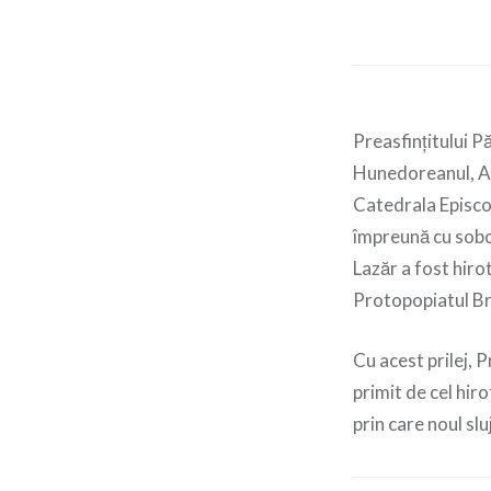
Preasfințitului P
Hunedoreanul, Arh
Catedrala Episcop
împreună cu sobor
Lazăr a fost hiro
Protopopiatul B
Cu acest prilej, 
primit de cel hir
prin care noul sl