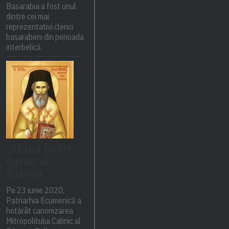
Basarabia a fost unul
dintre cei mai
reprezentativi clerici
basarabeni din perioada
interbelică.
Sfântul Ierarh
Calinic al
Edessei
Pe 23 iunie 2020,
Patriarhia Ecumenică a
hotărât canonizarea
Mitropolitului Calinic al