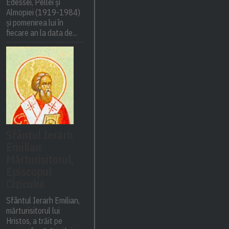
Edessei, Pellei și
Almopiei (1919-1984)
și pomenirea lui în
fiecare an la data de...
Sfântul Ierarh
Emilian
Mărturisitorul,
Episcopul
Cizicului
Sfântul Ierarh Emilian,
mărturisitorul lui
Hristos, a trăit pe