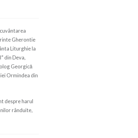
ecuvântarea
ărinte Gherontie
nta Liturghie la
l” din Deva,
teolog Georgică
hiei Ormindea din
nt despre harul
unilor rânduite,