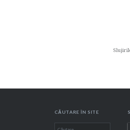
în
articole
Slujiri
CĂUTARE ÎN SITE
Caută