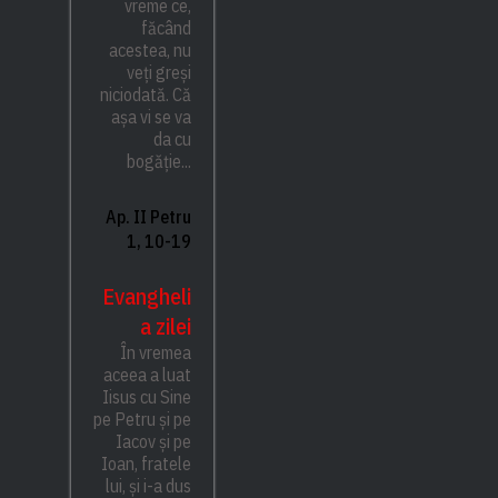
vreme ce,
făcând
acestea, nu
veți greși
niciodată. Că
așa vi se va
da cu
bogăție...
Ap. II Petru
1, 10-19
Evangheli
a zilei
În vremea
aceea a luat
Iisus cu Sine
pe Petru și pe
Iacov și pe
Ioan, fratele
lui, și i-a dus