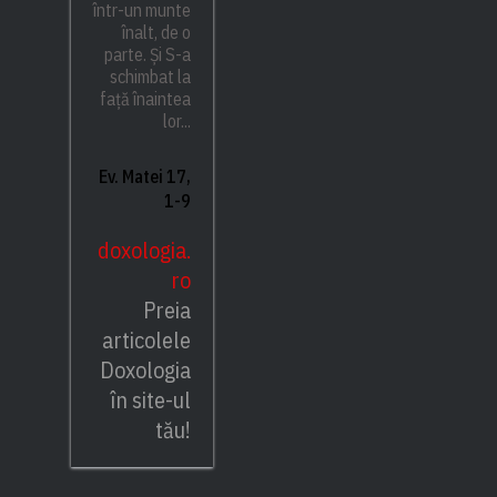
într-un munte
înalt, de o
parte. Și S-a
schimbat la
față înaintea
lor...
Ev. Matei 17,
1-9
doxologia.
ro
Preia
articolele
Doxologia
în site-ul
tău!