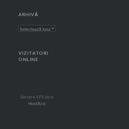
ARHIVĂ
Arhivă
VIZITATORI
ONLINE
Servere VPS de la
HostX.ro