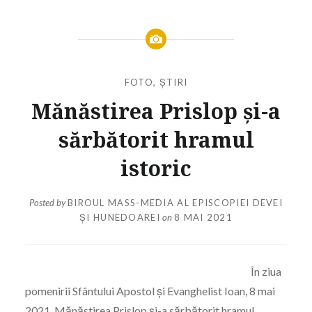
FOTO
,
ȘTIRI
Mănăstirea Prislop și-a
sărbătorit hramul
istoric
Posted by
BIROUL MASS-MEDIA AL EPISCOPIEI DEVEI
ȘI HUNEDOAREI
on
8 MAI 2021
În ziua
pomenirii Sfântului Apostol și Evanghelist Ioan, 8 mai
2021, Mănăstirea Prislop și-a sărbătorit hramul