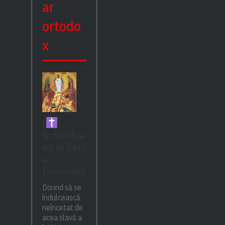
ar
ortodo
x
(
)
Schimbar
ea la Față
a
Domnului
Dorind să se
îndulcească
neîncetat de
acea slavă a