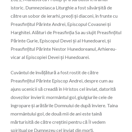
istoric. Dumnezeiasca Liturghie a fost săvârșită de
către un sobor de ierarhi, preoți și diaconi, în frunte cu
Preasfințitul Părinte Andrei, Episcopul Covasnei și
Harghitei. Alături de Preasfinția Sa au slujit Preasfințitul
Părinte Gurie, Episcopul Devei și al Hunedoarei, și
Preasfințitul Părinte Nestor Hunedoreanul, Arhiereu-
vicar al Episcopiei Devei și Hunedoarei.
Cuvântul de învățătură a fost rostit de către
Preasfințitul Părinte Episcop Andrei, despre cum au
ajuns ucenicii să creadă în Hristos cel înviat, datorită
dovezilor învierii: mormântul gol, giulgiurile cele de
îngropare și arătările Domnului de după înviere. Taina
mormântului gol, de două mii de ani este taină
mărturisită de către creștini pentru că Îl vedem
spiritual pe Dumnezeu cel înviat din morți.