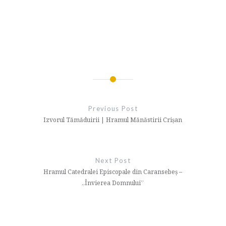
Navigare
în
Previous Post
articole
Izvorul Tămăduirii | Hramul Mănăstirii Crișan
Next Post
Hramul Catedralei Episcopale din Caransebeș –
„Învierea Domnului”