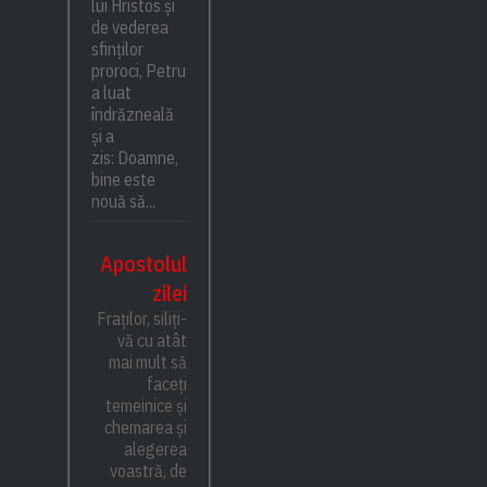
lui Hristos și
de vederea
sfinților
proroci, Petru
a luat
îndrăzneală
și a
zis: Doamne,
bine este
nouă să...
Apostolul
zilei
Fraților, siliți-
vă cu atât
mai mult să
faceți
temeinice și
chemarea și
alegerea
voastră, de