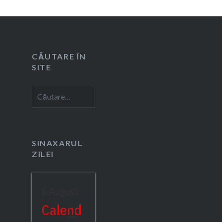
CĂUTARE ÎN
SITE
Caută
după:
SINAXARUL
ZILEI
6 August
Calend