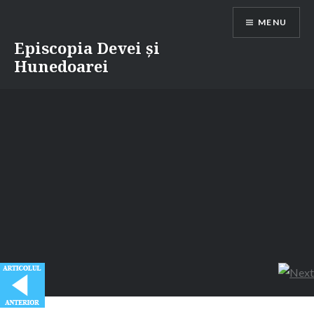
Skip
MENU
to
content
Episcopia Devei și
Hunedoarei