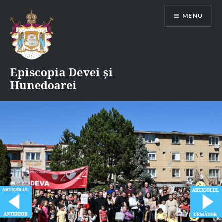
Skip
MENU
to
content
Episcopia Devei și
Hunedoarei