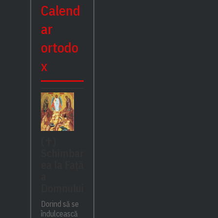
Calend
ar
ortodo
x
(✝)
Schimbar
ea la Față
a
Domnului
Dorind să se
îndulcească