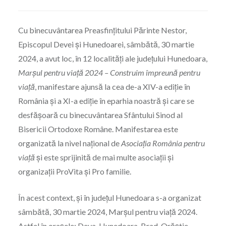
Cu binecuvântarea Preasfinţitului Părinte Nestor,
Episcopul Devei și Hunedoarei, sâmbătă, 30 martie
2024, a avut loc, în 12 localități ale județului Hunedoara,
Marșul pentru viață 2024 – Construim împreună pentru
viață
, manifestare ajunsă la cea de-a XIV-a ediție în
România şi a XI-a ediţie în eparhia noastră și care se
desfășoară cu binecuvântarea Sfântului Sinod al
Bisericii Ortodoxe Române. Manifestarea este
organizată la nivel național de
Asociația România pentru
viață
și este sprijinită de mai multe asociații și
organizații ProVita și Pro familie.
În acest context, și în județul Hunedoara s-a organizat
sâmbătă, 30 martie 2024, Marşul pentru viață 2024.
Astfel în orașele: Deva, Hunedoara, Brad, Orăștie,