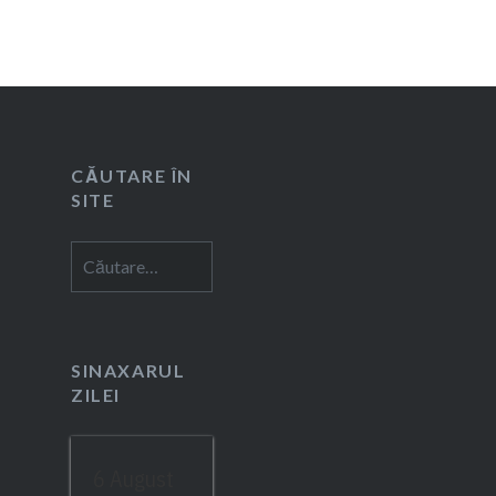
CĂUTARE ÎN
SITE
Caută
după:
SINAXARUL
ZILEI
6 August