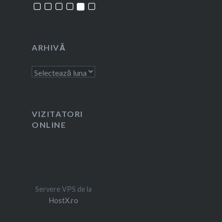
ARHIVĂ
Arhivă
VIZITATORI
ONLINE
Servere VPS de la
HostX.ro