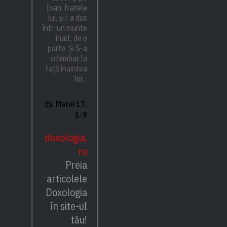
Ioan, fratele
lui, și i-a dus
într-un munte
înalt, de o
parte. Și S-a
schimbat la
față înaintea
lor...
Ev. Matei 17,
1-9
doxologia.
ro
Preia
articolele
Doxologia
în site-ul
tău!