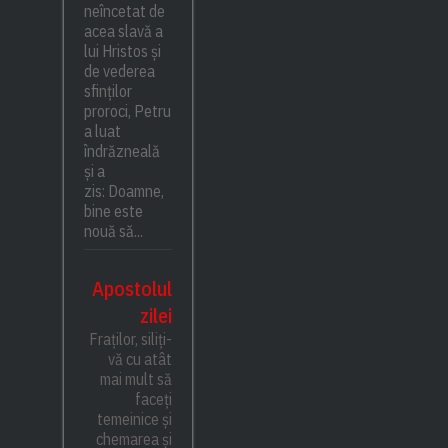
neîncetat de
acea slavă a
lui Hristos și
de vederea
sfinților
proroci, Petru
a luat
îndrăzneală
și a
zis: Doamne,
bine este
nouă să...
Apostolul
zilei
Fraților, siliți-
vă cu atât
mai mult să
faceți
temeinice și
chemarea și