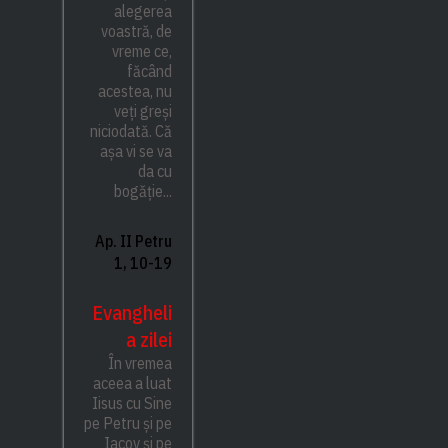
alegerea
voastră, de
vreme ce,
făcând
acestea, nu
veți greși
niciodată. Că
așa vi se va
da cu
bogăție...
Ap. II Petru
1, 10-19
Evangheli
a zilei
În vremea
aceea a luat
Iisus cu Sine
pe Petru și pe
Iacov și pe