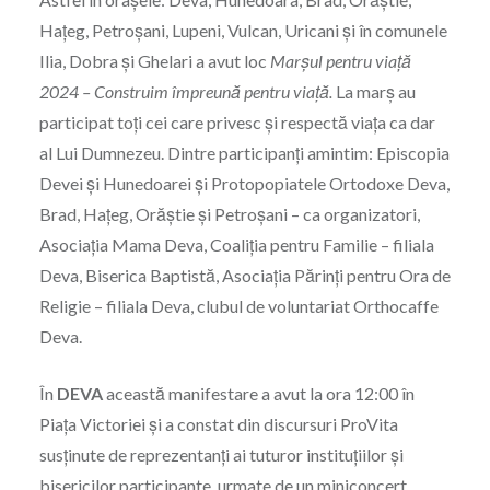
Hațeg, Petroșani, Lupeni, Vulcan, Uricani și în comunele
Ilia, Dobra şi Ghelari a avut loc
Marșul pentru viață
2024 – Construim împreună pentru viață.
La marș au
participat toți cei care privesc și respectă viața ca dar
al Lui Dumnezeu. Dintre participanți amintim: Episcopia
Devei și Hunedoarei şi Protopopiatele Ortodoxe Deva,
Brad, Hațeg, Orăștie și Petroșani – ca organizatori,
Asociația Mama Deva, Coaliția pentru Familie – filiala
Deva, Biserica Baptistă, Asociația Părinți pentru Ora de
Religie – filiala Deva, clubul de voluntariat Orthocaffe
Deva.
În
DEVA
această manifestare a avut la ora 12:00 în
Piața Victoriei şi a constat din discursuri ProVita
susţinute de reprezentanţi ai tuturor instituţiilor şi
bisericilor participante, urmate de un miniconcert