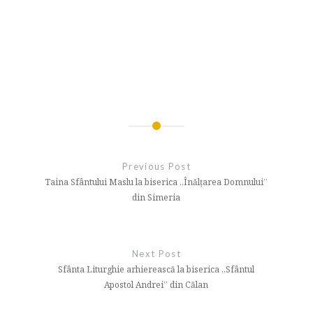
Navigare
în
Previous Post
articole
Taina Sfântului Maslu la biserica „Înălțarea Domnului”
din Simeria
Next Post
Sfânta Liturghie arhierească la biserica „Sfântul
Apostol Andrei” din Călan