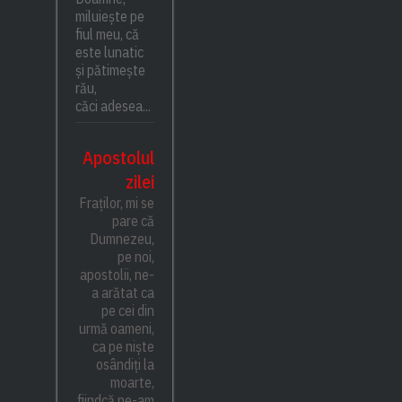
miluiește pe
fiul meu, că
este lunatic
și pătimește
rău,
căci adesea...
Apostolul
zilei
Fraților, mi se
pare că
Dumnezeu,
pe noi,
apostolii, ne-
a arătat ca
pe cei din
urmă oameni,
ca pe niște
osândiți la
moarte,
fiindcă ne-am