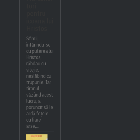
tori
pentru
icoana lui
Hristos
Sfinții,
întărindu-se
cu puterea lui
Hristos,
răbdau cu
vitejie,
neslăbind cu
trupurile. Iar
tiranul,
văzând acest
lucru, a
poruncit să le
ardă fețele
cu fiare
arse,...