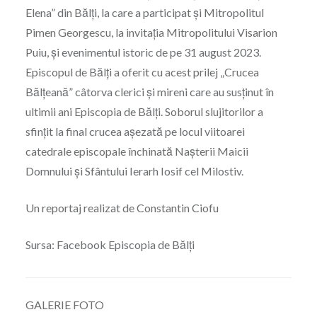
Elena” din Bălţi, la care a participat şi Mitropolitul
Pimen Georgescu, la invitaţia Mitropolitului Visarion
Puiu, şi evenimentul istoric de pe 31 august 2023.
Episcopul de Bălţi a oferit cu acest prilej „Crucea
Bălţeană” câtorva clerici şi mireni care au susţinut în
ultimii ani Episcopia de Bălţi. Soborul slujitorilor a
sfinţit la final crucea aşezată pe locul viitoarei
catedrale episcopale închinată Naşterii Maicii
Domnului şi Sfântului Ierarh Iosif cel Milostiv.
Un reportaj realizat de Constantin Ciofu
Sursa: Facebook Episcopia de Bălți
GALERIE FOTO