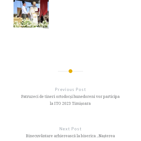
Navigare
în
Previous Post
articole
Patruzeci de tineri ortodocși hunedoreni vor participa
la ITO 2023 Timișoara
Next Post
Binecuvântare arhierească la biserica „Nașterea