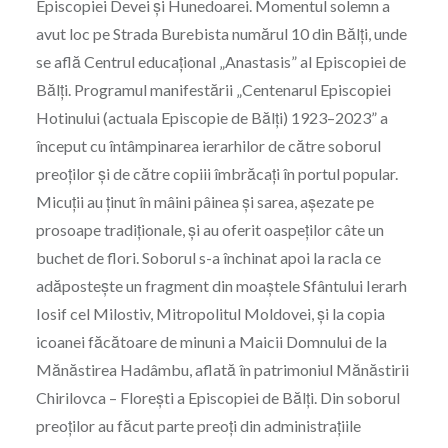
Episcopiei Devei și Hunedoarei. Momentul solemn a
avut loc pe Strada Burebista numărul 10 din Bălţi, unde
se află Centrul educaţional „Anastasis” al Episcopiei de
Bălţi. Programul manifestării „Centenarul Episcopiei
Hotinului (actuala Episcopie de Bălți) 1923–2023” a
început cu întâmpinarea ierarhilor de către soborul
preoţilor şi de către copiii îmbrăcaţi în portul popular.
Micuţii au ţinut în mâini pâinea şi sarea, aşezate pe
prosoape tradiţionale, şi au oferit oaspeţilor câte un
buchet de flori. Soborul s-a închinat apoi la racla ce
adăposteşte un fragment din moaştele Sfântului Ierarh
Iosif cel Milostiv, Mitropolitul Moldovei, şi la copia
icoanei făcătoare de minuni a Maicii Domnului de la
Mănăstirea Hadâmbu, aflată în patrimoniul Mănăstirii
Chirilovca – Floreşti a Episcopiei de Bălţi. Din soborul
preoţilor au făcut parte preoţi din administraţiile