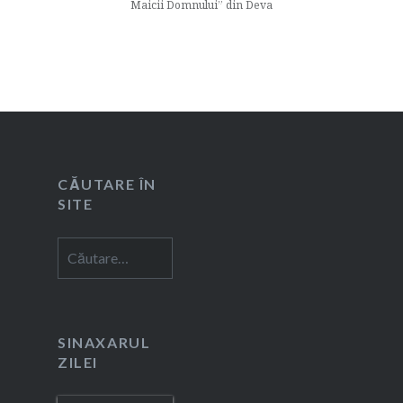
Maicii Domnului” din Deva
CĂUTARE ÎN
SITE
Caută
după:
SINAXARUL
ZILEI