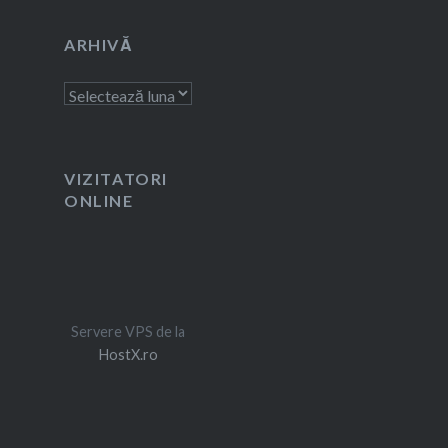
ARHIVĂ
Arhivă
VIZITATORI
ONLINE
Servere VPS de la
HostX.ro