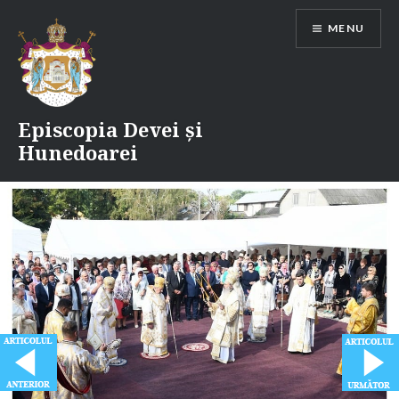
Skip
MENU
to
content
Episcopia Devei și
Hunedoarei