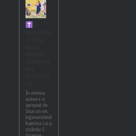
)
Duminica
a 10-a
după
Rusalii
(Vindeca
rea
lunaticul
ui)
În vremea
aceea s-a
apropiat de
Iisus un om,
îngenunchind
înaintea Lui și
zicându-I:
Doamne,