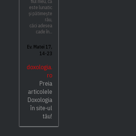
fiul meu, că
este lunatic
și pătimește
rău,
căci adesea
cade în...
Ev. Matei 17,
14-23
doxologia.
ro
Preia
articolele
Doxologia
în site-ul
tău!