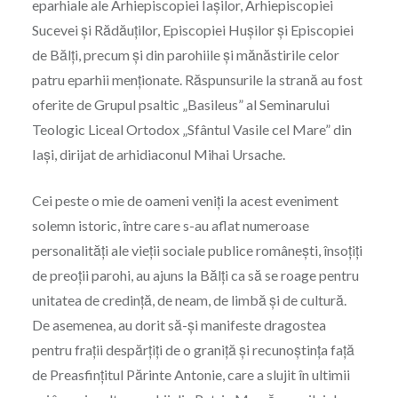
eparhiale ale Arhiepiscopiei Iaşilor, Arhiepiscopiei
Sucevei şi Rădăuţilor, Episcopiei Huşilor şi Episcopiei
de Bălţi, precum şi din parohiile şi mănăstirile celor
patru eparhii menţionate. Răspunsurile la strană au fost
oferite de Grupul psaltic „Basileus” al Seminarului
Teologic Liceal Ortodox „Sfântul Vasile cel Mare” din
Iaşi, dirijat de arhidiaconul Mihai Ursache.
Cei peste o mie de oameni veniţi la acest eveniment
solemn istoric, între care s-au aflat numeroase
personalităţi ale vieţii sociale publice româneşti, însoţiţi
de preoţii parohi, au ajuns la Bălţi ca să se roage pentru
unitatea de credinţă, de neam, de limbă şi de cultură.
De asemenea, au dorit să-şi manifeste dragostea
pentru fraţii despărţiţi de o graniţă şi recunoştinţa faţă
de Preasfinţitul Părinte Antonie, care a slujit în ultimii