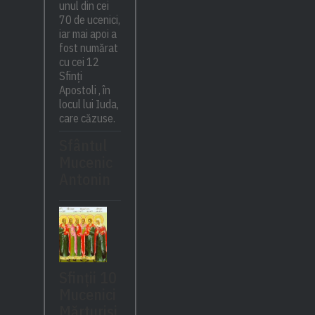
unul din cei
70 de ucenici,
iar mai apoi a
fost numărat
cu cei 12
Sfinți
Apostoli , în
locul lui Iuda,
care căzuse.
Sfântul
Mucenic
Antonin
Sfinții 10
Mucenici
Mărturisi