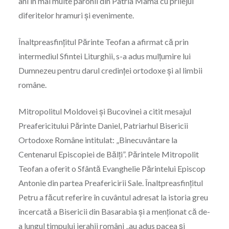
ani în mai multe parohii din Patria Mamă cu prilejul
diferitelor hramuri şi evenimente.
Înaltpreasfinţitul Părinte Teofan a afirmat că prin
intermediul Sfintei Liturghii, s-a adus mulţumire lui
Dumnezeu pentru darul credinţei ortodoxe şi al limbii
române.
Mitropolitul Moldovei şi Bucovinei a citit mesajul
Preafericitului Părinte Daniel, Patriarhul Bisericii
Ortodoxe Române intitulat: „Binecuvântare la
Centenarul Episcopiei de Bălţi”. Părintele Mitropolit
Teofan a oferit o Sfântă Evanghelie Părintelui Episcop
Antonie din partea Preafericirii Sale. Înaltpreasfinţitul
Petru a făcut referire în cuvântul adresat la istoria greu
încercată a Bisericii din Basarabia şi a menţionat că de-
a lungul timpului ierahii români „au adus pacea şi