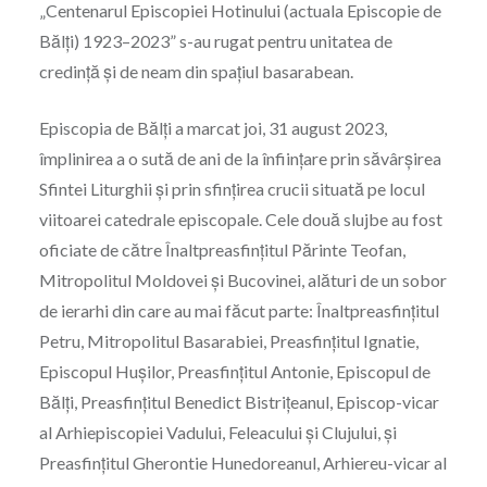
„Centenarul Episcopiei Hotinului (actuala Episcopie de
Bălți) 1923–2023” s-au rugat pentru unitatea de
credinţă şi de neam din spaţiul basarabean.
Episcopia de Bălţi a marcat joi, 31 august 2023,
împlinirea a o sută de ani de la înfiinţare prin săvârşirea
Sfintei Liturghii şi prin sfinţirea crucii situată pe locul
viitoarei catedrale episcopale. Cele două slujbe au fost
oficiate de către Înaltpreasfinţitul Părinte Teofan,
Mitropolitul Moldovei şi Bucovinei, alături de un sobor
de ierarhi din care au mai făcut parte: Înaltpreasfinţitul
Petru, Mitropolitul Basarabiei, Preasfinţitul Ignatie,
Episcopul Huşilor, Preasfinţitul Antonie, Episcopul de
Bălţi, Preasfințitul Benedict Bistrițeanul, Episcop-vicar
al Arhiepiscopiei Vadului, Feleacului și Clujului, şi
Preasfințitul Gherontie Hunedoreanul, Arhiereu-vicar al