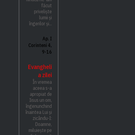
făcut
priveliște
lumii și
îngerilor și...
Ap. I
Corinteni 4,
9-16
Evangheli
a zilei
În vremea
aceea s-a
apropiat de
Iisus un om,
îngenunchind
înaintea Lui și
zicându-I:
Doamne,
miluiește pe