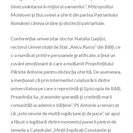
binecuvântarea în mijlocul oamenilor”. Mitropolitul
Moldovei şi Bucovinei a oferit din partea Patriarhului
României câteva ordine şi distincţii patriarhale.
Conferenţiar universitar doctor Natalia Gaşiţoi,
rectorul Universitații de Stat „Alecu Russo” din Bălți, ce
s-a numărat printre persoanele gratificate, a ţinut un
cuvânt emoţionant în care a mulţumit Preasfinţitului
Părinte Antonie pentru distincţia oferită. De asemenea,
a menţionat că prin intermediul colaborării dintre
universitatea pe care o reprezintă şi Episcopia de Bălţi,
Preasfinţia Sa „transmite speranţă şi credinţă marii
comunităţi academice bălţene”. PS Antonie a remarcat
că „este nevoie de multă rugăciune şi de pace”, iar apoi
a făcut o legătură dintre momentul punerii pietrei de
temelie a Catedralei „Sfinţii Împăraţi Constantin şi