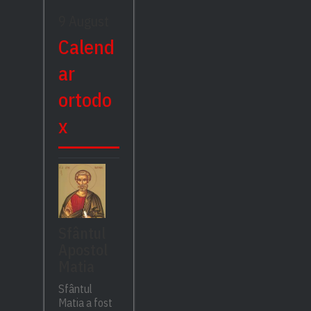
9 August
Calend
ar
ortodo
x
Sfântul
Apostol
Matia
Sfântul
Matia a fost