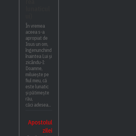
rea
lunaticul
ui)
În vremea
aceea s-a
apropiat de
Iisus un om,
îngenunchind
înaintea Lui și
zicându-I:
Doamne,
miluiește pe
fiul meu, că
este lunatic
și pătimește
rău,
căci adesea...
Apostolul
zilei