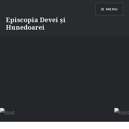
Skip
MENU
to
content
Episcopia Devei și
Hunedoarei