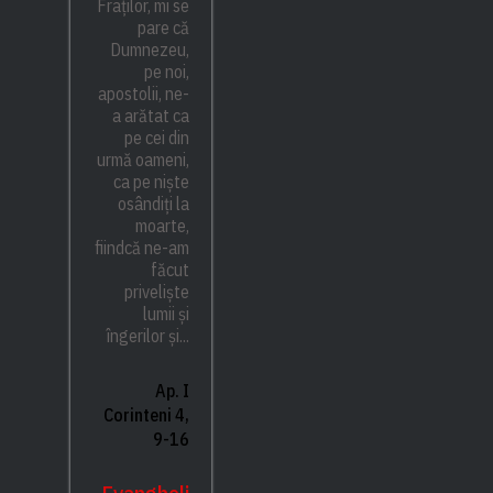
Fraților, mi se
pare că
Dumnezeu,
pe noi,
apostolii, ne-
a arătat ca
pe cei din
urmă oameni,
ca pe niște
osândiți la
moarte,
fiindcă ne-am
făcut
priveliște
lumii și
îngerilor și...
Ap. I
Corinteni 4,
9-16