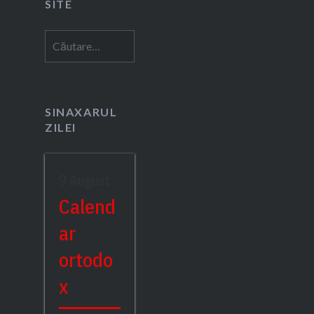
SITE
Caută
după:
SINAXARUL
ZILEI
9 August
Calend
ar
ortodo
x