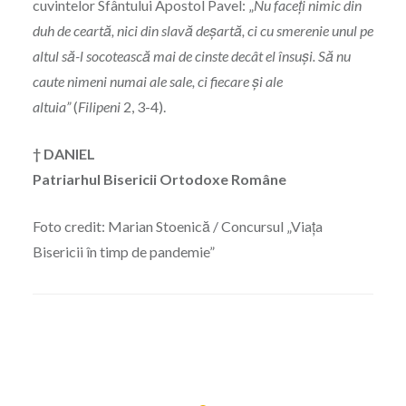
cuvintelor Sfântului Apostol Pavel: „
Nu faceţi nimic din
duh de ceartă, nici din slavă deşartă, ci cu smerenie unul pe
altul să-l socotească mai de cinste decât el însuşi. Să nu
caute nimeni numai ale sale, ci fiecare şi ale
altuia”
(
Filipeni
2, 3-4).
† DANIEL
Patriarhul Bisericii Ortodoxe Române
Foto credit: Marian Stoenică / Concursul „Viața
Bisericii în timp de pandemie”