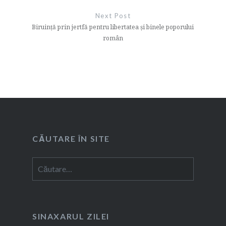
Next Post
Biruință prin jertfă pentru libertatea și binele poporului
român
CĂUTARE ÎN SITE
Caută
după:
SINAXARUL ZILEI