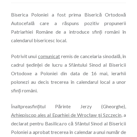
Biserica Poloniei a fost prima Biserică Ortodoxă
Autocefală care a răspuns pozitiv propunerii
Patriarhiei Române de a introduce sfinţi români în
calendarul bisericesc local.
Potrivit unui
comunicat
remis de cancelaria sinodală, în
cadrul şedinţei de lucru a Sfântului Sinod al Bisericii
Ortodoxe a Poloniei din data de 16 mai, ierarhii
polonezi au decis trecerea în calendarul local a unor
sfinţi români.
Înaltpreasfinţitul Părinte Jerzy (Gheorghe),
Arhiepiscop ales al Eparhiei de Wrocław și Szczecin
, a
declarat pentru Basilica.ro că Sfântul Sinod al Bisericii
Poloniei a aprobat trecerea în calendar a unui număr de