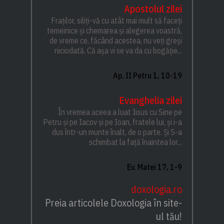
Apostolul zilei
Fraților, siliți-vă cu atât mai mult să faceți
temeinice și chemarea și alegerea voastră,
de vreme ce, făcând acestea, nu veți greși
niciodată. Că așa vi se va da cu bogăție...
Ap. II Petru 1, 10-19
Evanghelia zilei
În vremea aceea a luat Iisus cu Sine pe
Petru și pe Iacov și pe Ioan, fratele lui, și i-a
dus într-un munte înalt, de o parte. Și S-a
schimbat la față înaintea lor...
Ev. Matei 17, 1-9
doxologia.ro
Preia articolele Doxologia în site-
ul tău!