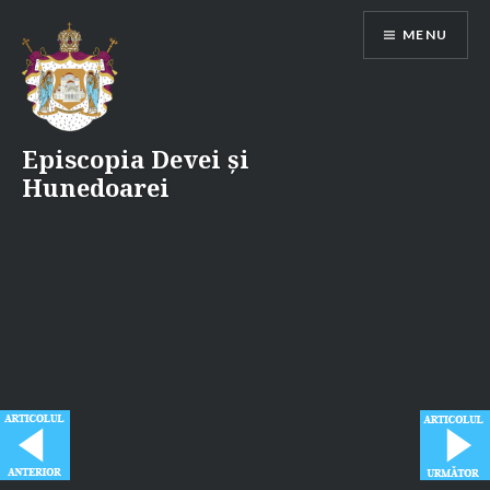
Skip
MENU
to
content
Episcopia Devei și
Hunedoarei