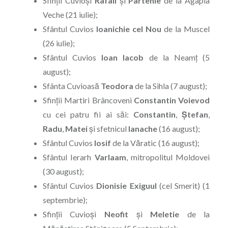
Sfinţii Cuvioşi
Rafail
şi
Partenie
de la Agapia
Veche (21 iulie);
Sfântul Cuvios
Ioanichie
cel
Nou
de la Muscel
(26 iulie);
Sfântul Cuvios
Ioan Iacob
de la Neamţ (5
august);
Sfânta Cuvioasă
Teodora
de la Sihla (7 august);
Sfinţii Martiri Brâncoveni
Constantin Voievod
cu cei patru fii ai săi:
Constantin
,
Ştefan
,
Radu
,
Matei
şi sfetnicul
Ianache
(16 august);
Sfântul Cuvios
Iosif
de la Văratic (16 august);
Sfântul Ierarh
Varlaam
, mitropolitul Moldovei
(30 august);
Sfântul Cuvios
Dionisie Exiguul
(cel Smerit) (1
septembrie);
Sfinții Cuvioși
Neofit
și
Meletie
de la