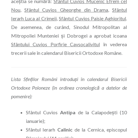
aceştia se numără:
Sfântul Cuvios Mucenic Efrem cel
Nou
,
Sfântul Cuvios Gheorghe din Drama
,
Sfântul
Ierarh Luca al Crimeii
,
Sfântul Cuvios Paisie Aghioritul
.
De asemenea, de curând, Sinodul Mitropolitan al
Mitropoliei Munteniei şi Dobrogei a aprobat icoana
Sfântului Cuvios Porfirie Cavsocalivitul
în vederea
trecerii sale în calendarul Bisericii Ortodoxe Române.
Lista Sfinţilor Români introduşi în calendarul Bisericii
Ortodoxe Poloneze (în ordinea cronologică a datelor de
pomenire):
Sfântul Cuvios
Antipa
de la Calapodeşti (10
ianuarie);
Sfântul Ierarh
Calinic
de la Cernica, episcopul