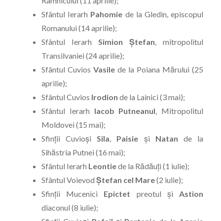
Râmnicului (11 aprilie);
Sfântul Ierarh
Pahomie
de la Gledin, episcopul
Romanului (14 aprilie);
Sfântul Ierarh
Simion Ştefan
, mitropolitul
Transilvaniei (24 aprilie);
Sfântul Cuvios
Vasile
de la Poiana Mărului (25
aprilie);
Sfântul Cuvios
Irodion
de la Lainici (3 mai);
Sfântul Ierarh
Iacob Putneanul
, Mitropolitul
Moldovei (15 mai);
Sfinții Cuvioși
Sila
,
Paisie
și
Natan
de la
Sihăstria Putnei (16 mai);
Sfântul Ierarh
Leontie
de la Rădăuţi (1 iulie);
Sfântul Voievod
Ştefan
cel
Mare
(2 iulie);
Sfinţii Mucenici
Epictet
preotul şi
Astion
diaconul (8 iulie);