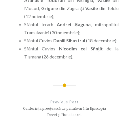
Atanasie
Todoran
din Bichigiu,
Vasile
din
Mocod,
Grigore
din Zagra şi
Vasile
din Telciu
(12 noiembrie);
Sfântul Ierarh
Andrei
Şaguna
, mitropolitul
Transilvaniei (30 noiembrie);
Sfântul Cuvios
Daniil
Sihastrul
(18 decembrie);
Sfântul Cuvios
Nicodim
cel
Sfinţit
de la
Tismana (26 decembrie).
Navigare
în
Previous Post
articole
Conferința preoțească de primăvară în Episcopia
Devei și Hunedoarei