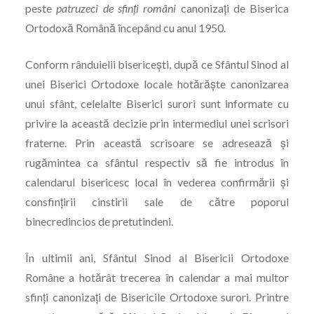
peste
patruzeci de sfinţi români
canonizaţi de Biserica
Ortodoxă Română începând cu anul 1950.
Conform rânduielii bisericeşti, după ce Sfântul Sinod al
unei Biserici Ortodoxe locale hotărăşte canonizarea
unui sfânt, celelalte Biserici surori sunt informate cu
privire la această decizie prin intermediul unei scrisori
fraterne. Prin această scrisoare se adresează şi
rugămintea ca sfântul respectiv să fie introdus în
calendarul bisericesc local în vederea confirmării şi
consfinţirii cinstirii sale de către poporul
binecredincios de pretutindeni.
În ultimii ani, Sfântul Sinod al Bisericii Ortodoxe
Române a hotărât trecerea în calendar a mai multor
sfinţi canonizaţi de Bisericile Ortodoxe surori. Printre