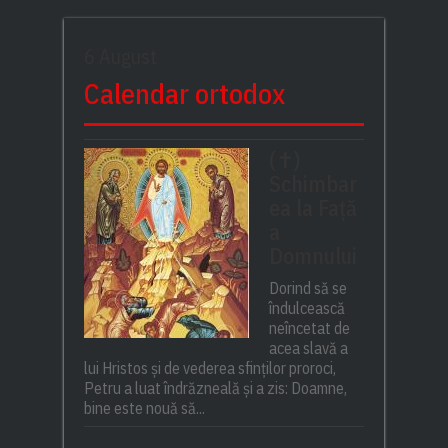
6 August
Calendar ortodox
(✝)
Schimbar
ea la Față
a
Domnului
Dorind să se
îndulcească
neîncetat de
acea slavă a
lui Hristos și de vederea sfinților proroci,
Petru a luat îndrăzneală și a zis: Doamne,
bine este nouă să...