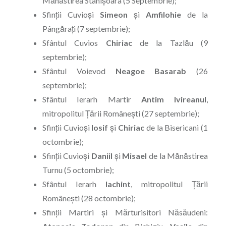
Mănăstirea Stânișoara (5 Septembrie);
Sfinţii Cuvioşi
Simeon
şi
Amfilohie
de la
Pângăraţi (7 septembrie);
Sfântul Cuvios
Chiriac
de la Tazlău (9
septembrie);
Sfântul Voievod
Neagoe
Basarab
(26
septembrie);
Sfântul Ierarh Martir
Antim
Ivireanul
,
mitropolitul Ţării Româneşti (27 septembrie);
Sfinţii Cuvioşi
Iosif
şi
Chiriac
de la Bisericani (1
octombrie);
Sfinții Cuvioși
Daniil
și
Misael
de la Mănăstirea
Turnu (5 octombrie);
Sfântul Ierarh
Iachint
, mitropolitul Ţării
Româneşti (28 octombrie);
Sfinţii Martiri şi Mărturisitori Năsăudeni: