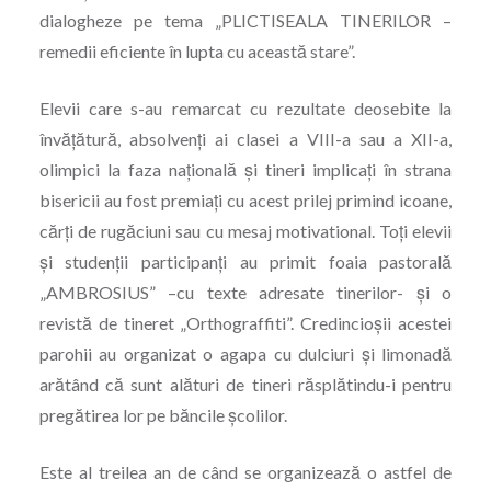
dialogheze pe tema „PLICTISEALA TINERILOR –
remedii eficiente în lupta cu această stare”.
Elevii care s-au remarcat cu rezultate deosebite la
învățătură, absolvenți ai clasei a VIII-a sau a XII-a,
olimpici la faza națională și tineri implicați în strana
bisericii au fost premiați cu acest prilej primind icoane,
cărți de rugăciuni sau cu mesaj motivational. Toți elevii
și studenții participanți au primit foaia pastorală
„AMBROSIUS” –cu texte adresate tinerilor- și o
revistă de tineret „Orthograffiti”. Credincioșii acestei
parohii au organizat o agapa cu dulciuri și limonadă
arătând că sunt alături de tineri răsplătindu-i pentru
pregătirea lor pe băncile școlilor.
Este al treilea an de când se organizează o astfel de