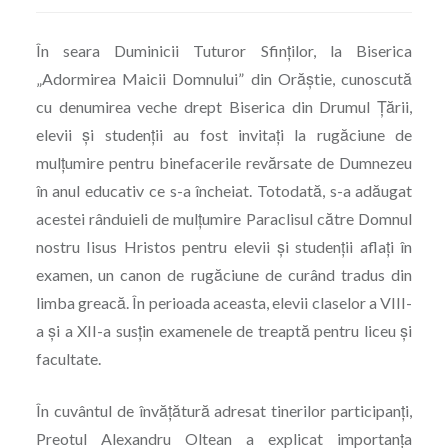
În seara Duminicii Tuturor Sfinților, la Biserica
„Adormirea Maicii Domnului” din Orăștie, cunoscută
cu denumirea veche drept Biserica din Drumul Țării,
elevii și studenții au fost invitați la rugăciune de
mulțumire pentru binefacerile revărsate de Dumnezeu
în anul educativ ce s-a încheiat. Totodată, s-a adăugat
acestei rânduieli de mulțumire Paraclisul către Domnul
nostru Iisus Hristos pentru elevii și studenții aflați în
examen, un canon de rugăciune de curând tradus din
limba greacă. În perioada aceasta, elevii claselor a VIII-
a și a XII-a susțin examenele de treaptă pentru liceu și
facultate.
În cuvântul de învățătură adresat tinerilor participanți,
Preotul Alexandru Oltean a explicat importanța