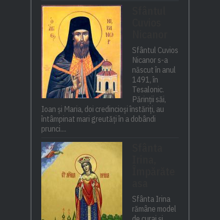
Sfântul
Cuvios
Nicanor
Sfântul Cuvios
Nicanor s-a
născut în anul
1491, în
Tesalonic.
Părinții săi,
Ioan și Maria, doi credincioși înstăriți, au
întâmpinat mari greutăți în a dobândi
prunci....
Sfânta
Irina,
Împărăte
asa
Sfânta Irina
rămâne model
de curaj și