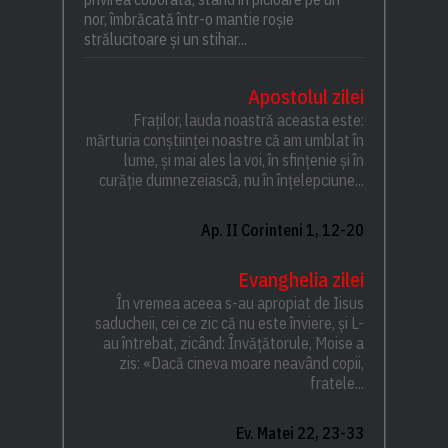
nor, îmbrăcată într-o mantie roșie
strălucitoare și un stihar...
Apostolul zilei
Fraților, lauda noastră aceasta este:
mărturia conștiinței noastre că am umblat în
lume, și mai ales la voi, în sfințenie și în
curăție dumnezeiască, nu în înțelepciune...
Ap. II Corinteni 1, 12-20
Evanghelia zilei
În vremea aceea s-au apropiat de Iisus
saducheii, cei ce zic că nu este înviere, și L-
au întrebat, zicând: Învățătorule, Moise a
zis: «Dacă cineva moare neavând copii,
fratele...
Ev. Matei 22, 23-33