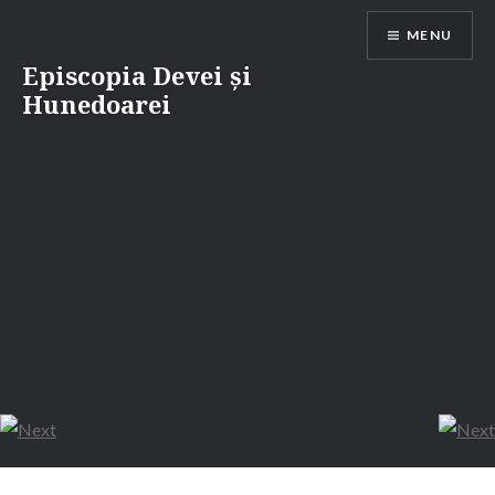
Skip
MENU
to
content
Episcopia Devei și
Hunedoarei