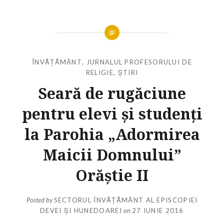
ÎNVĂȚĂMÂNT
,
JURNALUL PROFESORULUI DE
RELIGIE
,
ȘTIRI
Seară de rugăciune
pentru elevi și studenți
la Parohia „Adormirea
Maicii Domnului”
Orăștie II
Posted by
SECTORUL ÎNVĂȚĂMÂNT AL EPISCOPIEI
DEVEI ȘI HUNEDOAREI
on
27 IUNIE 2016