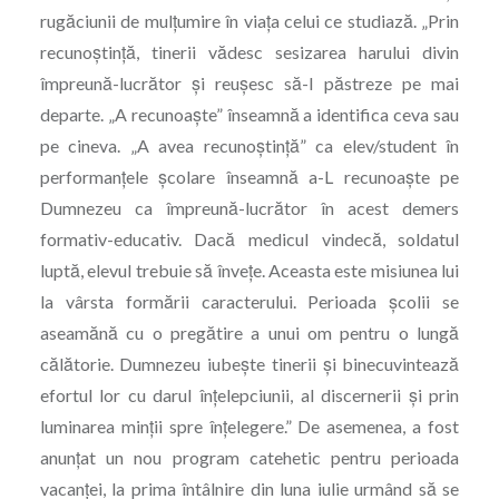
rugăciunii de mulțumire în viața celui ce studiază. „Prin
recunoștință, tinerii vădesc sesizarea harului divin
împreună-lucrător și reușesc să-l păstreze pe mai
departe. „A recunoaște” înseamnă a identifica ceva sau
pe cineva. „A avea recunoștință” ca elev/student în
performanțele școlare înseamnă a-L recunoaște pe
Dumnezeu ca împreună-lucrător în acest demers
formativ-educativ. Dacă medicul vindecă, soldatul
luptă, elevul trebuie să învețe. Aceasta este misiunea lui
la vârsta formării caracterului. Perioada școlii se
aseamănă cu o pregătire a unui om pentru o lungă
călătorie. Dumnezeu iubește tinerii și binecuvintează
efortul lor cu darul înțelepciunii, al discernerii și prin
luminarea minții spre înțelegere.” De asemenea, a fost
anunțat un nou program catehetic pentru perioada
vacanței, la prima întâlnire din luna iulie urmând să se