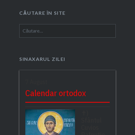
CĂUTARE ÎN SITE
Caută
după:
SINAXARUL ZILEI
7 August
Calendar ortodox
✝)
Sfântul
Cuvios
Pafnutie