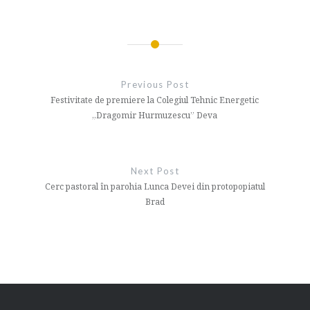
Navigare
în
Previous Post
articole
Festivitate de premiere la Colegiul Tehnic Energetic
„Dragomir Hurmuzescu” Deva
Next Post
Cerc pastoral în parohia Lunca Devei din protopopiatul
Brad