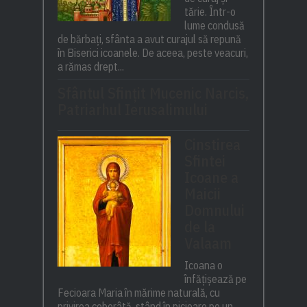
tărie. Într-o
lume condusă
de bărbați, sfânta a avut curajul să repună
în Biserici icoanele. De aceea, peste veacuri,
a rămas drept...
Sfântul Sfinţit Mucenic Narcis,
Patriarhul Ierusalimului
Cinstirea
Sfintei
Icoane a
Maicii
Domnului
de la
Valaam
Icoana o
înfățișează pe
Fecioara Maria în mărime naturală, cu
privirea coborâtă, stând în picioare pe un