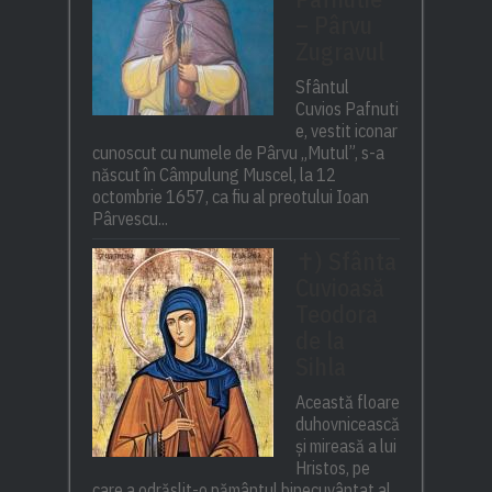
– Pârvu
Zugravul
Sfântul
Cuvios Pafnuti
e, vestit iconar
cunoscut cu numele de Pârvu „Mutul”, s-a
născut în Câmpulung Muscel, la 12
octombrie 1657, ca fiu al preotului Ioan
Pârvescu...
✝) Sfânta
Cuvioasă
Teodora
de la
Sihla
Această floare
duhovnicească
și mireasă a lui
Hristos, pe
care a odrăslit-o pământul binecuvântat al