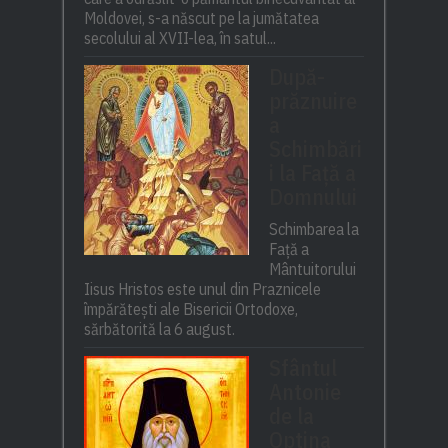
Moldovei, s-a născut pe la jumătatea
secolului al XVII-lea, în satul...
După-
prăznuire
a
Schimbări
i la Față a
Domnului
Schimbarea la
Față a
Mântuitorului
Iisus Hristos este unul din Praznicele
împărătești ale Bisericii Ortodoxe,
sărbătorită la 6 august.
Sfântul
Antonie
de la
Optina