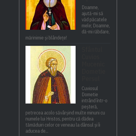
Doamne,
ajută-mi să
văd păcatele
mele; Doamne,
dă-mi răbdare,
mărinimie şi blândeţe!
Sfântul
Cuvios
Mucenic
Dometie
Persul
Cuviosul
Dometie
intrând într-o
peșteră,
petrecea acolo săvârșind multe minuni cu
numele lui Hristos, pentru că dădea
tămăduiri celor ce veneau la dânsul și îi
aducea de...