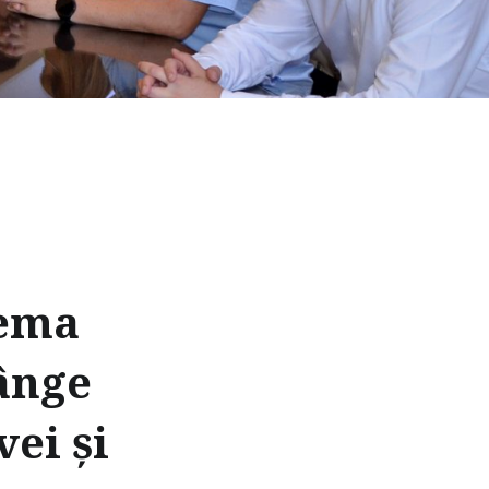
tema
ânge
ei și