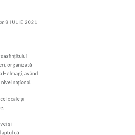
on
8 IULIE 2021
easfințitului
eri, organizată
ia Hălmagi, având
nivel național.
ce locale și
e.
vei și
faptul că