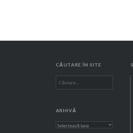
CĂUTARE ÎN SITE
Caută
după:
ARHIVĂ
Arhivă