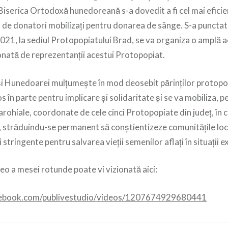
Biserica Ortodoxă hunedoreană s-a dovedit a fi cel mai eficie
de donatori mobilizați pentru donarea de sânge. S-a punctat ș
2021, la sediul Protopopiatului Brad, se va organiza o amplă 
nată de reprezentanții acestui Protopopiat.
și Hunedoarei mulțumește în mod deosebit părinților protopopi
os în parte pentru implicare și solidaritate și se va mobiliza, 
parohiale, coordonate de cele cinci Protopopiate din județ, în
 străduindu-se permanent să conștientizeze comunitățile loc
 stringente pentru salvarea vieții semenilor aflați în situații 
eo a mesei rotunde poate vi vizionată aici:
cebook.com/publivestudio/videos/1207674929680441