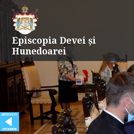
Skip
to
content
Episcopia Devei și
Hunedoarei