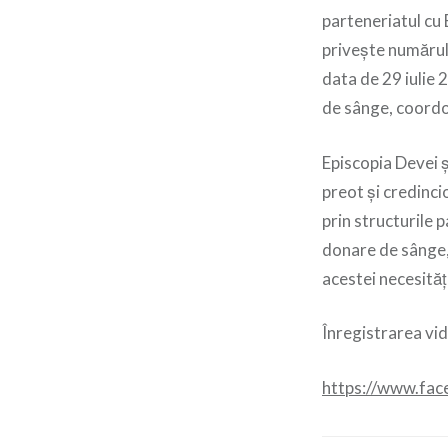
parteneriatul cu 
privește numărul 
data de 29 iulie 
de sânge, coordo
Episcopia Devei 
preot și credinci
prin structurile 
donare de sânge,
acestei necesități
Înregistrarea vid
https://www.fa