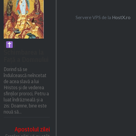
Servere VPS de la
HostX.ro
(
)
Schimbarea la
Față a Domnului
Dorind să se
îndulcească neîncetat
de acea slavă a lui
Hristos și de vederea
sfinților proroci, Petru a
luat îndrăzneală și a
zis: Doamne, bine este
nouă să...
Apostolul zilei