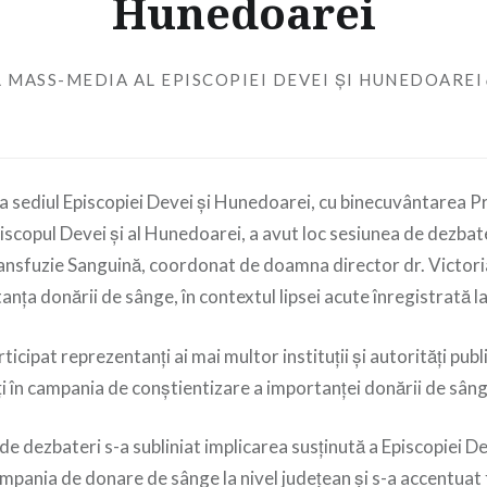
Hunedoarei
 MASS-MEDIA AL EPISCOPIEI DEVEI ȘI HUNEDOAREI
, la sediul Episcopiei Devei și Hunedoarei, cu binecuvântarea Pr
iscopul Devei și al Hunedoarei, a avut loc sesiunea de dezbat
ansfuzie Sanguină, coordonat de doamna director dr. Victor
nța donării de sânge, în contextul lipsei acute înregistrată la 
rticipat reprezentanți ai mai multor instituții și autorități publi
ți în campania de conștientizare a importanței donării de sâng
 de dezbateri s-a subliniat implicarea susținută a Episcopiei De
pania de donare de sânge la nivel județean și s-a accentuat 