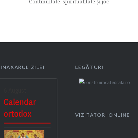
Continuitate, spiritualitate și joc
SINAXARUL ZILEI
LEGĂTURI
6 August
Calendar
ortodox
VIZITATORI ONLINE