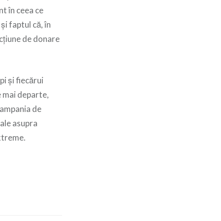
nt în ceea ce
i faptul că, în
acțiune de donare
 și fiecărui
pe mai departe,
 campania de
ale asupra
extreme.